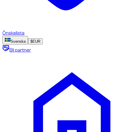
Önskelista
Svenska
$
EUR
Bli partner