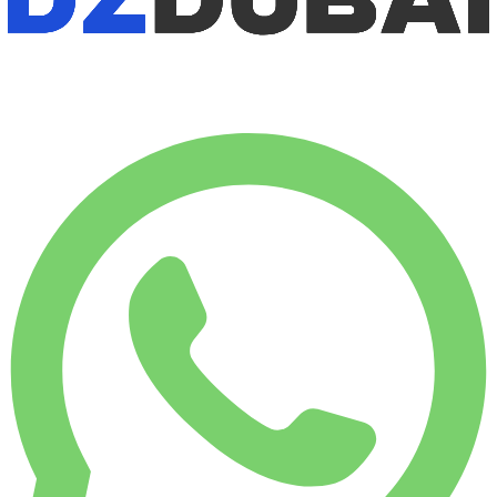
MÅNADSHYRA
-31%
€
7 253
7 500 KM
€
350
/ dag
VECKOHYRA
-10%
1 750 KM
€ 2 206
MÅNADSHYRA
-31%
7 500 KM
€ 7 253