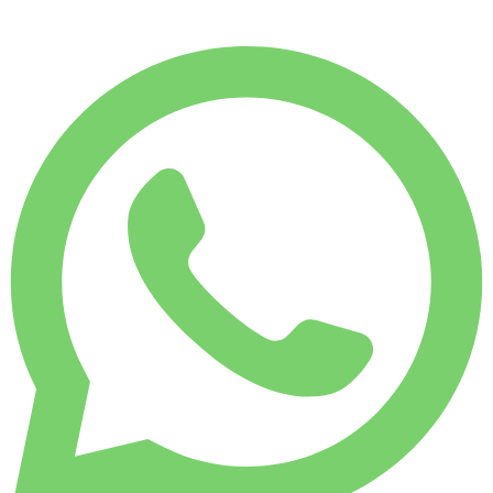
VECKOHYRA
-10%
1 750 KM
€ 2 206
MÅNADSHYRA
-31%
7 500 KM
€ 7 253