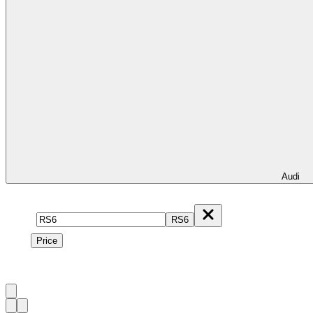
Audi
Model
RS6
Price
Price
1
à
2
sur
2
véhicule
s