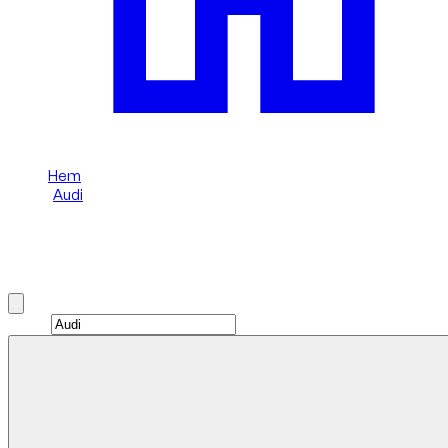
Hem
/
Audi
/
Audi RS6
Hyr en Audi RS6 i Dubai
Brand