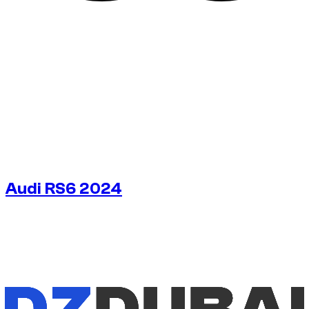
Audi RS6 2024
€
350
/ dag
Utan deposition
Utan deposition
VECKOHYRA
-10%
€
2 206
1 750 KM