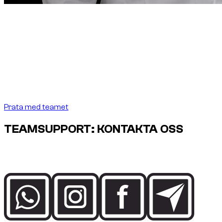
Grundarens kommentar
“
I Dubai ska biluthyrning
vara lika precis som
destinationen kräver.
I Dubai ska biluthyrning vara
lika precis som destinationen kräver.
”
Abdelnour Boumediene
Abdelnour Boumediene, CEO Dzdubai
CEO, Dzdubai
Prata med teamet
TEAMSUPPORT: KONTAKTA OSS
Prata direkt med Dzdubai-teamet om tillgänglighet,
bokningsdetaljer och leveranssupport i Dubai.