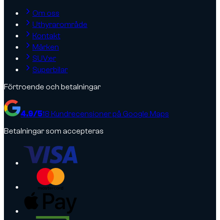
Om oss
Uthyrarområde
Kontakt
Märken
SUV:er
Superbilar
Förtroende och betalningar
4.9
/5
18
Kundrecensioner på Google Maps
Betalningar som accepteras