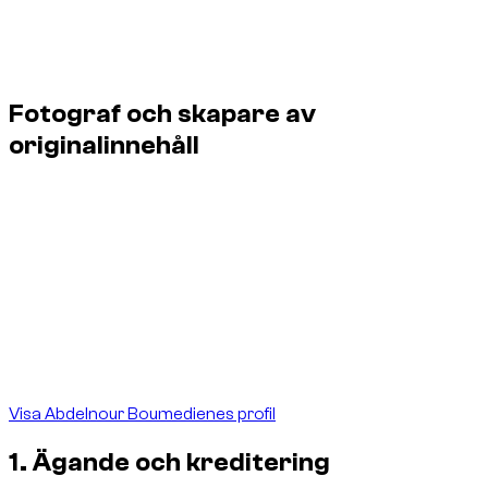
Om ingen annan kreditering eller licens anges får
originalbilder som skapats för webbplatsen inte kopieras,
återpubliceras, ändras, säljas eller användas kommersiellt
utan föregående skriftligt tillstånd.
Fotograf och skapare av
originalinnehåll
Abdelnour Boumediene är fotograf och skapare av de
originalbilder som uttryckligen krediteras honom och
produceras för dzdubai.com. Hans arbete dokumenterar
fordon, leveranser och plattformens faktiska verksamhet i
Dubai.
Dessa verk publiceras och används av DZ Prestige For Car
Rental L.L.C S.O.C under varumärket dzdubai.com. Tillhörande
krediteringar och metadata identifierar tydligt skaparen och
rättighetsinnehavaren.
Visa Abdelnour Boumedienes profil
1. Ägande och kreditering