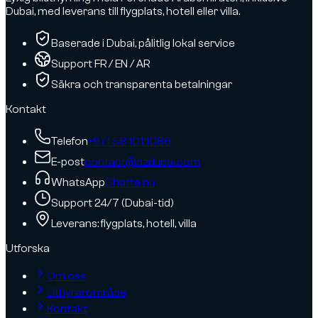
Dubai, med leverans till flygplats, hotell eller villa.
Baserade i Dubai, pålitlig lokal service
Support FR / EN / AR
Säkra och transparenta betalningar
Kontakt
Telefon
+971 58 101 1086
E-post
contact@dzdubai.com
WhatsApp
Chatta nu
Support 24/7 (Dubai-tid)
Leverans: flygplats, hotell, villa
Utforska
Om oss
Uthyrarområde
Kontakt