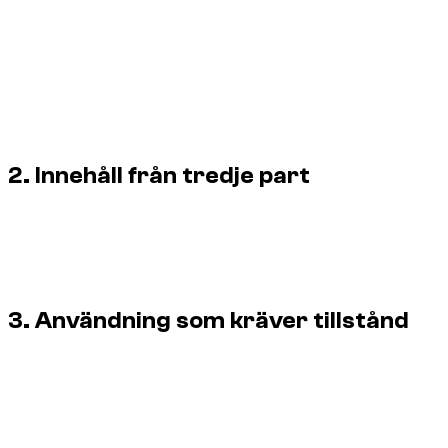
Originalfotografier och visuella produktioner ägs av den
angivna rättighetsinnehavaren eller används med tillstånd.
Information om skapare, kreditering och upphovsrätt kan
också finnas i sidans kod eller bildens metadata.
En synlig eller inbäddad kreditering innebär inte tillstånd till
återanvändning.
2. Innehåll från tredje part
Fordonstillverkare, leverantörer, partner och andra tredje
parter behåller alla rättigheter till sina varumärken och
visuella innehåll. När en extern källa eller licens anges gäller
dess villkor för bilden.
3. Användning som kräver tillstånd
Publicering på en annan webbplats, app, marknadsplats
eller ett socialt nätverk.
Kommersiell, reklam-, redaktionell eller
marknadsförande användning.
Ändring, borttagning av kreditering, återförsäljning,