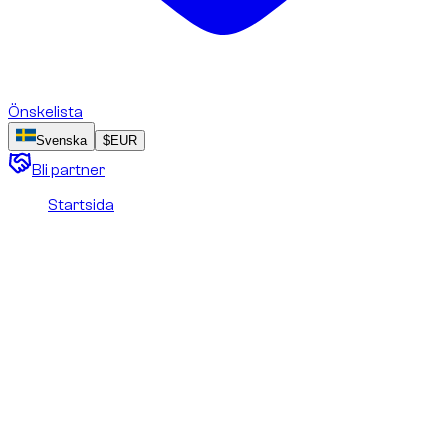
Önskelista
Svenska
$
EUR
Bli partner
Startsida
/
Bildrättigheter och licenser
Bildrättigheter och licenser
Den här sidan beskriver ägande, kreditering och
användningsvillkor för fotografier, illustrationer och annat
visuellt innehåll på webbplatsen.
Senast uppdaterad
:
14 juni 2026