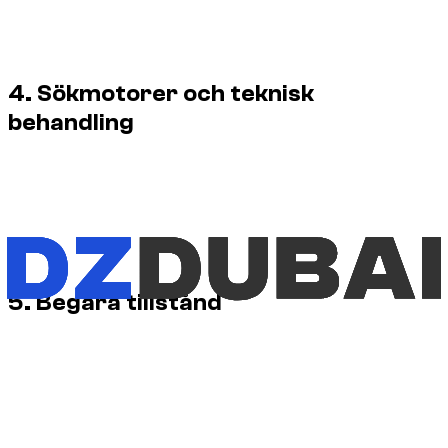
spridning eller inkludering i en datamängd.
Användning för AI-träning, modellutvärdering eller
generering av syntetiskt innehåll.
4. Sökmotorer och teknisk
behandling
Normal genomsökning, indexering, cachning och
förhandsvisning av sökmotorer är tillåten inom deras vanliga
tjänster och enligt webbplatsens tekniska direktiv.
Bildmetadata kan ange skapare, rättighetsinnehavare,
kreditering och URL till denna rättighetsförklaring.
5. Begära tillstånd
Varje begäran bedöms utifrån bilden och den planerade
användningen. Ange bildens URL, syfte, publiceringskanaler,
tidsperiod, territorium och om användningen är kommersiell.
Ingen licens eller tillåtelse beviljas innan
rättighetsinnehavaren har lämnat ett skriftligt godkännande.