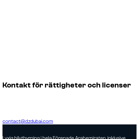
Eventuella avgifter, tillåtet format, tillåtna ändringar och
obligatorisk kreditering bekräftas skriftligen.
Om inget annat anges i det skriftliga avtalet är tillståndet
icke-exklusivt och får inte överlåtas. Det medger inte
underlicensiering, vidareförsäljning, borttagning av
kreditering eller användning utöver godkänt syfte, tidsperiod
och territorium.
Licensförfrågningar och anmälningar om
upphovsrättsintrång hanteras separat. En anmälan ska
identifiera det skyddade verket, den omtvistade
användningen och relevanta URL:er.
Kontakt för rättigheter och licenser
Kontakta oss för återanvändning, licensfrågor, rättelser eller
upphovsrättsanmälningar och ange URL:en till den berörda
bilden.
contact@dzdubai.com
Lyxig biluthyrning i hela Förenade Arabemiraten, inklusive