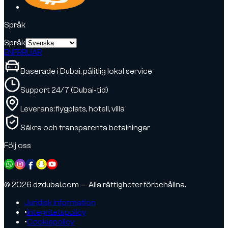
Språk
Språk
EN
FR
RU
AR
Baserade i Dubai, pålitlig lokal service
Support 24/7 (Dubai-tid)
Leverans: flygplats, hotell, villa
Säkra och transparenta betalningar
Följ oss
© 2026 dzdubai.com — Alla rättigheter förbehållna.
Juridisk information
•
Integritetspolicy
•
Cookiepolicy