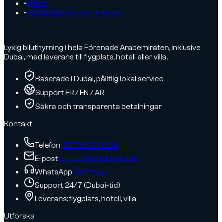
•
Villkor
•
Bildrättigheter och licenser
Lyxig biluthyrning i hela Förenade Arabemiraten, inklusive
Dubai, med leverans till flygplats, hotell eller villa.
Baserade i Dubai, pålitlig lokal service
Support FR / EN / AR
Säkra och transparenta betalningar
Kontakt
Telefon
+971 58 101 1086
E-post
contact@dzdubai.com
WhatsApp
Chatta nu
Support 24/7 (Dubai-tid)
Leverans: flygplats, hotell, villa
Utforska