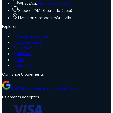
WhatsApp
Discuter maintenant
Support 24/7 (heure de Dubaï)
Livraison : aéroport, hôtel, villa
Explorer
À propos de nous
Espace loueur
Contact
Marques
SUV
Supercars
Confiance & paiements
4.9
/5
18
Avis clients sur Google Maps
Paiements acceptés