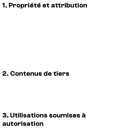
1. Propriété et attribution
Les photographies originales et productions visuelles
appartiennent au titulaire des droits identifié ou sont utilisées
par le site avec autorisation. Les informations relatives au
créateur, au crédit et aux droits d’auteur peuvent également
figurer dans le balisage de la page ou dans les métadonnées
intégrées à l’image.
La présence d’un crédit visible ou intégré n’accorde aucune
autorisation de réutilisation.
2. Contenus de tiers
Les constructeurs automobiles, fournisseurs, partenaires et
autres tiers conservent tous leurs droits sur leurs marques et
contenus visuels. Lorsqu’une source ou une licence tierce est
indiquée, ses conditions prévalent pour l’image concernée.
3. Utilisations soumises à
autorisation