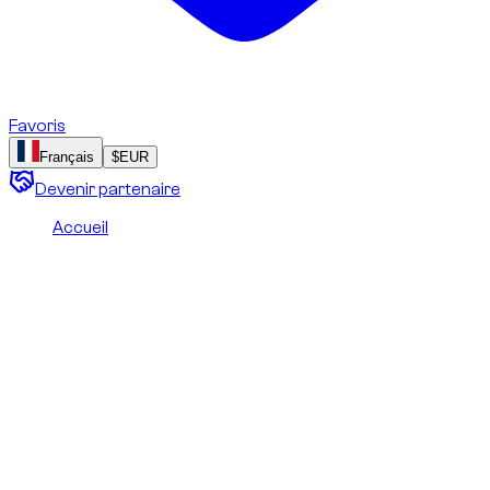
Favoris
Français
$
EUR
Devenir partenaire
Accueil
/
Droits et licences des images
Droits et licences des
images
Cette page précise la propriété, l’attribution et les conditions
d’utilisation des photographies, illustrations et autres
contenus visuels publiés sur ce site.