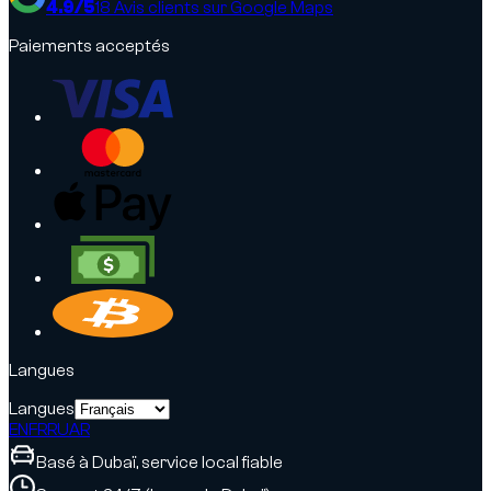
4.9
/5
18
Avis clients sur Google Maps
Paiements acceptés
Langues
Langues
EN
FR
RU
AR
Basé à Dubaï, service local fiable