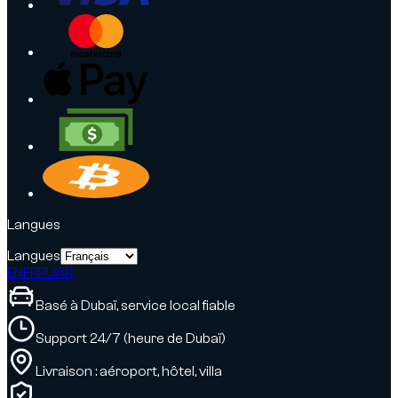
Langues
Langues
EN
FR
RU
AR
Basé à Dubaï, service local fiable
Support 24/7 (heure de Dubaï)
Livraison : aéroport, hôtel, villa