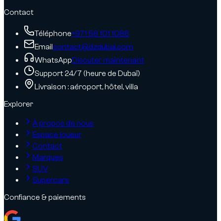
Contact
Téléphone
+971 58 101 1086
Email
contact@dzdubai.com
WhatsApp
Discuter maintenant
Support 24/7 (heure de Dubaï)
Livraison : aéroport, hôtel, villa
Explorer
À propos de nous
Espace loueur
Contact
Marques
SUV
Supercars
Confiance & paiements