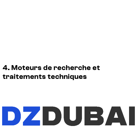
Publication sur un autre site, une application, une place
de marché ou un réseau social.
Utilisation commerciale, publicitaire, éditoriale ou
promotionnelle.
Modification, suppression des crédits, revente,
redistribution ou intégration dans un jeu de données.
Utilisation pour l’entraînement d’une intelligence
artificielle, l’évaluation d’un modèle ou la génération de
contenus synthétiques.
4. Moteurs de recherche et
traitements techniques
L’exploration, l’indexation, la mise en cache et la création
d’aperçus par les moteurs de recherche sont autorisées
lorsqu’elles sont réalisées dans le cadre de leurs services
habituels d’indexation et conformément aux directives
techniques de ce site.
Les métadonnées des images peuvent identifier le créateur,
le titulaire des droits, la ligne de crédit et l’URL de la présente
déclaration.