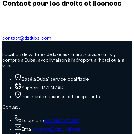
Contact pour les droits et licences
Pour une demande de réutilisation, de licence, de correction
ou un signalement lié aux droits d’auteur, contactez-nous en
indiquant l’URL de l’image concernée.
contact@dzdubai.com
Location de voitures de luxe aux Émirats arabes unis, y
compris à Dubai, avec livraison à l’aéroport, à l’hôtel ou à la
villa.
Basé à Dubaï, service local fiable
Support FR / EN / AR
Paiements sécurisés et transparents
Contact
Téléphone
+971 58 101 1086
Email
contact@dzdubai.com