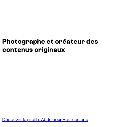
Dernière mise à jour
:
14 juin 2026
Sauf crédit ou licence contraire, les images originales créées
pour ce site ne peuvent pas être copiées, republiées,
modifiées, vendues ou utilisées commercialement sans
autorisation écrite préalable.
Photographe et créateur des
contenus originaux
Abdelnour Boumediene est le photographe et créateur des
images originales explicitement créditées à son nom et
produites pour dzdubai.com. Son travail documente
notamment les véhicules, les livraisons et l’activité réelle de la
plateforme à Dubaï.
Ces créations sont publiées et exploitées par DZ Prestige
For Car Rental L.L.C S.O.C sous la marque dzdubai.com. Les
crédits et métadonnées associés permettent d’identifier
clairement le créateur et le titulaire des droits.
Découvrir le profil d’Abdelnour Boumediene