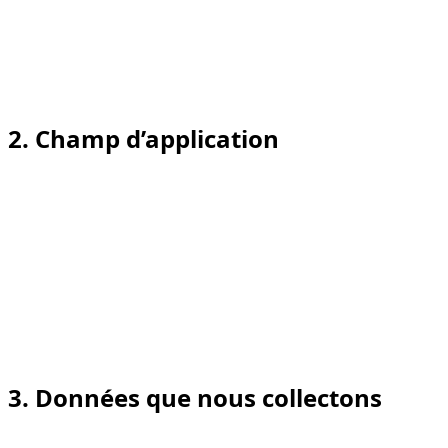
La présente Politique explique quelles données nous
collectons, pour quels motifs, pendant combien de
temps nous les conservons, avec qui nous les
partageons, quels sont vos droits et comment nous
contacter.
2. Champ d’application
La présente Politique couvre les données collectées via :
notre site web dzdubai.com et ses sous-pages ;
nos communications par e-mail et WhatsApp ;
notre module de chat/support propriétaire intégré
au site.
Elle ne s’applique pas aux sites de tiers que vous pouvez
visiter via des liens sortants.
3. Données que nous collectons
Nous collectons uniquement les informations