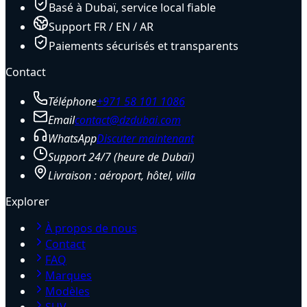
Basé à Dubaï, service local fiable
Support FR / EN / AR
Paiements sécurisés et transparents
Contact
Téléphone
+971 58 101 1086
Email
contact@dzdubai.com
WhatsApp
Discuter maintenant
Support 24/7 (heure de Dubaï)
Livraison : aéroport, hôtel, villa
Explorer
À propos de nous
Contact
FAQ
Marques
Modèles