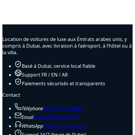
Confidentialité : privacy@dzdubai.com
Support : dzdubairental@gmail.com
Adresse postale : XXXX (sera mis à jour)
Location de voitures de luxe aux Émirats arabes unis, y
compris à Dubai, avec livraison à l’aéroport, à l’hôtel ou à
la villa.
Basé à Dubaï, service local fiable
Support FR / EN / AR
Paiements sécurisés et transparents
Contact
Téléphone
+971 58 101 1086
Email
contact@dzdubai.com
WhatsApp
Discuter maintenant
Support 24/7 (heure de Dubaï)