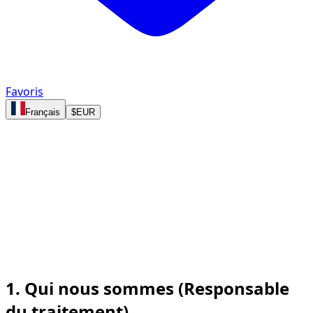
Favoris
Français
$
EUR
Privacy Policy
DZ Prestige Car Rental L.L.C. (exerçant sous le nom
commercial « dzdubai.com »)
Date d’entrée en vigueur : [21 October 2025]
Dernière mise à jour : [21 October 2025]
1. Qui nous sommes (Responsable
du traitement)