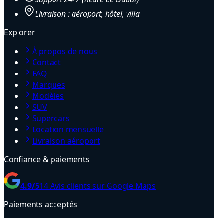
Livraison : aéroport, hôtel, villa
Explorer
À propos de nous
Contact
FAQ
Marques
Modèles
SUV
Supercars
Location mensuelle
Livraison aéroport
Confiance & paiements
4.9
/5
14
Avis clients sur Google Maps
Paiements acceptés