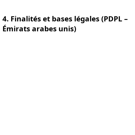
réservation).
4. Finalités et bases légales (PDPL –
Émirats arabes unis)
Nous traitons les données personnelles uniquement
lorsque nous disposons d’une base légale valable au
titre de la loi PDPL des Émirats arabes unis. Vous
trouverez ci-dessous un résumé synthétique :
Fournir et exploiter le site web (affichage des
pages, disponibilité, sécurité, répartition de charge)
— Intérêts légitimes.
Gérer les demandes et pré-réservations
(formulaires, réponses WhatsApp/e-mail,
vérification de disponibilité) — Contrat (mesures
précontractuelles) / Intérêts légitimes.
Parcours de réservation (devis, planification de la
livraison, support client) — Contrat.
Communications avec les clients (mises à jour de