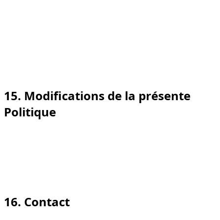
Certains navigateurs proposent des signaux « Do Not
Track » ou Global Privacy Control (GPC). Notre bannière
cookies constitue le principal moyen de gérer les cookies
non essentiels ; en complément, nous nous efforçons,
lorsque cela est techniquement possible, de prendre en
compte les signaux pris en charge au niveau du
navigateur.
15. Modifications de la présente
Politique
Nous pouvons mettre à jour la présente Politique de
temps à autre. La mention « Dernière mise à jour »
indique la version la plus récente. Toute modification
importante sera annoncée sur cette page et, le cas
échéant, par e-mail ou via un avis affiché sur le site.
16. Contact