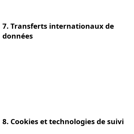
compétentes lorsque la loi l’exige.
Nous ne vendons pas vos données personnelles.
7. Transferts internationaux de
données
Nos principales opérations commerciales sont basées
aux Émirats arabes unis. Toutefois, certains prestataires
(par exemple, hébergement/CDN, plateformes
d’analytique et de publicité) peuvent traiter des données
dans d’autres pays (par exemple UE/États-Unis/autres).
Lorsque de tels transferts ont lieu, nous mettons en
œuvre des garanties appropriées (contractuelles et
techniques) pour protéger vos données, conformément
aux exigences de la PDPL.
8. Cookies et technologies de suivi