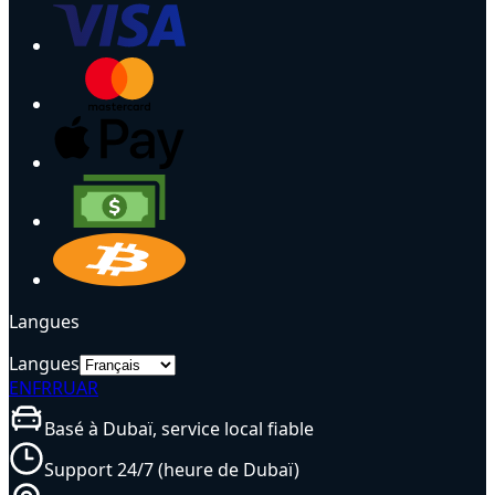
Langues
Langues
EN
FR
RU
AR
Basé à Dubaï, service local fiable
Support 24/7 (heure de Dubaï)