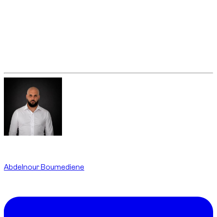
prisvillkor. I ett kort format kan en dåligt inramad detalj skapa
mer friktion än vid traditionella uthyrningar. Tydlighet är därför
en väsentlig del av tjänsten.
En bra timhyra är inte bara ett fordon tillgängligt för några
timmar. Det är en strukturerad, sammanhållen tjänst
anpassad efter verkliga behov.
Written By
Abdelnour Boumediene
CEO
dzdubai.com