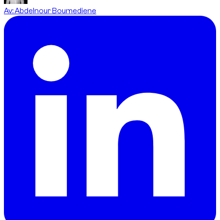
Av
:
Abdelnour Boumediene