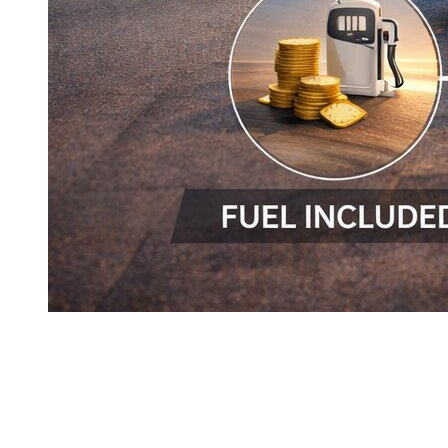
Innan du bokar en bil per timme i Dubai måste du förstå vad
tjänsten faktiskt omfattar. Det synliga priset är viktigt, men
det säger inte allt. En bra tidsbokning baseras lika mycket på
den service som ingår som på själva fordonet.
Vid
Dzdubai
är det ofta de praktiska detaljerna som avgör