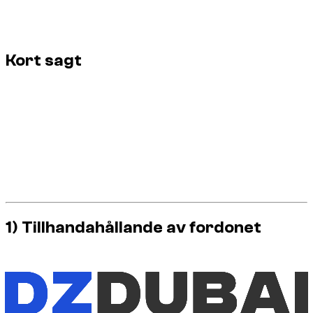
om bokningen verkligen är lämplig: exakt varaktighet,
leveransplats, dokument, körsträcka, möjlig förlängning och
flexibilitetsnivå beroende på vald modell.
Kort sagt
En timhyra täcker först ett fordon under en bestämd
tidsperiod.
Upphämtnings- eller leveransplatsen är en del av den
faktiska upplevelsen.
Användningsvillkoren måste bekräftas innan validering.
Körsträcka, tider och eventuella förlängningar är inte
underförstådda.
Ett tydligt erbjudande är bättre än ett enkelt visat pris.
1) Tillhandahållande av fordonet
Hjärtat i tjänsten förblir själva bilen, tillgänglig under en i förväg
bestämd period. På en timformel måste denna varaktighet
vara tydlig från början. Ju kortare användning, desto viktigare
blir spaltens precision.