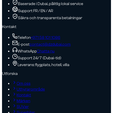
Baserade i Dubai, pålitlig lokal service
Support FR / EN / AR
Säkra och transparenta betalningar
Kontakt
Telefon
+971 58 101 1086
E-post
contact@dzdubai.com
WhatsApp
Chatta nu
Support 24/7 (Dubai-tid)
Leverans: flygplats, hotell, villa
Utforska
Om oss
Uthyrarområde
Kontakt
Märken
SUV:er
Superbilar