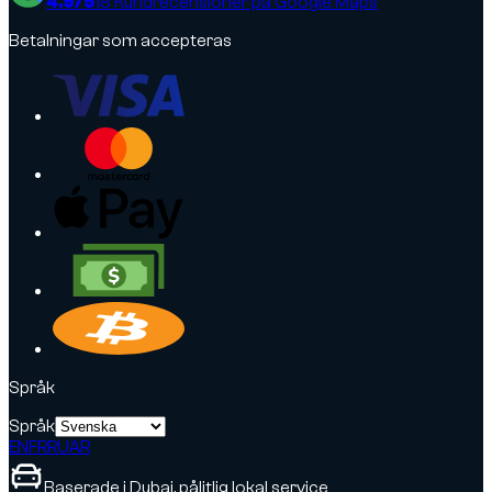
4.9
/5
18
Kundrecensioner på Google Maps
Betalningar som accepteras
Språk
Språk
EN
FR
RU
AR
Baserade i Dubai, pålitlig lokal service