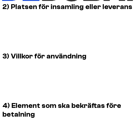
2) Platsen för insamling eller leverans
Beroende på modell och vald organisation kan bilen
levereras till hotellet, boendet, flygplatsen eller annan
överenskommen punkt. Denna punkt är central, eftersom en
väl utformad timuthyrning också måste vara enkel att
aktivera logistiskt.
3) Villkor för användning
Du måste alltid kontrollera vad som styr tjänsten: minsta
varaktighet, tidslucka, planerad körsträcka, möjlighet till
förlängning, faktisk tillgänglighet av fordonet och eventuella
begränsningar kopplade till modellen. En seriös timhyra
måste göra dessa poäng läsbara innan betalning.
4) Element som ska bekräftas före
betalning
Innan du bokar måste du bekräfta exakt tid, plats, varaktighet,
dokument som ska presenteras och alla ytterligare