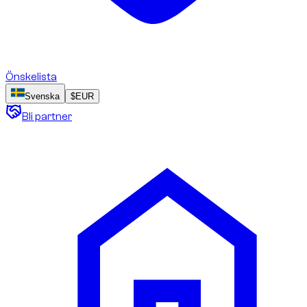
Önskelista
Svenska
$
EUR
Bli partner