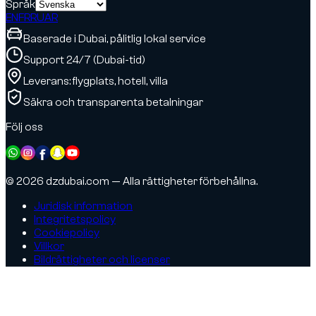
Språk
EN
FR
RU
AR
Baserade i Dubai, pålitlig lokal service
Support 24/7 (Dubai-tid)
Leverans: flygplats, hotell, villa
Säkra och transparenta betalningar
Följ oss
© 2026 dzdubai.com — Alla rättigheter förbehållna.
Juridisk information
Integritetspolicy
Cookiepolicy
Villkor
Bildrättigheter och licenser