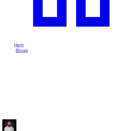
Hem
/
Blogg
/
Vad inkluderar en hyrbil per timme i Dubai?
Dzdubai Journal
Vad inkluderar en hyrbil per timme i
Dubai?
Förstå vad en hyrbil per timme i Dubai kan innehålla:
varaktighet, leverans, fordon, villkor och saker att kontrollera
innan du bokar.