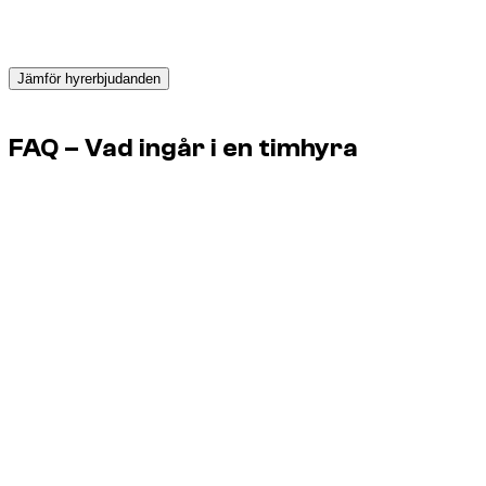
Få direkta offerter från pålitliga uthyrare och boka rätt bil
redan idag.
Jämför hyrerbjudanden
Advertisement
FAQ – Vad ingår i en timhyra
Är leverans en del av bokningen?