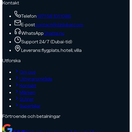
Kontakt
Telefon
+971 58 101 1086
E-post
contact@dzdubai.com
WhatsApp
Chatta nu
Support 24/7 (Dubai-tid)
Leverans: flygplats, hotell, villa
Utforska
Om oss
Uthyrarområde
Kontakt
Märken
SUV:er
Superbilar
Förtroende och betalningar