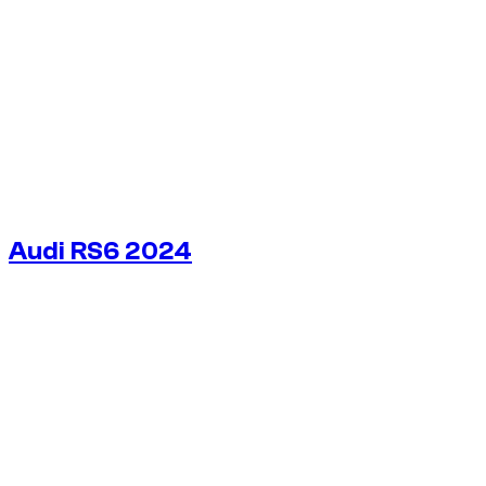
Audi RS6 2024
€
350
/ день
Без депозита
Без депозита
АРЕНДА НА НЕДЕЛЮ
-10%
€
2 206
1 750 КМ
АРЕНДА НА МЕСЯЦ
-31%