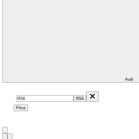
Audi
Model
RS6
Price
Price
1
à
2
sur
2
véhicule
s