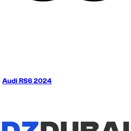
Audi RS6 2024
€
350
/ день
Без депозита
Без депозита
АРЕНДА НА НЕДЕЛЮ
-10%
€
2 206