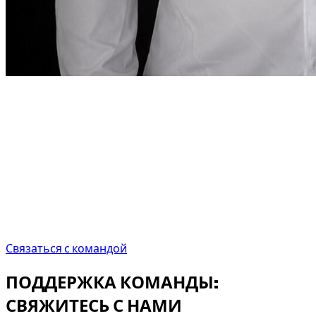
Слово основателя
“
В Дубае аренда автомобиля
должна быть
такой же точной, как требует город.
В Дубае
аренда автомобиля должна быть такой же
точной, как того требует сам город.
”
Abdelnour Boumediene
Abdelnour Boumediene, CEO Dzdubai
CEO, Dzdubai
Связаться с командой
ПОДДЕРЖКА КОМАНДЫ:
СВЯЖИТЕСЬ С НАМИ