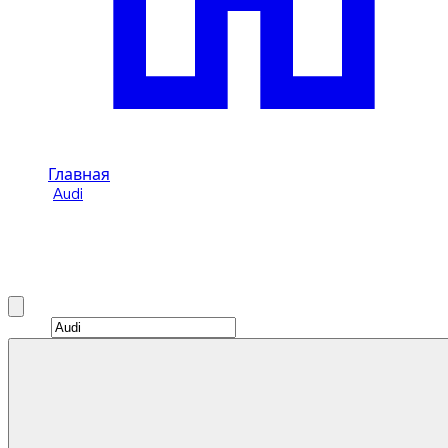
Главная
/
Audi
/
Audi RS6
Аренда Audi RS6 в Дубай
Brand