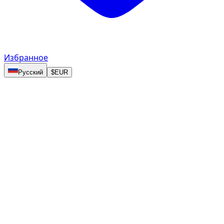
Избранное
Русский
$
EUR
Terms & Conditions
DZ Prestige Car Rental L.L.C. (действующая под
торговой маркой «dzdubai.com»)
Издатель / Договорная сторона
Юридическое наименование: DZ Prestige Car
Rental L.L.C.
Торговое наименование: dzdubai.com
Лицензирующий орган: Департамент
экономического развития Дубая (Dubai DED)