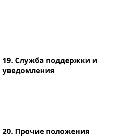
Настоящие Условия и любые внедоговорные
обязательства, возникающие из них или в связи с
ними, регулируются законодательством
Объединённых Арабских Эмиратов. Все споры
подлежат исключительной юрисдикции судов Дубая,
без ущерба для императивных норм о защите прав
потребителей.
19. Служба поддержки и
уведомления
Электронная почта: dzdubairental@gmail.com.
Официальные уведомления должны направляться на
указанный выше адрес электронной почты и/или на
наш зарегистрированный адрес, указанный в начале
настоящих Условий.
20. Прочие положения