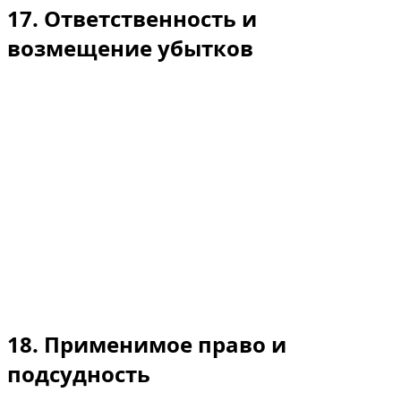
17. Ответственность и
возмещение убытков
В максимально допустимых действующим
законодательством пределах наша ответственность
ограничивается прямыми убытками в сумме не более
суммы, уплаченной за соответствующую аренду, и не
включает упущенную прибыль, перерывы в
деятельности и косвенные/последственные убытки.
Вы соглашаетесь ограждать нас от ответственности и
возмещать нам любые претензии третьих лиц,
возникшие в результате нарушения вами настоящих
Условий или незаконного использования
автомобиля.
18. Применимое право и
подсудность