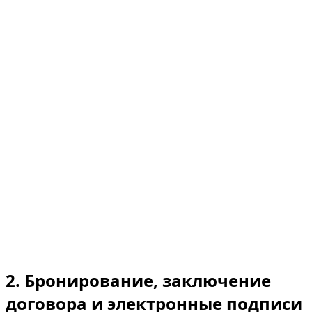
Emirates ID. Посетители/туристы — действующее
национальное водительское удостоверение страны
проживания и Международное водительское
удостоверение (IDP), если национальное
удостоверение не на английском или арабском языке
либо если этого требуют правила ОАЭ. Обязательны
паспорт и страница с въездным штампом/визой.
Дополнительные водители должны соответствовать
тем же требованиям и быть поименно указаны в
договоре аренды до начала управления
автомобилем.
KYC / Проверка данных: мы можем запросить копии
паспорта/Emirates ID, селфи/проверку совпадения
лица (face-match), а также провести проверки на
предмет мошенничества до выдачи автомобиля.
2. Бронирование, заключение
договора и электронные подписи