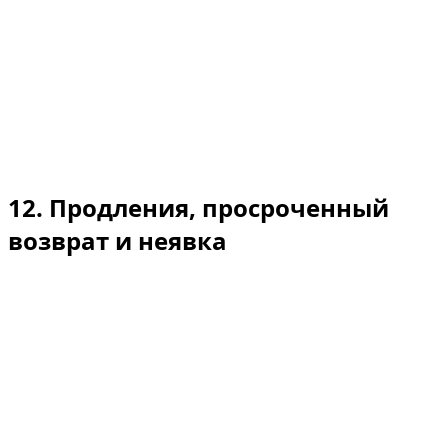
расходы на эвакуацию/буксировку оплачиваются
арендатором, и предоставление автомобиля-замены
может быть отклонено.
Шины/стекло: проколы, повреждения дисков, сколы/
трещины на стекле подлежат оплате, если иное не
предусмотрено вашим конкретным страховым
полисом.
12. Продления, просроченный
возврат и неявка
Продления аренды должны быть запрошены до
наступления времени окончания аренды и зависят от
наличия автомобиля и возможного изменения
тарифов.
Просроченный возврат: льготный период — 30 минут;
далее взимается 10 % от суточного тарифа за каждый
час, но не более стоимости одного (1)