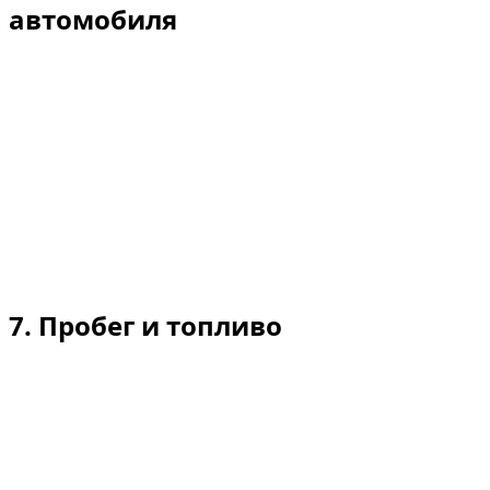
автомобиля
Дубай: бесплатная доставка и забор автомобиля по
территории Дубая в обычные рабочие часы.
Аэропорты / внерабочее время: может взиматься
дополнительный сервисный сбор (отражается в
вашем бронировании).
Другие эмираты: при наличии возможности; плата за
доставку/забор от 200 AED в одну сторону в
зависимости от расстояния.
7. Пробег и топливо
Суточный лимит пробега: 250 км в сутки
(неиспользованные километры на следующие дни не
переносятся).
Превышение лимита пробега: стандарт/люкс: 5 AED за