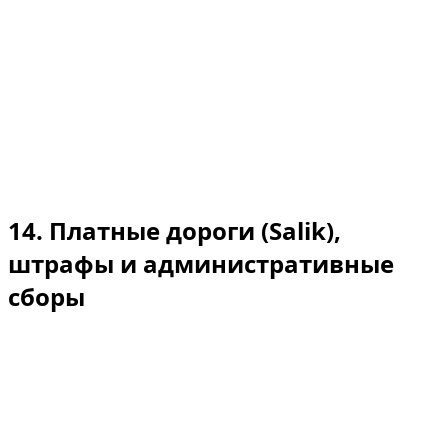
возврату после того, как автомобиль был передан,
если иное не предписано законодательством.
Форс-мажор: если события, находящиеся вне нашего
разумного контроля (экстремальные погодные
условия, государственные ограничения, серьёзные
инциденты), препятствуют оказанию услуг, мы можем
по своему усмотрению предложить перенос брони и/
или предоставление кредитного баланса.
14. Платные дороги (Salik),
штрафы и административные
сборы
Сборы Salik: выставляются по фактической стоимости
(в настоящее время 4 AED за один проезд через арку)
+ 5 AED за день аренды в качестве платы за обработку
(получение и оплату данных).
Штрафы за нарушение ПДД / штрафы за парковку: