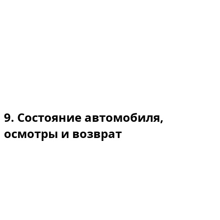
автомобиля лицами, не указанными как водители в
договоре аренды; дальнейшая передача в
пользование или субаренду.
Забота об автомобиле: держите автомобиль
запертым, используйте соответствующий тип
топлива, соблюдайте правила дорожного движения и
незамедлительно сообщайте о любых сигнальных
лампах или возникших неисправностях.
9. Состояние автомобиля,
осмотры и возврат
Осмотр при выдаче: акт/отчёт осмотра (фото/видео)
фиксирует состояние автомобиля в момент
получения.
Осмотр при возврате: повреждения, не
зафиксированные при первоначальной выдаче, могут
быть отнесены на ваш счёт (см. §10).