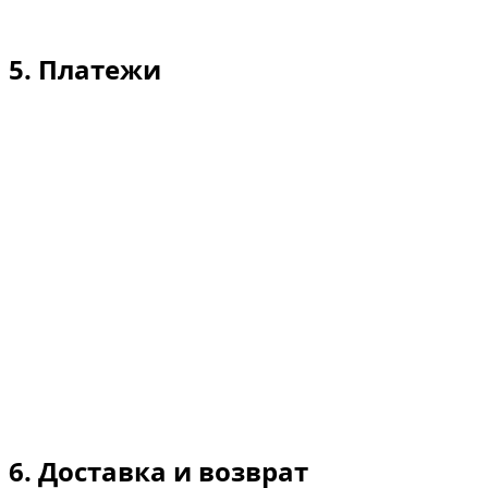
инцидентов.
5. Платежи
Срок оплаты: полная стоимость аренды подлежит
оплате до или в момент передачи автомобиля.
Продление срока аренды оплачивается авансом.
Способы оплаты: основные платёжные карты;
банковский перевод может быть принят для
предоплаты. Оплата наличными допускается по
нашему усмотрению.
Чарджбэки/неудавшиеся платежи: вы
уполномочиваете нас списывать любые
непогашенные суммы (штрафы, Salik, ущерб, уборка,
пени за просрочку) с вашего платёжного средства или
из депозита.
6. Доставка и возврат