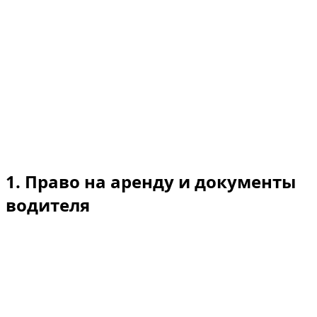
Номер торговой лицензии: 1566799
TRN (номер налоговой регистрации по НДС –
VAT): XXXX (подлежит обновлению)
Зарегистрированный адрес:
Зарегистрированный офис (фактический адрес):
Office 2103-C-55, Burj Khalifa, Bur Dubai, Dubai,
ОАЭ.
Почтовый адрес: P.O. Box 88762, Dubai, ОАЭ.
Электронная почта службы поддержки:
dzdubairental@gmail.com
1. Право на аренду и документы
водителя
Минимальный возраст: стандартные и люксовые
автомобили — от 21 года; суперкары /
высокопроизводительные категории — от 25 лет.
Водительское удостоверение: Резиденты ОАЭ —
действующее водительское удостоверение ОАЭ +