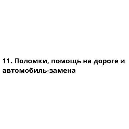
указаниям по эвакуации и ремонту автомобиля.
Утрата возможности эксплуатации: если в результате
повреждения автомобиль становится недоступным
для аренды, мы вправе взимать суточную плату за
утрату возможности использования, не
превышающую дневной тариф аренды, за период,
разумно необходимый для оценки и ремонта.
11. Поломки, помощь на дороге и
автомобиль-замена
Помощь на дороге предоставляется при
механических неисправностях, не вызванных
неправильной эксплуатацией.
Автомобиль-замена: предоставляется при наличии
свободных автомобилей и с учётом причин поломки.
Если неисправность вызвана ненадлежащим
использованием или небрежностью водителя,