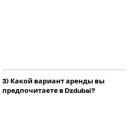
Эта реальность способствует чистому и
опережающему вождению, особенно на мощных
транспортных средствах.
В городе Audi S часто легче дозировать плавно.
Audi RS требует более строгой дисциплины в
отношении акселератора и дистанции.
Жара, пыль и определенная разметка земли
требуют реального запаса прочности.
Агрессивное вождение = более высокая
вероятность штрафов, сборов и стресса.
3) Какой вариант аренды вы
предпочитаете в Dzdubai?
Выберите
Audi S
, если вам нужна более плавная
работа премиум-класса каждый день.
Выберите
Audi RS
, если вам нужны более
интенсивные впечатления и вы умеете сохранять