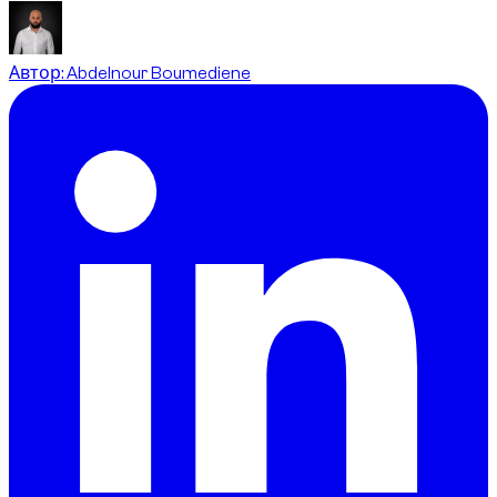
Автор
:
Abdelnour Boumediene