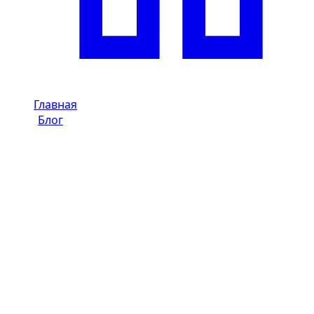
Главная
/
Блог
/
Audi RS против Audi S в Дубае: ключевые отличия в
аренде
Dzdubai Journal
Audi RS против Audi S в Дубае:
ключевые отличия в аренде
Подробное руководство Dzdubai о разнице между Audi
RS и Audi S в Дубае: двигатель, поведение,
использование дорог и риск штрафов.