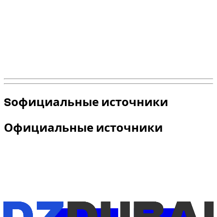
Частый риск: слишком резкое ускорение,
неподходящая скорость, резкая смена полосы
движения.
Последствия аренды: штрафы, возможные
дополнительные расходы, срыв проживания.
Reflex Dzdubai: четкое, предсказуемое вождение в
соответствии с местными правилами.
Sофициальные источники
Официальные источники
Для самой актуальной информации о правилах и
требованиях вождения используйте эти официальные
источники: