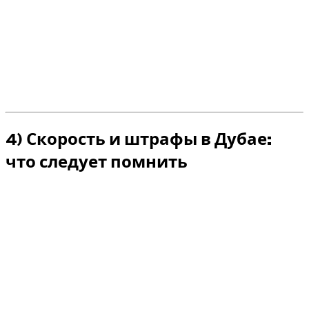
контроль над ездой.
Перед отправлением: проверьте режим
вождения, активные средства помощи,
навигацию и чувствительные зоны.
В прокате: прогрессивная езда, консервативные
дистанции и отсутствие демонстративных
маневров.
4) Скорость и штрафы в Дубае:
что следует помнить
С помощью Audi S или RS мощность может
замаскировать ощущение реальной скорости. В Дубае
множество механизмов контроля, и логика проста: чем
агрессивнее стиль, тем выше финансовый риск.
Sактивное наблюдение: стационарные,
мобильные радары, камеры и цифровое
управление.