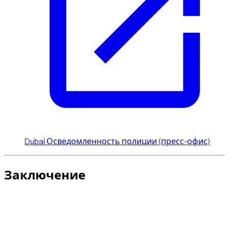
Dubai Осведомленность полиции (пресс-офис)
Заключение
Разница между
Audi RS
и
Audi S
очевидна: S более
универсален, RS более экстремальный. В обоих случаях
это мощные двигатели. В Дубае, где скорость строго