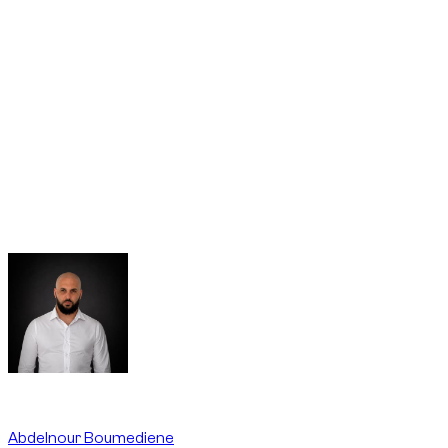
В Дубае, как и по всем ОАЭ, на дорогах общего
пользования запрещены drift/drifting, умышленная
пробуксовка колес (burnout), donuts, уличные гонки
(street racing) и резкие старты с места (launch control);
это может привести к штрафам, black points и изъятию
автомобиля. Такие действия не разрешены условиями
аренды и не покрываются страховкой.
Written By
Abdelnour Boumediene