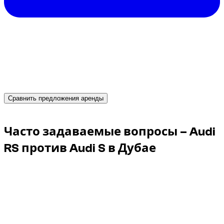
Нужна машина в Дубае?
Получите мгновенные предложения от надежных
прокатчиков и забронируйте подходящий
автомобиль уже сегодня.
Сравнить предложения аренды
Advertisement
Часто задаваемые вопросы – Audi
RS против Audi S в Дубае
Всегда ли Audi RS лучше, чем Audi S?