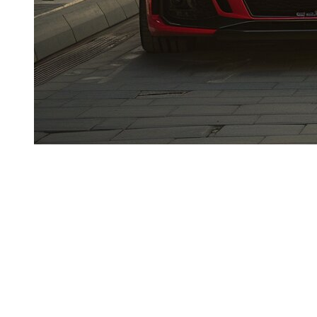
В
Dzdubai
часто возникает вопрос:
в чем разница
между Audi RS и Audi S
для аренды в Дубае? Обе
версии являются производительными, но их
расположение, интенсивность вождения и
оптимальное использование не идентичны.
Существенный момент: это
мощные двигатели
. В
Дубае скорость строго контролируется (радары,
камеры, цифровое слежение). Поэтому правильное
решение зависит как от вашего стиля вождения, так и