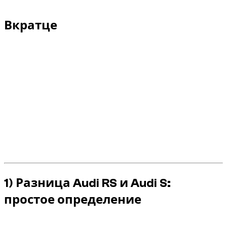
от технического паспорта.
Вкратце
Audi S
: высокая производительность, но более
универсальная в повседневной жизни.
*
KEEP_1__
: более радикальная версия, более
ориентированная на производительность.
RS и S имеют мощные двигатели, но RS обычно
реагирует сильнее и быстрее.
В Дубае превышение скорости и агрессивные
маневры распознаются быстро.
При аренде выбор правильной версии снижает
риск штрафов и инцидентов.
1) Разница Audi RS и Audi S:
простое определение
Диапазон
Audi S
отличается «быстрой и удобной»