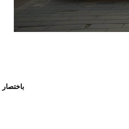
ما الفرق بين Audi RS وAudi S
، غالبًا ما يطرح سؤال:
Dzdubai
في
للإيجار في دبي؟ كلاهما إصداران للأداء العالي، لكن موضعهما وكثافة
القيادة والاستخدام الأمثل ليسا متطابقين.
النقطة الأساسية: هذه
محركات قوية
. وفي دبي يتم التحكم في
السرعة بقوة (رادارات، كاميرات، تتبع رقمي). وبالتالي فإن القرار
الصحيح يعتمد على أسلوب قيادتك بقدر ما يعتمد على الورقة الفنية.
باختصار
: أداء عالي ولكنه أكثر تنوعًا على أساس يومي.
Audi S
: إصدار أكثر جذرية، موجه نحو الأداء الأكثر نقاءً.
KEEP_1__
*
RS وS لديهما محركات قوية، ولكن RS يستجيب بشكل عام
بشكل أقوى وأسرع.
وفي دبي يتم رصد السرعة والمناورات العدوانية بسرعة.
عند الاستئجار، يؤدي اختيار الإصدار الصحيح إلى تقليل مخاطر