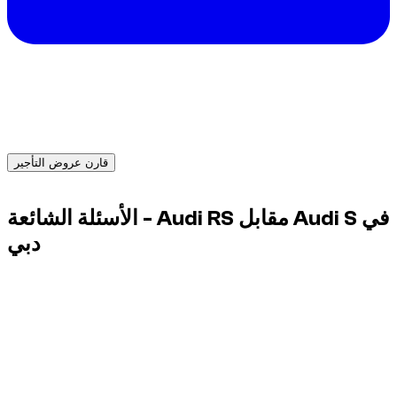
هل تحتاج سيارة في دبي؟
احصل على عروض فورية من مزودي تأجير موثوقين واحجز السيارة
المناسبة اليوم.
قارن عروض التأجير
Advertisement
الأسئلة الشائعة - Audi RS مقابل Audi S في
دبي
هل Audi RS أفضل دائمًا من Audi S؟