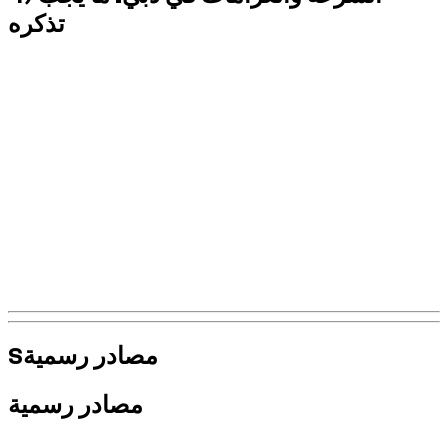
تذكره
باستخدام Audi S أو RS، يمكن للقوة أن تخفي الشعور بالسرعة
الحقيقية. في دبي، هناك العديد من الضوابط والمنطق بسيط: كلما كان
الأسلوب أكثر عدوانية، كلما زادت المخاطر المالية.
Sالمراقبة النشطة: الرادارات الثابتة والمتحركة والكاميرات
والتحكم الرقمي.
المخاطر المتكررة: التسارع الحاد جدًا، والسرعة غير المناسبة،
وتغيير المسار المفاجئ.
عواقب الإيجار: الغرامات والتكاليف الإضافية المحتملة وتعطيل
الإقامة.
Reflex Dzdubai: قيادة واضحة ويمكن التنبؤ بها ومتوافقة مع
القانون المحلي.
Sمصادر رسمية
مصادر رسمية