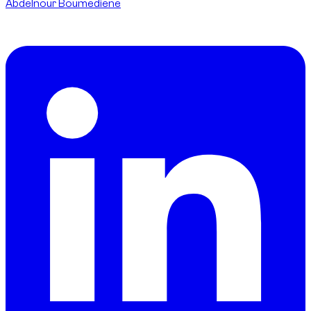
Abdelnour Boumediene
CEO
dzdubai.com