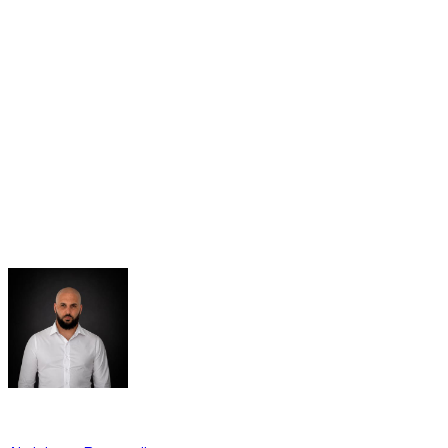
في دبي، كما في جميع أنحاء دولة الإمارات العربية المتحدة، يُحظر
على الطرق العامة القيام بالانجراف (drift/drifting)، وإحداث دوران
متعمد للإطارات (burnout)، وحركات الدونات، وسباقات الشوارع
(street racing)، والانطلاقات القوية من التوقف (launch control)،
وقد يؤدي ذلك إلى غرامات ونقاط سوداء وحجز المركبة. هذه
الممارسات غير مسموح بها في شروط التأجير وغير مشمولة
بالتأمين.
Written By