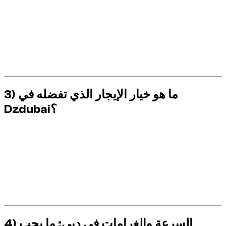
في المدينة، غالبًا ما يكون من الأسهل تناول Audi S بسلاسة.
يتطلب Audi RS انضباطًا أكثر صرامة فيما يتعلق بدواسة الوقود
والمسافات.
تتطلب الحرارة والغبار وبعض العلامات الأرضية هامش أمان
حقيقي.
القيادة العدوانية = احتمال أكبر للغرامات والرسوم والإجهاد.
3) ما هو خيار الإيجار الذي تفضله في
Dzdubai؟
إذا كنت تريد أداءً متميزًا أكثر سلاسة كل يوم.
Audi S
اختر
إذا كنت تبحث عن تجربة أكثر كثافة وتعرف
Audi RS
اختر
كيفية الحفاظ على التحكم التام في الرحلة.
قبل المغادرة: تحقق من وضع القيادة والمساعدات النشطة
والملاحة والمناطق الحساسة.
أثناء الاستئجار: القيادة التقدمية والمسافات المحافظة وعدم
المناورات التوضيحية.
4) السرعة والغرامات في دبي: ما يجب