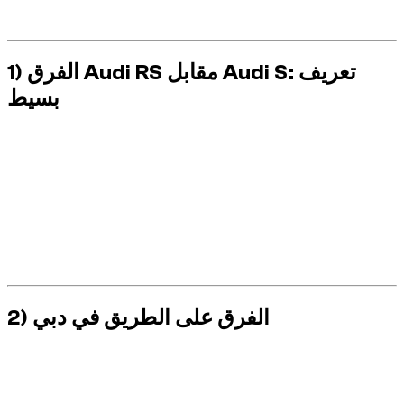
الغرامات والحوادث.
1) الفرق Audi RS مقابل Audi S: تعريف
بسيط
هو
Audi RS
هو أداء "سريع وقابل للاستخدام". النطاق
Audi S
النطاق
الأداء "الأقصى والأكثر تطلبًا". من الناحية العملية، غالبًا ما يوفر RS
زيادة أكثر قوة في القوة، وهيكل أكثر صلابة، وفرامل أكثر قوة.
S: من الأسهل العيش معه في حركة المرور الكثيفة.
RS: أكثر عصبية، وأكثر توضيحًا، وأكثر حساسية لأخطاء الجرعة.
S: راحة ممتازة/تسوية الأداء.
RS: الأولوية للإحساس والأداء.
2) الفرق على الطريق في دبي
وفي دبي، يتناوب الطريق بين حركة المرور الحضرية الكثيفة والطرق
الرئيسية ذات التدفق الحر والمناطق شديدة الحراسة. ويعزز هذا
الواقع القيادة النظيفة والاستباقية، خاصة مع المركبات القوية.