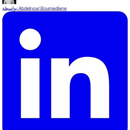
Abdelnour Boumediene
:
بواسطة