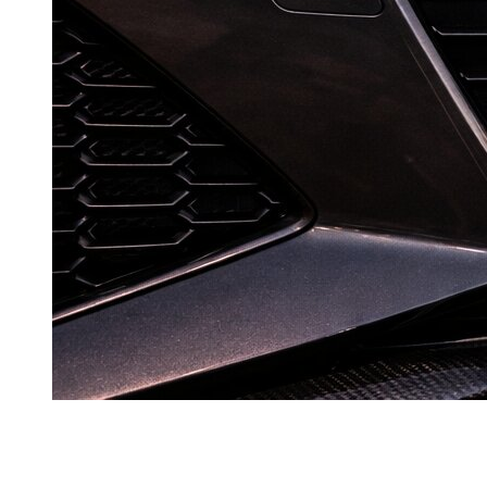
В
Dzdubai
версия Audi
RS
выбирают клиенты, которым
нужна высокая динамика и при этом практичность в
ежедневном трафике Дубая. Впечатления яркие, но