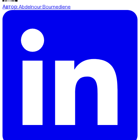
Автор
:
Abdelnour Boumediene