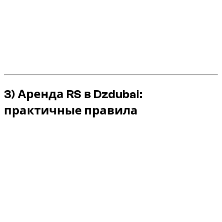
Мощные тормоза не отменяют запас
безопасности на горячем асфальте.
Высокое сцепление не убирает риск на пыли,
разметке и смешанном покрытии.
В сильно контролируемой среде агрессивный
стиль быстро фиксируется.
3) Аренда RS в Dzdubai:
практичные правила
Проверяйте режим движения перед выездом (не
выбирайте слишком агрессивный режим для
города).
Держите ассистенты включенными на дорогах
общего пользования.
Соблюдайте правила: без дрифта, burnout и
показательных стартов.
При любом предупреждении или сомнении сразу
связывайтесь с поддержкой Dzdubai.