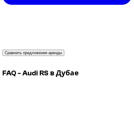
Нужна машина в Дубае?
Получите мгновенные предложения от надежных
прокатчиков и забронируйте подходящий
автомобиль уже сегодня.
Сравнить предложения аренды
Advertisement
FAQ - Audi RS в Дубае
Допустим ли очень резкий старт на пустой дороге?