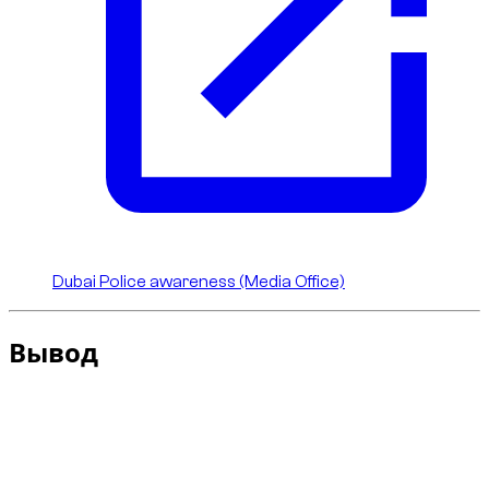
Dubai Police awareness (Media Office)
Вывод
Версия
RS
несет спортивную ДНК Audi. В аренде в Дубае
правильная логика простая: наслаждаться
автомобилем, но ехать чисто, предсказуемо и по
правилам. В
Dzdubai
именно такая дисциплина