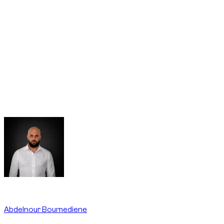
В Дубае, как и по всем ОАЭ, на дорогах общего
пользования запрещены drift/drifting, умышленная
пробуксовка колес (burnout), donuts, уличные гонки
(street racing) и резкие старты с места (launch control);
это может привести к штрафам, black points и изъятию
автомобиля. Такие действия не разрешены условиями
аренды и не покрываются страховкой.
Written By
Abdelnour Boumediene