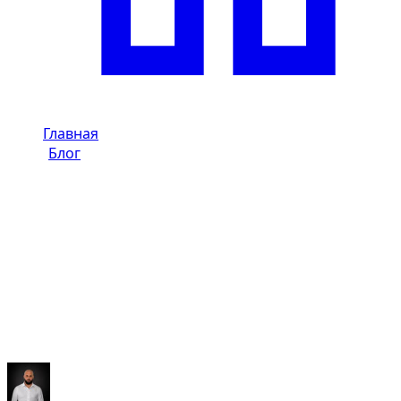
Главная
/
Блог
/
Audi RS в Дубае: аренда, вождение и правила
Dzdubai Journal
Audi RS в Дубае: аренда, вождение
и правила
Гид Dzdubai по Audi RS в Дубае: ДНК RS, советы по аренде
и ключевые пункты, чтобы избегать штрафов.