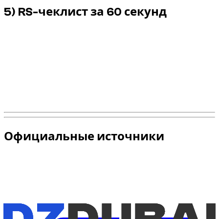
5) RS-чеклист за 60 секунд
Режим движения соответствует реальному
трафику.
Навигация включена, зоны контроля учтены.
Дистанция сознательно увеличена.
Никаких показательных маневров на
общественных дорогах.
Поддержка Dzdubai доступна при сомнениях.
Официальные источники
Для самой актуальной информации о правилах и
требованиях вождения используйте эти официальные
источники: