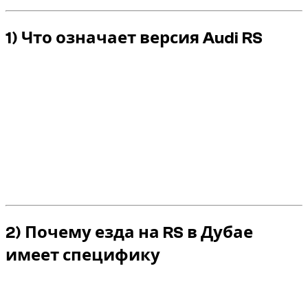
1) Что означает версия Audi RS
RS — это
RennSport
. У Audi это самые
ориентированные на динамику версии в экосистеме
Audi Sport
: более резкий отклик, более собранное
шасси, усиленное торможение и спортивные
настройки.
Для арендатора это больше эмоций и больше
ответственности. RS реагирует быстро — и ошибки
тоже становятся заметны быстро.
2) Почему езда на RS в Дубае
имеет специфику
Сильное ускорение требует ранней и точной
дозировки в городском потоке.