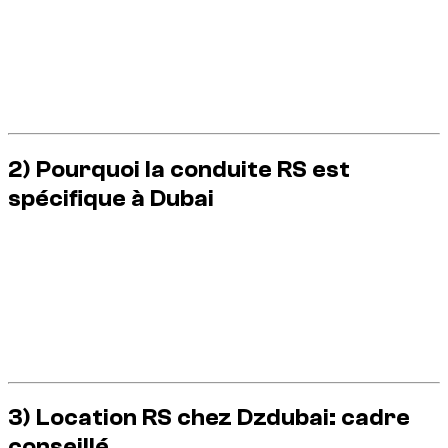
les versions les plus orientées performance, développées
dans l’écosystème
Audi Sport
: moteur plus réactif, châssis
plus rigoureux, freinage renforcé et réglages plus sportifs.
Pour un locataire, cela veut dire plus de sensations et plus de
responsabilité. Une RS répond vite: les erreurs aussi.
2) Pourquoi la conduite RS est
spécifique à Dubai
Accélérations franches: il faut doser tôt en trafic urbain.
Freinage puissant: garder une marge sur chaussée
chaude.
Adhérence élevée: elle n’annule pas le risque sur
revêtement poussiéreux ou marquages peints.
Environnement très surveillé à Dubai: conduite
agressive détectée rapidement.
3) Location RS chez Dzdubai: cadre
conseillé