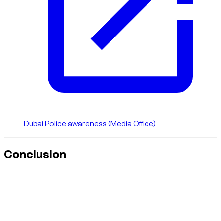
Dubai Police awareness (Media Office)
Conclusion
La finition
RS
représente l’ADN performance d’Audi. À Dubai,
en location, la bonne logique est simple: profiter du potentiel
de la voiture avec une conduite nette, prévisible et conforme.
Chez
Dzdubai
, c’est cette discipline qui garantit une
expérience premium, sans coûts évitables.