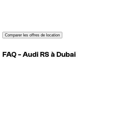
Besoin d’une voiture à Dubaï ?
Obtenez des devis instantanés de loueurs fiables et réservez
le véhicule idéal dès aujourd’hui.
Comparer les offres de location
Advertisement
FAQ - Audi RS à Dubai
Un départ très fort sur route vide est-il acceptable ?