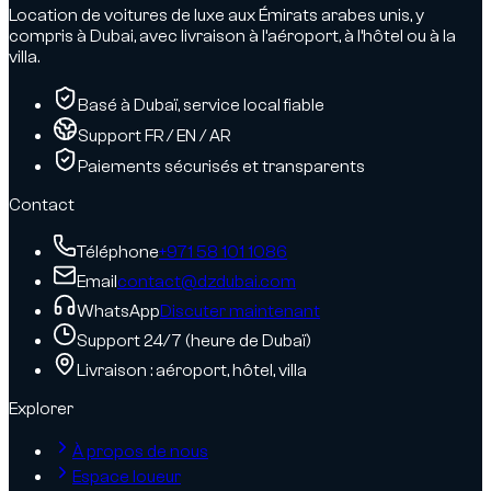
Location de voitures de luxe aux Émirats arabes unis, y
compris à Dubai, avec livraison à l’aéroport, à l’hôtel ou à la
villa.
Basé à Dubaï, service local fiable
Support FR / EN / AR
Paiements sécurisés et transparents
Contact
Téléphone
+971 58 101 1086
Email
contact@dzdubai.com
WhatsApp
Discuter maintenant
Support 24/7 (heure de Dubaï)
Livraison : aéroport, hôtel, villa
Explorer
À propos de nous
Espace loueur