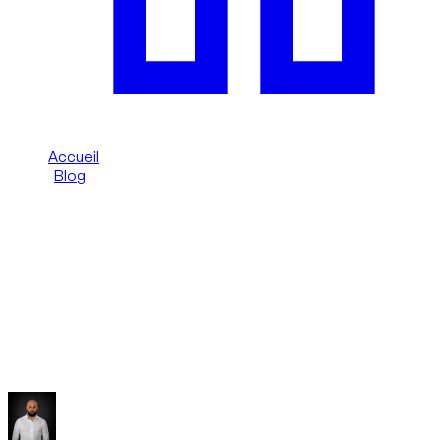
Accueil
/
Blog
/
Audi RS à Dubaï : conduite, location et règles
Dzdubai Journal
Audi RS à Dubaï : conduite, location et
règles
Chez Dzdubai, le guide Audi RS à Dubaï : ADN de la finition,
conseils de location et points clés pour éviter les amendes.