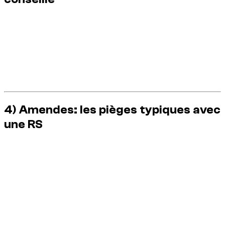
Vérifier le mode de conduite avant départ (éviter un
mode trop agressif en ville).
Garder les aides actives sur route ouverte.
Respecter strictement l’usage route publique: aucun
drift, burnout ou départ exhibition.
Contacter immédiatement le support Dzdubai en cas
d’alerte ou de doute.
4) Amendes: les pièges typiques avec
une RS
Avec une voiture puissante, les coûts les plus lourds viennent
souvent d’un style de conduite perçu comme dangereux.
Excès de vitesse répétés.
Feu rouge ou non-respect des distances de sécurité.
Changements de voie brusques ou non maîtrisés.
Manœuvres de démonstration (drift, burnout, départ
agressif).