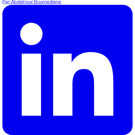
Par
:
Abdelnour Boumediene