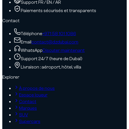
Support FR / EN / AR
Paiements sécurisés et transparents
Contact
Téléphone
+971 58 101 1086
Email
contact@dzdubai.com
WhatsApp
Discuter maintenant
Support 24/7 (heure de Dubaï)
Livraison : aéroport, hôtel, villa
Explorer
À propos de nous
Espace loueur
Contact
Marques
SUV
Supercars