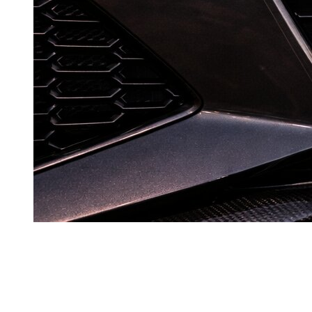
Chez
Dzdubai
, la finition
RS
d’Audi attire les clients qui
veulent un niveau de performance élevé, avec une voiture qui
reste exploitable au quotidien à Dubai. L’expérience est forte,
mais elle demande un cadre de conduite plus précis qu’un
modèle standard.