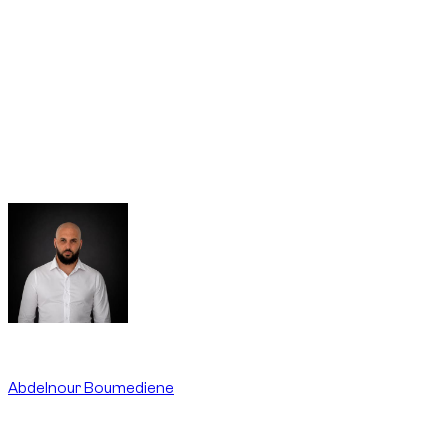
À Dubaï, comme partout aux Émirats arabes unis, sur route
publique,
les supercars sont soumises aux mêmes
règles
: le drift/drifting, le patinage volontaire des roues
(burnout), les donuts, les courses sauvages sur route ouverte
(street racing) et les départs arrêtés à forte accélération
(launch control) sont interdits et peuvent mener à des
amendes, des points noirs (black points) et la mise en
fourrière. Ces usages ne sont ni autorisés par la location ni
couverts par l’assurance.
Written By
Abdelnour Boumediene
CEO
dzdubai.com