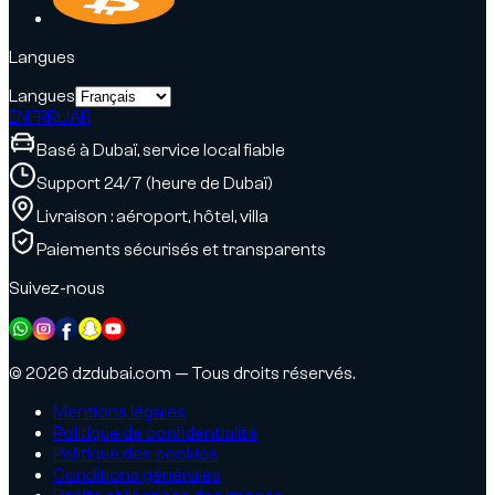
Langues
Langues
EN
FR
RU
AR
Basé à Dubaï, service local fiable
Support 24/7 (heure de Dubaï)
Livraison : aéroport, hôtel, villa
Paiements sécurisés et transparents
Suivez-nous
© 2026 dzdubai.com — Tous droits réservés.
Mentions légales
Politique de confidentialité
Politique des cookies
Conditions générales