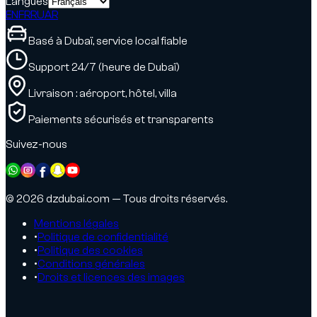
Langues
EN
FR
RU
AR
Basé à Dubaï, service local fiable
Support 24/7 (heure de Dubaï)
Livraison : aéroport, hôtel, villa
Paiements sécurisés et transparents
Suivez-nous
© 2026 dzdubai.com — Tous droits réservés.
Mentions légales
•
Politique de confidentialité
•
Politique des cookies
•
Conditions générales
•
Droits et licences des images