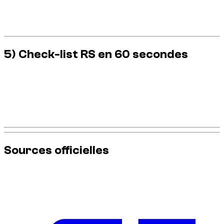
Montants et procédures peuvent évoluer, mais le principe
reste stable: conduite risquée = coûts, immobilisation et
séjour dégradé.
5) Check-list RS en 60 secondes
Mode de conduite adapté à la circulation réelle.
Navigation activée avec attention zones de contrôle.
Distance de sécurité volontairement augmentée.
Aucune manœuvre démonstrative sur route publique.
Support Dzdubai prêt en cas de question.
Sources officielles
Pour les informations les plus à jour sur la réglementation
routière, consultez ces sources officielles :