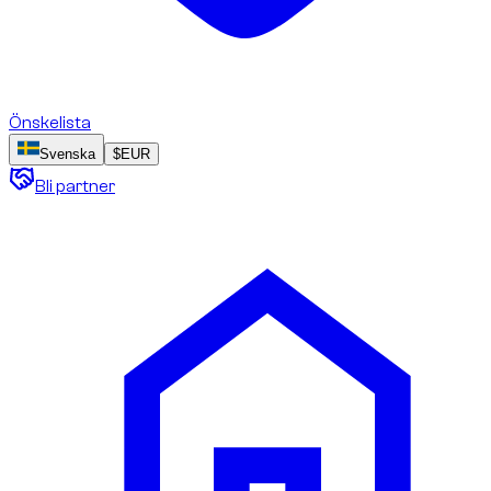
Önskelista
Svenska
$
EUR
Bli partner