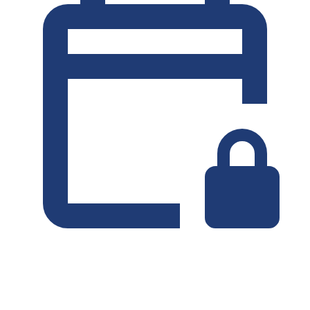
Minst 7 dagar
Utan deposition
VECKOHYRA
-4%
€
134