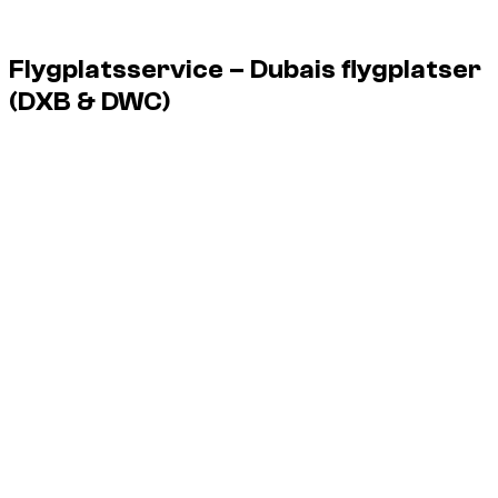
Flygplatsservice – Dubais flygplatser
(DXB & DWC)
Dzdubai ordnar överlämning av bilen på flygplatsen direkt
efter landning, utan att besöka kontor.
Service dygnet runt, även för nattflyg.
DXB
Dubai International Airport
DWC
Al Maktoum Airport
Terminaler:
leverans möjlig till terminalerna 1, 2 och 3 på DXB,
samt till DWC.
Upphämtning:
utlämning direkt vid utgången, med skylt för att
hitta dig.
Försening:
ditt flyg följs; väntan ingår vid ändringar.
Avgifter:
inga extra avgifter för kunden, parkering ingår.
Perfekt för internationella ankomster och avgångar.