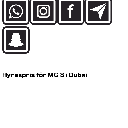
Rental price guide
Hyrespris för MG 3 i Dubai
1 MG 3 tillgängliga i Dubai, från € 20/dag upp till € 20/dag.
Vehicle
Daily
Weekly
Monthly
MG 3, 2023
€ 20
€ 134
€ 558
1 MG 3 tillgängliga i Dubai, från € 20/dag upp till € 20/dag.