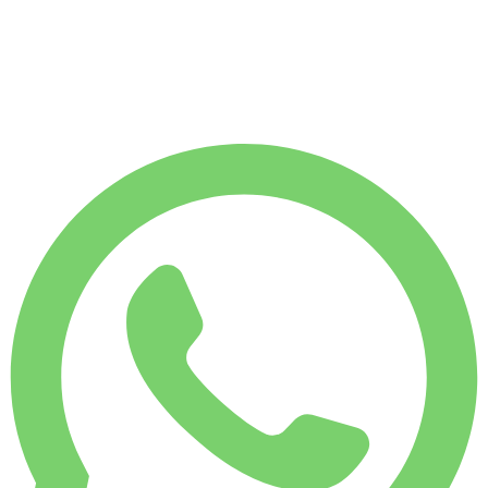
1 750 KM
MÅNADSHYRA
-7%
€
558
7 500 KM
€
20
/ dag
VECKOHYRA
-4%
1 750 KM
€ 134
MÅNADSHYRA
-7%
7 500 KM
€ 558