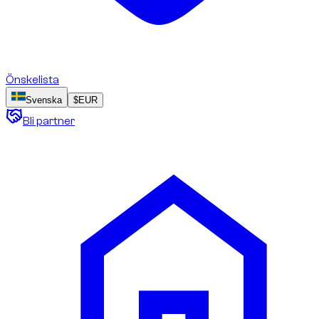
Önskelista
Svenska
$
EUR
Bli partner