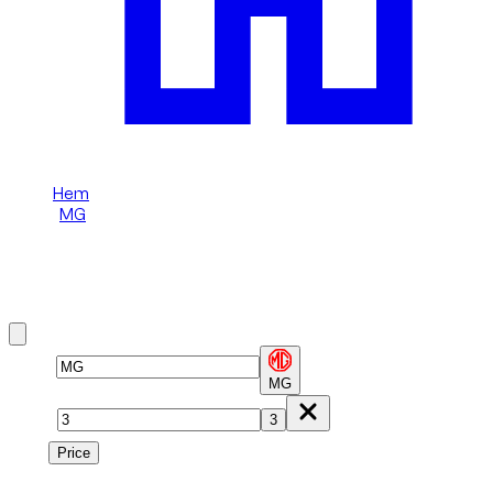
Hem
/
MG
/
MG 3
Hyr en MG 3 i Dubai
Brand
MG
Model
3
Price
Price
1
à
1
sur
1
véhicule