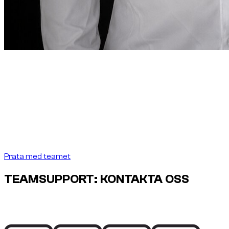
Grundarens kommentar
“
I Dubai ska biluthyrning
vara lika precis som
destinationen kräver.
I Dubai ska biluthyrning vara
lika precis som destinationen kräver.
”
Abdelnour Boumediene
Abdelnour Boumediene, CEO Dzdubai
CEO, Dzdubai
Prata med teamet
TEAMSUPPORT: KONTAKTA OSS
Prata direkt med Dzdubai-teamet om tillgänglighet,
bokningsdetaljer och leveranssupport i Dubai.