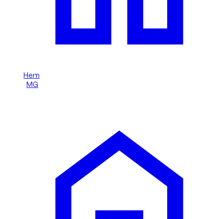
Hem
/
MG
/
MG 3