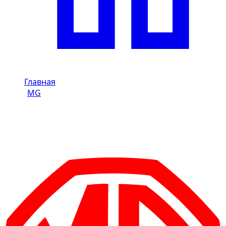
Главная
/
MG
/
MG 3
Аренда MG 3 в Дубай
Brand