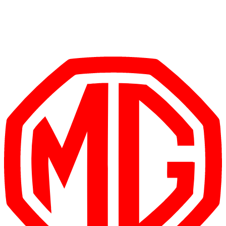
1
/
5
€
20
/ день