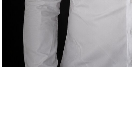
Слово основателя
“
В Дубае аренда автомобиля
должна быть
такой же точной, как требует город.
В Дубае
аренда автомобиля должна быть такой же
точной, как того требует сам город.
”
Abdelnour Boumediene
Abdelnour Boumediene, CEO
Dzdubai