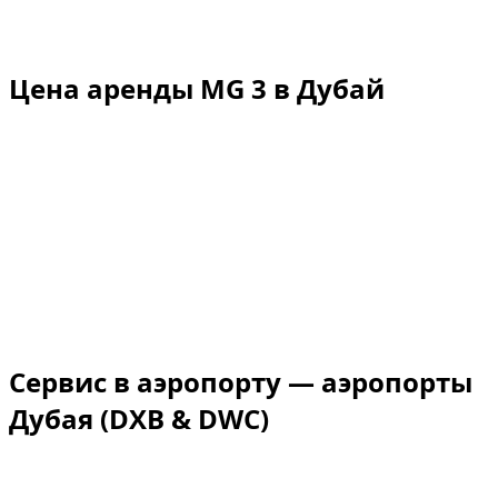
Rental price guide
Цена аренды MG 3 в Дубай
1 MG 3 доступны в Дубае, от € 20/день до € 20/день.
Vehicle
Daily
Weekly
Monthly
MG 3, 2023
€ 20
€ 134
€ 558
1 MG 3 доступны в Дубае, от € 20/день до € 20/день.
Сервис в аэропорту — аэропорты
Дубая
(DXB & DWC)
Dzdubai организует выдачу автомобиля в аэропорту
сразу после выхода из самолёта, без посещения