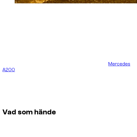
Photo :
Foto skickat av kunden efter leveransen
av Volkswagen Golf 8 R, som bekräftar hans
nöjdhet efter uppgraderingen och
fordonsöverlämningen i Dubai.
Alla biluthyrningsupplevelser avgörs inte vid betalningen. Vid
biluthyrning i Dubai mäts en stor del av servicekvaliteten
timmarna före leverans, när bilen ska bekräftas, kontrolleras
och överlämnas utan att skapa osäkerhet för kunden.
Ett aktuellt fall visar varför. En kund hade bokat en
Mercedes
A200
, det vill säga en Mercedes-Benz A-Klass A200, med
planerad hyrbilsleverans på Dubai Airport. Några timmar före
överlämningen informerade leverantören Dzdubai-teamet
om att en oljelukt hade upptäckts vid motorn. I stället för att
pressa bilen till leverans eller avboka sent utan lösning togs
bilen omedelbart bort från leveransplanen.
Vad som hände
Bokad bil: Mercedes-Benz A-Klass A200.
Planerad plats: leverans på Dubai Airport.