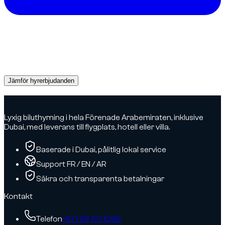
Behöver du en bil i Dubai?
Få direkta offerter från pålitliga uthyrare och boka rätt bil
redan idag.
Jämför hyrerbjudanden
Advertisement
Lyxig biluthyrning i hela Förenade Arabemiraten, inklusive
Dubai, med leverans till flygplats, hotell eller villa.
Baserade i Dubai, pålitlig lokal service
Support FR / EN / AR
Säkra och transparenta betalningar
Kontakt
Telefon
+971 58 101 1086