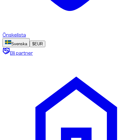
Önskelista
Svenska
$
EUR
Bli partner