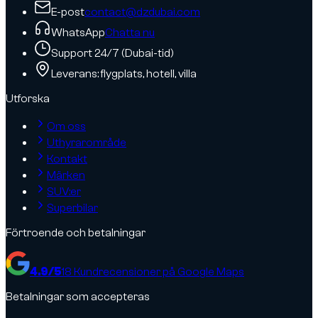
E-post
contact@dzdubai.com
WhatsApp
Chatta nu
Support 24/7 (Dubai-tid)
Leverans: flygplats, hotell, villa
Utforska
Om oss
Uthyrarområde
Kontakt
Märken
SUV:er
Superbilar
Förtroende och betalningar
4.9
/5
18
Kundrecensioner på Google Maps
Betalningar som accepteras