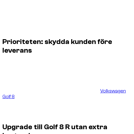
Rapporterat problem: oljelukt vid motorn några timmar
före leverans.
Lösning: ersättning med en Volkswagen Golf R, även
kallad Golf 8 R.
Resultat för kunden: samma pris, bilen levererad och
offentlig Google-recension efter hyran.
Prioriteten: skydda kunden före
leverans
I den här typen av situation är prioriteten inte att dölja
problemet. Den är att skydda kundupplevelsen: kommunicera
tydligt, kontrollera tillgängliga alternativ och hitta en likvärdig
eller bättre lösning innan kunden blir väntande på flygplatsen.
Kunden hade redan nämnt en preferens för en
Volkswagen
Golf 8
. Dzdubai fokuserade därför sökningen på den typen av
bil, med tre tydliga krav: behålla leveranstiden på Dubai
Airport, behålla servicenivån och undvika prisökning för
kunden.
Upgrade till Golf 8 R utan extra