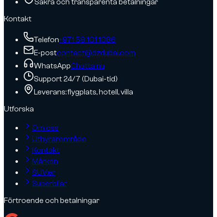
Säkra och transparenta betalningar
Kontakt
Telefon
+971 58 101 1086
E-post
contact@dzdubai.com
WhatsApp
Chatta nu
Support 24/7 (Dubai-tid)
Leverans: flygplats, hotell, villa
Utforska
Om oss
Uthyrarområde
Kontakt
Märken
SUV:er
Superbilar
Förtroende och betalningar