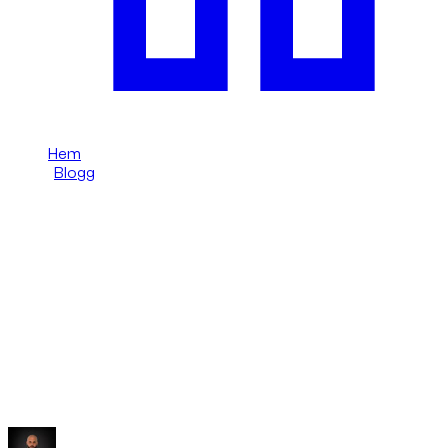
Hem
/
Blogg
/
Leverans på Dubai Airport: från Mercedes A200 till Golf
8 R
Dzdubai Journal
Leverans på Dubai Airport: från
Mercedes A200 till Golf 8 R
Ett verkligt Dzdubai-fall: oljelukt upptäcktes före
flygplatsleverans, kunden fick hjälp och uppgraderades till Golf
8 R till samma pris.