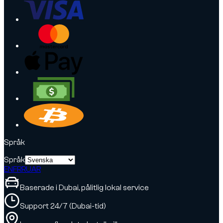
Språk
Språk
EN
FR
RU
AR
Baserade i Dubai, pålitlig lokal service
Support 24/7 (Dubai-tid)