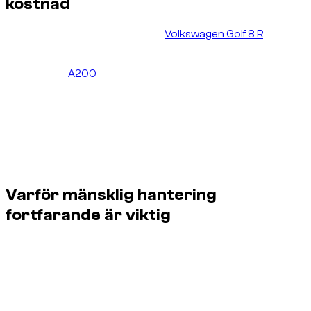
kostnad
Leverantören föreslog till slut en
Volkswagen Golf 8 R
, även
känd som åttonde generationens Volkswagen Golf R, en
sportigare och högre positionerad modell än den
ursprungliga
A200
-bokningen. Kunden behöll samma pris
och ingen extra avgift lades till.
Den detaljen är viktig. Lösningen kom inte från ett enkelt
automatiserat bokningsflöde. Den kom från operativ
leverantörshantering, snabb mänsklig koordinering och en
partnerrelation stark nog för att leverantören skulle skydda
kundupplevelsen.
Varför mänsklig hantering
fortfarande är viktig
En bokningsmotor kan visa tillgänglighet. Men när en bil
väcker mekanisk osäkerhet några timmar före en
flygplatsleverans behöver kunden mer än en
statusuppdatering. Situationen kräver ett team som kan
fatta snabba beslut, tala med leverantören, förstå kundens
preferens och säkra en praktisk ersättning.