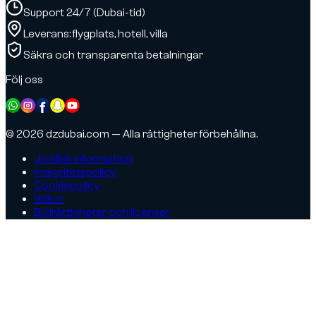
Support 24/7 (Dubai-tid)
Leverans: flygplats, hotell, villa
Säkra och transparenta betalningar
Följ oss
© 2026 dzdubai.com — Alla rättigheter förbehållna.
Juridisk information
Integritetspolicy
Cookiepolicy
Villkor
Bildrättigheter och licenser