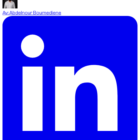
Av
:
Abdelnour Boumediene