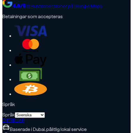
4.9
/5
18
Kundrecensioner på Google Maps
Betalningar som accepteras
Språk
Språk
EN
FR
RU
AR
Baserade i Dubai, pålitlig lokal service