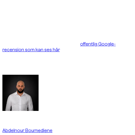
Det är den roll Dzdubai vill stärka: inte bara visa fordon, utan
fungera som samordningspunkt mellan kunder och
uthyrningspartners. Målet är att kunden inte ska lämnas
ensam vid försening, osäkerhet om bilens skick eller en sista
minuten-ändring.
Efter leveransen lämnade kunden en
offentlig Google-
recension som kan ses här
. Den typen av extern signal spelar
roll eftersom kvaliteten på en uthyrningsplattform inte bara
syns i onlinekatalogen. Den mäts också i hur verkliga
operativa problem hanteras på plats.
Written By
Abdelnour Boumediene