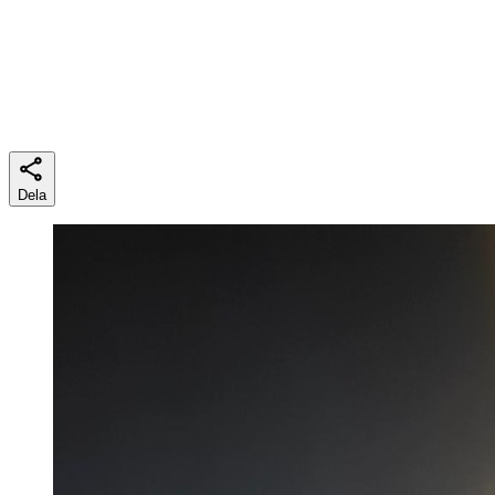
Lästid
4 min
Dela