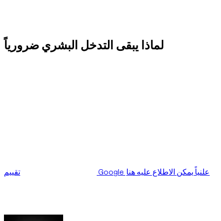
هذه نقطة مهمة. الحل لم يأت من مسار حجز آلي بسيط. جاء من إدارة
تشغيلية للمورد، وتنسيق بشري سريع، وعلاقة شراكة قوية بما يكفي
لدفع المورد إلى حماية تجربة العميل.
لماذا يبقى التدخل البشري ضرورياً
يمكن لمحرك الحجز أن يعرض التوفر. لكن عندما تظهر مشكلة
ميكانيكية قبل تسليم السيارة في المطار بساعات قليلة، يحتاج العميل
إلى أكثر من تحديث حالة. يحتاج الموقف إلى فريق قادر على اتخاذ
قرار سريع، والتحدث مع المورد، وفهم تفضيل العميل، وتأمين بديل
عملي.
هذا هو الدور الذي تعمل Dzdubai على تعزيزه: ليست مجرد منصة
تعرض السيارات، بل نقطة تنسيق بين العملاء وشركاء التأجير. الهدف
هو ألا يبقى العميل وحده أمام تأخير أو شك في حالة السيارة أو تغيير
في اللحظة الأخيرة.
تقييم Google علنياً يمكن الاطلاع عليه هنا
.
بعد التسليم، ترك العميل
هذا النوع من الإشارات الخارجية مهم لأن جودة منصة التأجير لا تظهر
فقط في الكتالوج الإلكتروني، بل أيضاً في طريقة التعامل مع
المشاكل التشغيلية الواقعية على الأرض.