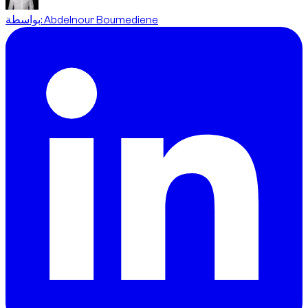
Abdelnour Boumediene
:
بواسطة