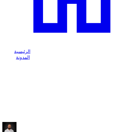
الرئيسية
المدونة
/
تسليم مطار دبي: كيف تحولت Mercedes A200 إلى Golf 8 R
/
Dzdubai Journal
تسليم مطار دبي: كيف تحولت Mercedes
A200 إلى Golf 8 R
حالة حقيقية من Dzdubai: رائحة زيت قبل التسليم في المطار،
مساعدة العميل وترقيته إلى Golf 8 R بنفس السعر.