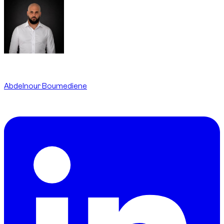
Written By
Abdelnour Boumediene
CEO
dzdubai.com