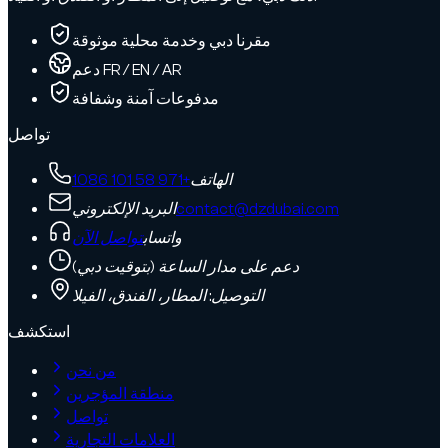
مقرنا دبي وخدمة محلية موثوقة
دعم FR / EN / AR
مدفوعات آمنة وشفافة
تواصل
الهاتف
+971 58 101 1086
contact@dzdubai.com
البريد الإلكتروني
واتساب
تواصل الآن
دعم على مدار الساعة (بتوقيت دبي)
التوصيل: المطار، الفندق، الفيلا
استكشف
من نحن
منطقة المؤجرين
تواصل
العلامات التجارية