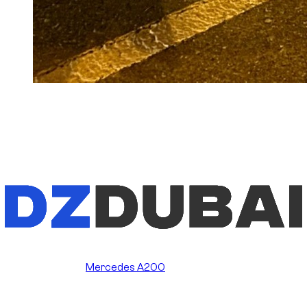
Photo :
Фото, отправленное клиентом после
доставки Volkswagen Golf 8 R, подтверждает
его удовлетворенность апгрейдом и
передачей автомобиля в Дубае.
Качество аренды автомобиля определяется не только
в момент оплаты. В Дубае значительная часть сервиса
проявляется за несколько часов до доставки, когда
автомобиль нужно подтвердить, проверить и
передать клиенту без лишней неопределенности.
Недавний случай хорошо это показывает. Клиент
забронировал
Mercedes A200
, то есть Mercedes-Benz A-
Class A200, с доставкой арендованного автомобиля в
аэропорт Дубая. За несколько часов до передачи