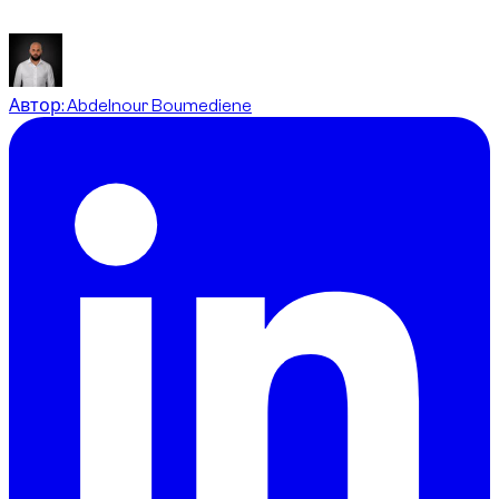
апгрейд до Golf 8 R без доплаты.
Автор
:
Abdelnour Boumediene