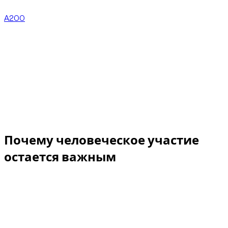
классу модель, чем изначально забронированный
A200
. Клиент сохранил ту же цену, без какой-либо
доплаты.
Это важная деталь. Решение не появилось из простого
автоматического сценария бронирования. Оно стало
результатом операционной работы с поставщиком,
быстрой человеческой координации и партнерских
отношений, при которых поставщик был
заинтересован сохранить качество клиентского
опыта.
Почему человеческое участие
остается важным
Система бронирования может показать доступность.
Но если за несколько часов до доставки в аэропорт у
автомобиля появляется механический риск, клиенту
нужно больше, чем обновление статуса. Нужна
команда, которая быстро принимает решение, говорит