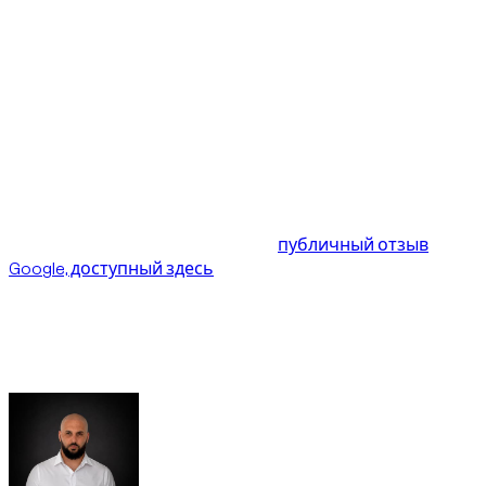
с поставщиком, понимает предпочтение клиента и
обеспечивает практичную замену.
Именно эту роль Dzdubai стремится усилить: не просто
показывать автомобили, а быть точкой координации
между клиентами и прокатными партнерами. Цель в
том, чтобы клиент не оставался один при задержке,
сомнении в состоянии автомобиля или изменении в
последний момент.
После доставки клиент оставил
публичный отзыв
Google, доступный здесь
. Такой внешний сигнал важен,
потому что качество платформы аренды видно не
только в онлайн-каталоге. Оно также измеряется тем,
как реальные операционные проблемы решаются на
месте.