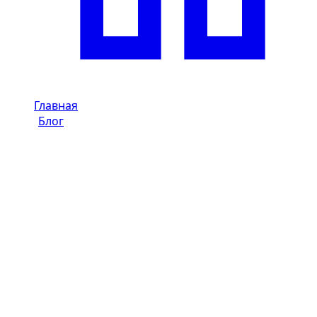
Главная
/
Блог
/
Доставка в аэропорт Дубая: Mercedes A200
заменили на Golf 8 R
Dzdubai Journal
Доставка в аэропорт Дубая:
Mercedes A200 заменили на Golf 8
R
Реальный случай Dzdubai: запах масла выявили перед
доставкой в аэропорт, клиент получил поддержку и