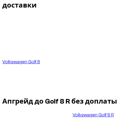
доставки
В такой ситуации главное не скрывать проблему.
Важно защитить клиентский опыт: ясно сообщить о
ситуации, проверить доступные альтернативы и найти
равнозначное или лучшее решение до того, как клиент
окажется в ожидании в аэропорту.
Клиент заранее упоминал предпочтение в пользу
Volkswagen Golf 8
. Поэтому Dzdubai сосредоточила
поиск на таком типе автомобиля с тремя условиями:
сохранить время доставки в аэропорт Дубая,
сохранить уровень сервиса и не повышать цену для
клиента.
Апгрейд до Golf 8 R без доплаты
Поставщик в итоге предложил
Volkswagen Golf 8 R
,
также известный как Volkswagen Golf R восьмого
поколения, более спортивную и более высокую по