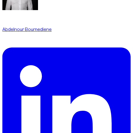
Written By
Abdelnour Boumediene
CEO
dzdubai.com