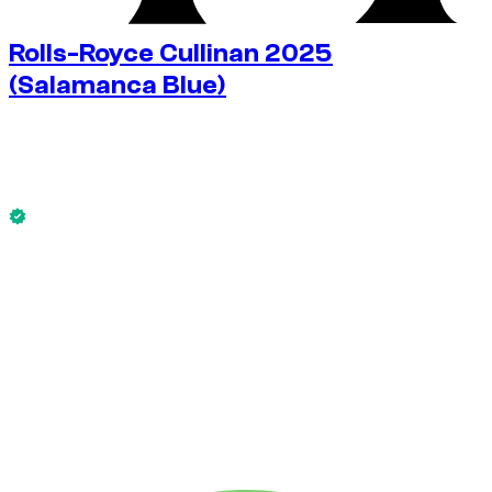
Rolls-Royce Cullinan 2025
(Salamanca Blue)
€
750
/ день
Без депозита
Rolls-Royce Cullinan 2025 (Salamanca Blue) доступен
сейчас.
Без депозита
АРЕНДА НА НЕДЕЛЮ
-10%
€
4 727
1 750 КМ
АРЕНДА НА МЕСЯЦ
-33%
€
14 981
7 500 КМ
€
750
/ день
АРЕНДА НА НЕДЕЛЮ
-10%
1 750 КМ
€ 4 727
АРЕНДА НА МЕСЯЦ
-33%
7 500 КМ
€ 14 981