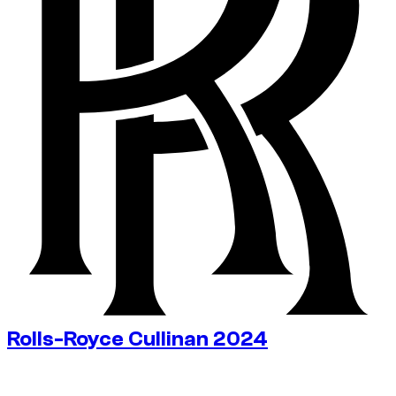
Rolls-Royce Cullinan 2024
€
750
/ день