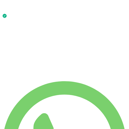
Без депозита
Rolls-Royce Cullinan 2024 доступен сейчас.
Без депозита
АРЕНДА НА НЕДЕЛЮ
-14%
€
4 502
1 750 КМ
АРЕНДА НА МЕСЯЦ
-33%
€
15 006
7 500 КМ
€
750
/ день
АРЕНДА НА НЕДЕЛЮ
-14%
1 750 КМ
€ 4 502
АРЕНДА НА МЕСЯЦ
-33%
7 500 КМ
€ 15 006