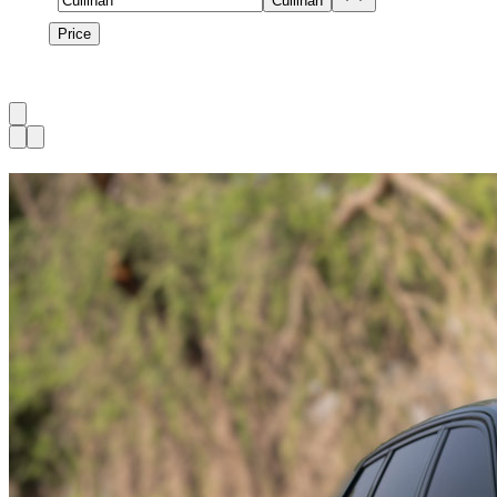
Model
Cullinan
Price
Price
1
à
2
sur
2
véhicule
s
Доступно сейчас