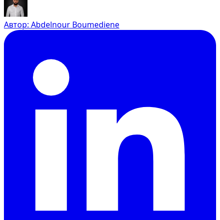
Автор
:
Abdelnour Boumediene