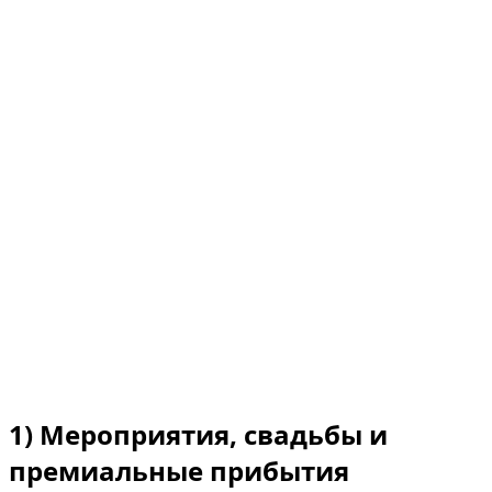
стандартной аренды. Это формат для точных
ситуаций. В Дубае он становится особенно
актуальным, когда автомобиль важен не только для
поездки, но и для впечатления.
Коротко
Главное
Почасовая аренда идеальна, когда время ограничено
и цель ясна.
Она особенно хорошо подходит для мероприятий,
деловых встреч и фотосессий.
Она позволяет не удерживать премиальный
автомобиль на полный день, если это не нужно.
Она лучше всего подходит для четкого и заранее
спланированного запроса.
1) Мероприятия, свадьбы и
премиальные прибытия