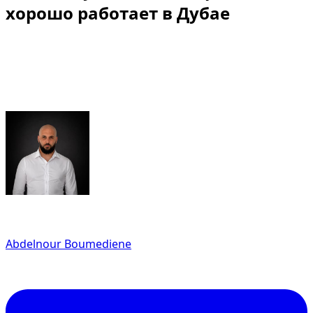
хорошо работает в Дубае
Дубай - город, где образ, контекст и время часто
имеют значение. Поэтому почасовая аренда может
быть логичнее бронирования на полный день, когда
использование премиальное, заметное и короткое.
Written By
Abdelnour Boumediene
CEO
dzdubai.com