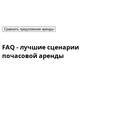
Получите мгновенные предложения от надежных
прокатчиков и забронируйте подходящий
автомобиль уже сегодня.
Сравнить предложения аренды
Advertisement
FAQ - лучшие сценарии
почасовой аренды
Подходит ли почасовая аренда только для
фотосессии?