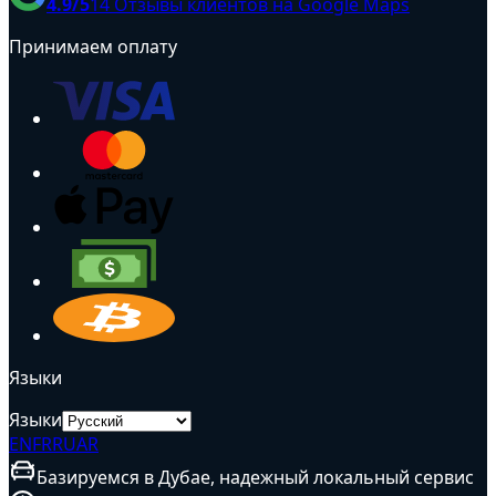
4.9
/5
14
Отзывы клиентов на Google Maps
Принимаем оплату
Языки
Языки
EN
FR
RU
AR
Базируемся в Дубае, надежный локальный сервис