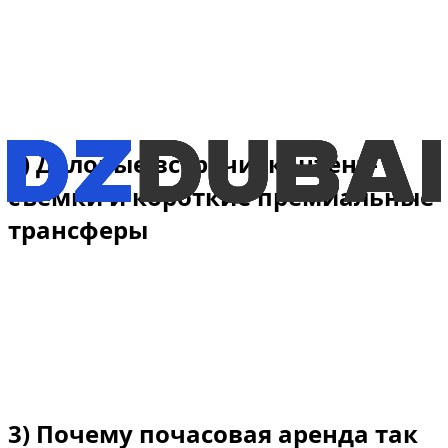
Для свадьбы, праздника, ужина или заметного
прибытия нескольких часов часто достаточно. В
таком контексте почасовая аренда позволяет
получить нужный автомобиль в нужный момент, не
блокируя его на целый день.
2) Деловые встречи, контент-
съемки и короткие премиальные
трансферы
Люксовый автомобиль может быть уместен для
важной встречи, визита клиента, подачи к отелю,
трансфера на мероприятие или короткого
творческого проекта. Цель не всегда в долгой
поездке, а в том, чтобы нужная машина была
доступна в определенное временное окно.
3) Почему почасовая аренда так