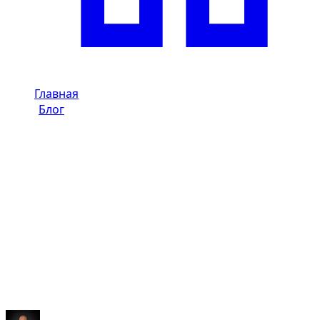
Главная
/
Блог
/
Лучшие случаи для почасовой аренды авто в
Дубае
Dzdubai Journal
Лучшие случаи для почасовой
аренды авто в Дубае
Узнайте, когда почасовая аренда авто в Дубае
наиболее уместна: события, встречи, съемки и
короткие премиальные трансферы.