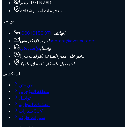
دعم FR / EN / AR
مدفوعات آمنة وشفافة
تواصل
الهاتف
+971 58 101 1086
contact@dzdubai.com
البريد الإلكتروني
واتساب
تواصل الآن
دعم على مدار الساعة (بتوقيت دبي)
التوصيل: المطار، الفندق، الفيلا
استكشف
من نحن
منطقة المؤجرين
تواصل
العلامات التجارية
سيارات SUV
سيارات خارقة