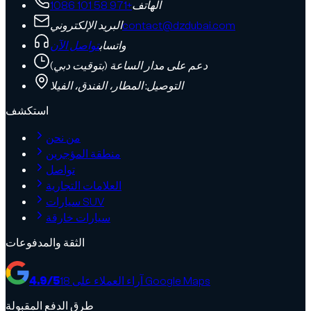
الهاتف
+971 58 101 1086
contact@dzdubai.com
البريد الإلكتروني
واتساب
تواصل الآن
دعم على مدار الساعة (بتوقيت دبي)
التوصيل: المطار، الفندق، الفيلا
استكشف
من نحن
منطقة المؤجرين
تواصل
العلامات التجارية
سيارات SUV
سيارات خارقة
الثقة والمدفوعات
آراء العملاء على Google Maps
18
/5
4.9
طرق الدفع المقبولة