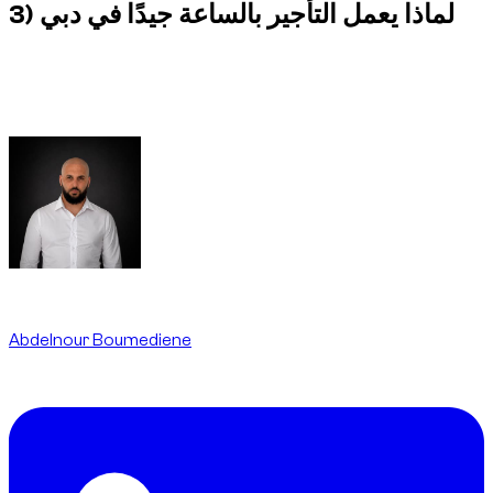
3) لماذا يعمل التأجير بالساعة جيدًا في دبي
دبي مدينة يكون فيها الانطباع والسياق والتوقيت مهمًا غالبًا. لذلك قد
يكون التأجير بالساعة أكثر اتساقًا من حجز يوم كامل عندما يكون
الاستخدام فاخرًا ومرئيًا وقصيرًا.
Written By
Abdelnour Boumediene
CEO
dzdubai.com