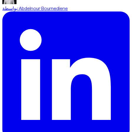
Abdelnour Boumediene
:
بواسطة