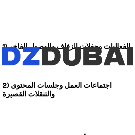
التأجير بالساعة مثالي عندما يكون التوقيت ضيقًا ومقصودًا.
يناسب خصوصًا الفعاليات ومواعيد العمل وجلسات التصوير.
يتجنب حجز سيارة فاخرة ليوم كامل عندما لا يكون ذلك
ضروريًا.
يناسب الطلب الواضح والمخطط له.
1) الفعاليات وحفلات الزفاف والوصول الفاخر
في حفل زفاف أو مناسبة أو عشاء أو وصول بارز، تكفي بضع ساعات
غالبًا. في هذا السياق، يتيح لك التأجير بالساعة الحصول على السيارة
المناسبة في اللحظة المناسبة دون حجزها ليوم كامل.
2) اجتماعات العمل وجلسات المحتوى
والتنقلات القصيرة
قد تكون السيارة الفاخرة منطقية لاجتماع مهم، أو زيارة عميل، أو
استقبال من فندق، أو تنقل إلى فعالية، أو إنتاج محتوى قصير. الهدف
ليس دائمًا القيادة لفترة طويلة، بل امتلاك السيارة المناسبة خلال
نافذة زمنية محددة.