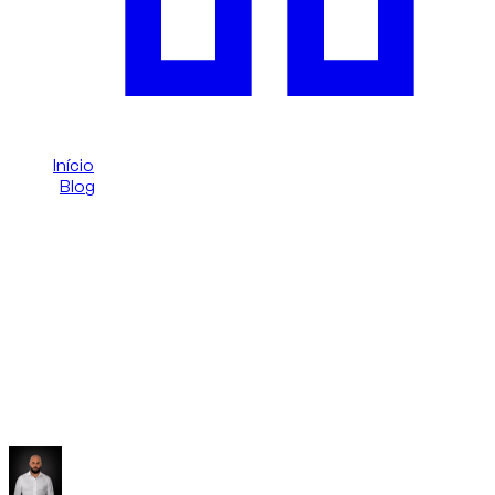
Início
/
Blog
/
Quando alugar carro por hora no Dubai
Dzdubai Journal
Quando alugar carro por hora no
Dubai
Descubra quando o aluguer por hora no Dubai faz mais
sentido: eventos, reuniões, sessões fotográficas e transfers
premium curtos.