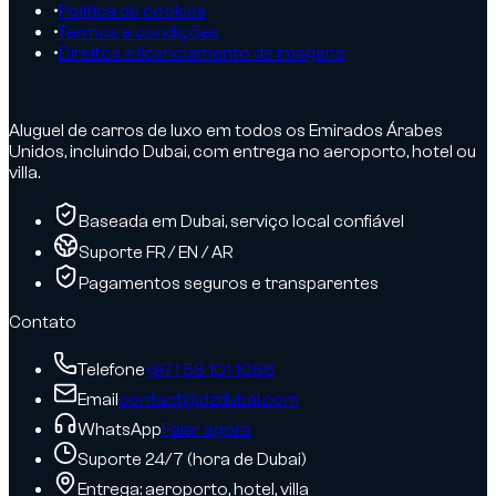
•
Política de cookies
•
Termos e condições
•
Direitos e licenciamento de imagens
Aluguel de carros de luxo em todos os Emirados Árabes
Unidos, incluindo Dubai, com entrega no aeroporto, hotel ou
villa.
Baseada em Dubai, serviço local confiável
Suporte FR / EN / AR
Pagamentos seguros e transparentes
Contato
Telefone
+971 58 101 1086
Email
contact@dzdubai.com
WhatsApp
Falar agora
Suporte 24/7 (hora de Dubai)
Entrega: aeroporto, hotel, villa