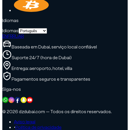
Idiomas
Idiomas
EN
FR
RU
AR
Baseada em Dubai, serviço local confiável
Suporte 24/7 (hora de Dubai)
Entrega: aeroporto, hotel, villa
Pagamentos seguros e transparentes
Siga-nos
© 2026 dzdubai.com — Todos os direitos reservados.
Aviso legal
•
Política de privacidade