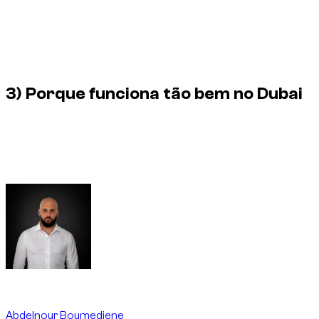
Um carro de luxo pode fazer todo o sentido para uma
reunião importante, uma visita a cliente, um pickup no hotel,
uma chegada a evento ou uma produção criativa curta. O
objetivo nem sempre é conduzir muito, mas sim ter o carro
certo durante uma janela de tempo definida.
3) Porque funciona tão bem no Dubai
Dubai é uma cidade onde imagem, contexto e timing contam
bastante. Por isso, o aluguer por hora pode ser mais
coerente do que uma reserva diária quando o uso é premium,
visível e curto.
Written By
Abdelnour Boumediene