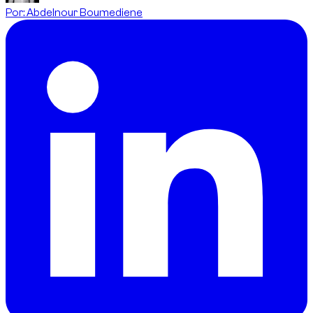
Por
:
Abdelnour Boumediene