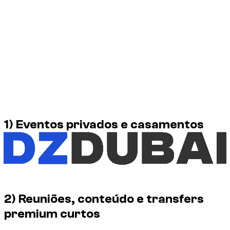
Em resumo
Pontos-chave
O aluguer por hora é ideal quando o timing é preciso.
Funciona particularmente bem para eventos, reuniões e
sessões fotográficas.
Evita imobilizar um veículo premium durante um dia inteiro
sem necessidade.
É mais adequado a um pedido claro e planeado.
1) Eventos privados e casamentos
Para um casamento, uma celebração, um jantar ou uma
chegada marcante, poucas horas costumam ser suficientes.
Neste contexto, o aluguer por hora permite ter o veículo
certo no momento certo sem o bloquear durante todo o dia.
2) Reuniões, conteúdo e transfers
premium curtos