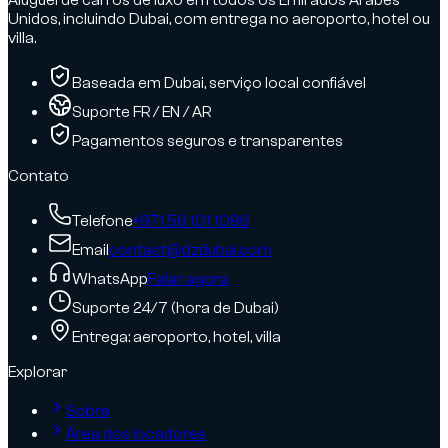
Unidos, incluindo Dubai, com entrega no aeroporto, hotel ou
villa.
Baseada em Dubai, serviço local confiável
Suporte FR / EN / AR
Pagamentos seguros e transparentes
Contato
Telefone
+971 58 101 1086
Email
contact@dzdubai.com
WhatsApp
Falar agora
Suporte 24/7 (hora de Dubai)
Entrega: aeroporto, hotel, villa
Explorar
Sobre
Área dos locadores