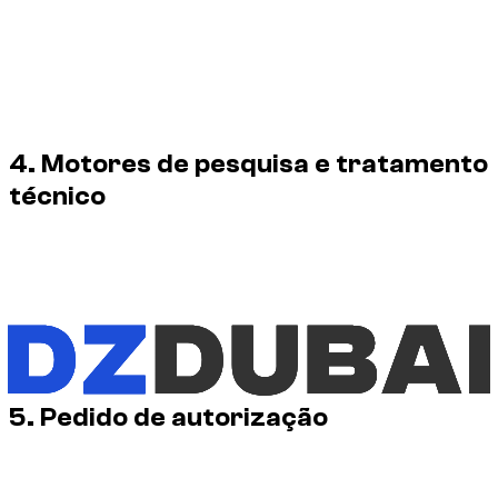
Utilização comercial, publicitária, editorial ou
promocional.
Alteração, remoção de créditos, revenda,
redistribuição ou inclusão num conjunto de dados.
Utilização para treino de inteligência artificial, avaliação
de modelos ou geração de conteúdo sintético.
4. Motores de pesquisa e tratamento
técnico
O rastreio, a indexação, o armazenamento em cache e a
criação de pré-visualizações por motores de pesquisa são
permitidos no âmbito dos seus serviços habituais e das
diretivas técnicas deste site.
Os metadados podem identificar o criador, o titular dos
direitos, o crédito e o URL desta declaração.
5. Pedido de autorização
Cada pedido é avaliado de acordo com a imagem e a
utilização prevista. Deve indicar o URL, a finalidade, os canais