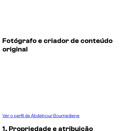
Última atualização
:
14 de junho de 2026
Salvo indicação de outro crédito ou licença, as imagens
originais criadas para este site não podem ser copiadas,
republicadas, alteradas, vendidas ou utilizadas
comercialmente sem autorização prévia por escrito.
Fotógrafo e criador de conteúdo
original
Abdelnour Boumediene é o fotógrafo e criador das imagens
originais expressamente creditadas em seu nome e
produzidas para dzdubai.com. O seu trabalho documenta
veículos, entregas e a atividade real da plataforma no Dubai.
Estas criações são publicadas e utilizadas por DZ Prestige
For Car Rental L.L.C S.O.C sob a marca dzdubai.com. Os
créditos e metadados associados identificam claramente o
criador e o titular dos direitos.
Ver o perfil de Abdelnour Boumediene
1. Propriedade e atribuição