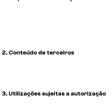
As fotografias originais e produções visuais pertencem ao
titular de direitos identificado ou são utilizadas com
autorização. As informações sobre criador, crédito e direitos
de autor também podem constar da marcação da página ou
dos metadados da imagem.
Um crédito visível ou incorporado não concede autorização
para reutilizar uma imagem.
2. Conteúdo de terceiros
Fabricantes de veículos, fornecedores, parceiros e outros
terceiros mantêm todos os direitos sobre as suas marcas e
conteúdos visuais. Quando for indicada uma fonte ou licença
de terceiros, os respetivos termos prevalecem para essa
imagem.
3. Utilizações sujeitas a autorização
Publicação noutro site, aplicação, marketplace ou rede
social.