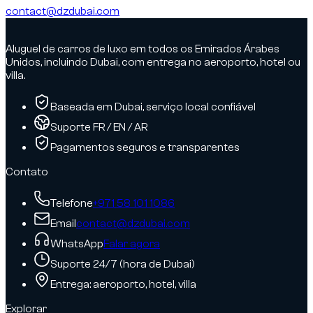
contact@dzdubai.com
Aluguel de carros de luxo em todos os Emirados Árabes
Unidos, incluindo Dubai, com entrega no aeroporto, hotel ou
villa.
Baseada em Dubai, serviço local confiável
Suporte FR / EN / AR
Pagamentos seguros e transparentes
Contato
Telefone
+971 58 101 1086
Email
contact@dzdubai.com
WhatsApp
Falar agora
Suporte 24/7 (hora de Dubai)
Entrega: aeroporto, hotel, villa
Explorar