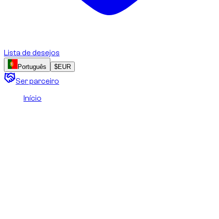
Lista de desejos
Português
$
EUR
Ser parceiro
Início
/
Direitos e licenciamento de imagens
Direitos e licenciamento de
imagens
Esta página explica a propriedade, a atribuição e as
condições de utilização de fotografias, ilustrações e outros
conteúdos visuais publicados neste site.