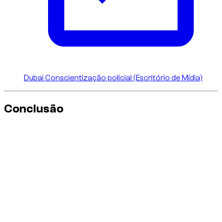
Dubai Conscientização policial (Escritório de Mídia)
Conclusão
A diferença entre
Audi RS
e
Audi S
é clara: S é mais versátil,
RS é mais extremo. Em ambos os casos, são motores
potentes. Em Dubai, onde a velocidade é muito controlada, a
escolha certa é aquela que você pode operar com uma
direção limpa, estável e compatível.