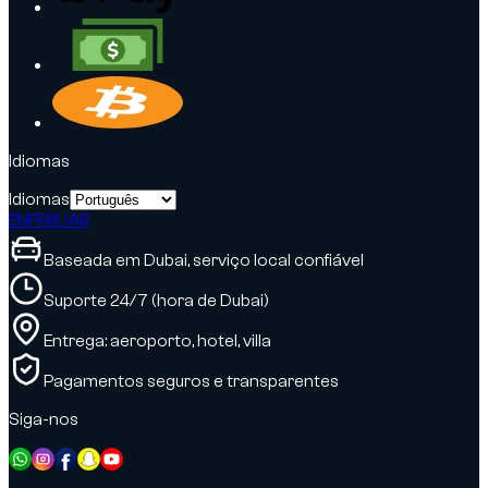
Idiomas
Idiomas
EN
FR
RU
AR
Baseada em Dubai, serviço local confiável
Suporte 24/7 (hora de Dubai)
Entrega: aeroporto, hotel, villa
Pagamentos seguros e transparentes
Siga-nos