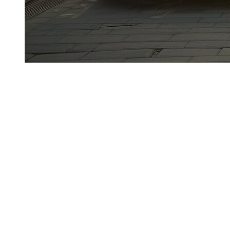
Em
Dzdubai
, muitas vezes surge uma pergunta:
qual é a
diferença entre Audi RS e Audi S
para alugar em Dubai?
Ambas são versões de desempenho, mas o seu
posicionamento, intensidade de condução e utilização ideal
não são idênticos.
Ponto essencial: estes são
motores potentes
. Em Dubai a
velocidade é fortemente controlada (radares, câmeras,
rastreamento digital). A decisão acertada depende,
portanto, tanto do seu estilo de condução como da ficha
técnica.
Em resumo
Pontos-chave