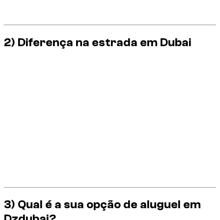
S: excelente compromisso conforto/desempenho.
RS: prioridade à sensação e desempenho.
2) Diferença na estrada em Dubai
Em Dubai, a estrada alterna entre tráfego urbano denso,
estradas principais de fluxo livre e áreas fortemente vigiadas.
Esta realidade promove uma condução limpa e antecipada,
especialmente com veículos potentes.
Na cidade, Audi S costuma ser mais fácil de dosar sem
problemas.
Audi RS exige disciplina mais rígida no acelerador e nas
distâncias.
Calor, poeira e certas marcações no solo exigem uma
margem de segurança real.
Condução agressiva = maior probabilidade de multas,
taxas e estresse.
3) Qual é a sua opção de aluguel em
Dzdubai?