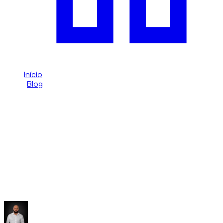
Início
/
Blog
/
Audi RS vs Audi S em Dubai: diferenças no aluguer
Dzdubai Journal
Audi RS vs Audi S em Dubai:
diferenças no aluguer
Guia Dzdubai claro sobre a diferença entre Audi RS e Audi S
em Dubai: motor, comportamento, uso da estrada e risco de
multas.