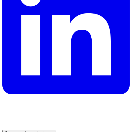
Precisa de um carro no Dubai?
Receba cotações instantâneas de locadoras fiáveis e
reserve hoje o veículo ideal.