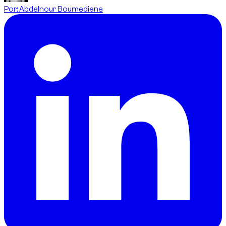
Por
:
Abdelnour Boumediene