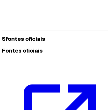
Como escolher rapidamente entre S e RS?
Sse sua prioridade for equilíbrio, escolha S. Sse sua prioridade
é intensidade e você mantém sua pilotagem limpa e
controlada, escolha RS.
Sfontes oficiais
Fontes oficiais
Para obter a informação mais atualizada sobre regras e
requisitos de condução, consulte estas fontes oficiais: