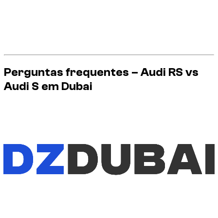
velocidade inadequada, mudanças bruscas de faixa.
Consequência do aluguer: multas, possíveis custos
adicionais, perturbação da estadia.
Reflex Dzdubai: condução clara e previsível, em
conformidade com o código local.
Perguntas frequentes – Audi RS vs
Audi S em Dubai
Audi RS é sempre melhor que Audi S?
Não necessariamente. RS é mais radical, mas S pode ser
mais adequado para aluguel diário em Dubai.
Podemos nos beneficiar de um RS sem correr
riscos desnecessários?
Sim, com uma condução disciplinada: aceleração gradual,
margens de segurança e cumprimento rigoroso das regras
locais.