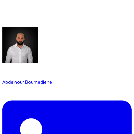
imobilização (launch control), podendo resultar em multas,
black points e apreensão do veículo. Estes usos não são
permitidos pelas condições de aluguer nem cobertos pelo
seguro.
Written By
Abdelnour Boumediene
CEO
dzdubai.com