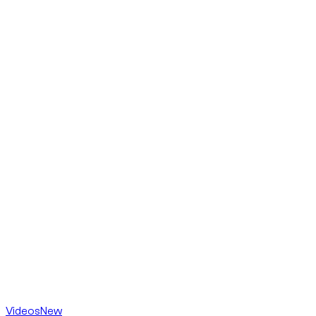
Videos
New