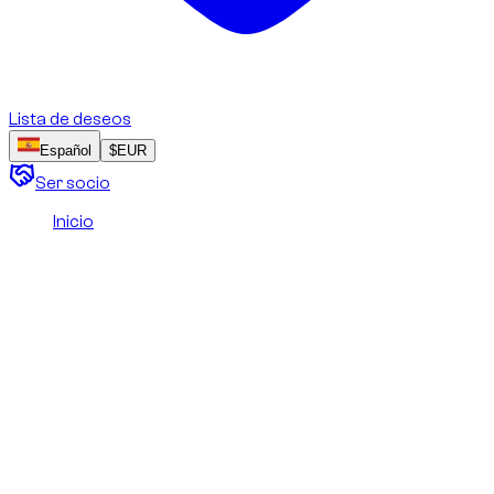
Lista de deseos
Español
$
EUR
Ser socio
Inicio
/
Derechos y licencias de imágenes
Derechos y licencias de
imágenes
Esta página explica la propiedad, la atribución y las
condiciones de uso de las fotografías, ilustraciones y demás
contenidos visuales publicados en este sitio.