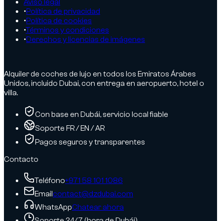
Aviso legal
•
Política de privacidad
•
Política de cookies
•
Términos y condiciones
•
Derechos y licencias de imágenes
Alquiler de coches de lujo en todos los Emiratos Árabes
Unidos, incluido Dubai, con entrega en aeropuerto, hotel o
villa.
Con base en Dubái, servicio local fiable
Soporte FR / EN / AR
Pagos seguros y transparentes
Contacto
Teléfono
+971 58 101 1086
Email
contact@dzdubai.com
WhatsApp
Chatear ahora
Soporte 24/7 (hora de Dubái)