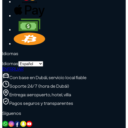
Idiomas
Idiomas
EN
FR
RU
AR
Con base en Dubái, servicio local fiable
Soporte 24/7 (hora de Dubái)
Entrega: aeropuerto, hotel, villa
Pagos seguros y transparentes
Síguenos