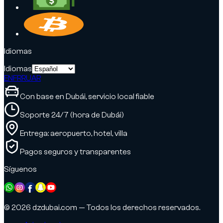
Idiomas
Idiomas
EN
FR
RU
AR
Con base en Dubái, servicio local fiable
Soporte 24/7 (hora de Dubái)
Entrega: aeropuerto, hotel, villa
Pagos seguros y transparentes
Síguenos
© 2026 dzdubai.com — Todos los derechos reservados.