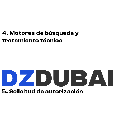
Uso comercial, publicitario, editorial o promocional.
Modificación, eliminación de créditos, reventa,
redistribución o inclusión en un conjunto de datos.
Uso para entrenar inteligencia artificial, evaluar
modelos o generar contenido sintético.
4. Motores de búsqueda y
tratamiento técnico
Se permiten el rastreo, la indexación, el almacenamiento en
caché y la creación de vistas previas por motores de
búsqueda dentro de sus servicios habituales y conforme a las
directivas técnicas de este sitio.
Los metadatos pueden identificar al creador, al titular de los
derechos, el crédito y la URL de esta declaración.
5. Solicitud de autorización
Cada solicitud se evalúa según la imagen y el uso previsto.
Debe indicar la URL de la imagen, el uso, los canales de
publicación, la duración, el territorio y si el uso es comercial.