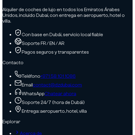
Alquiler de coches de lujo en todos los Emiratos Árabes
Unidos, incluido Dubai, con entrega en aeropuerto, hotel o
villa.
Con base en Dubái, servicio local fiable
Soporte FR / EN / AR
Pagos seguros y transparentes
Contacto
Teléfono
+971 58 101 1086
Email
contact@dzdubai.com
WhatsApp
Chatear ahora
Soporte 24/7 (hora de Dubái)
Entrega: aeropuerto, hotel, villa
Explorar
Acerca de