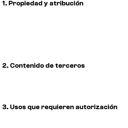
1. Propiedad y atribución
Las fotografías originales y producciones visuales
pertenecen al titular de derechos identificado o se utilizan
con autorización. La información sobre el creador, el crédito
y los derechos de autor también puede figurar en el marcado
de la página o en los metadatos de la imagen.
La presencia de un crédito visible o integrado no concede
permiso para reutilizar una imagen.
2. Contenido de terceros
Los fabricantes de vehículos, proveedores, socios y demás
terceros conservan todos los derechos sobre sus marcas y
contenidos visuales. Cuando se indique una fuente o licencia
de terceros, sus condiciones prevalecen para esa imagen.
3. Usos que requieren autorización
Publicación en otro sitio web, aplicación, plataforma de
compraventa o red social.