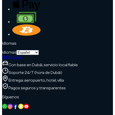
Idiomas
Idiomas
EN
FR
RU
AR
Con base en Dubái, servicio local fiable
Soporte 24/7 (hora de Dubái)
Entrega: aeropuerto, hotel, villa
Pagos seguros y transparentes
Síguenos