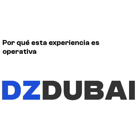
Pruebas externas y menciones en medios
Perfil del fundador y responsabilidad editorial de las guías
Dzdubai sobre alquiler de coches en Dubái.
Por qué esta experiencia es
operativa
Fundador de Dzdubai, una plataforma centrada en el alquiler
de coches en Dubái y los Emiratos Árabes Unidos. Su función
abarca catálogo, precios, socios, condiciones de alquiler,
seguimiento del cliente y calidad de las guías publicadas en
Dzdubai.
Perfil del fundador y responsabilidad editorial de las guías
Dzdubai sobre alquiler de coches en Dubái.
Fundador de Dzdubai
Perfil del fundador y responsabilidad editorial de las guías
Dzdubai sobre alquiler de coches en Dubái.