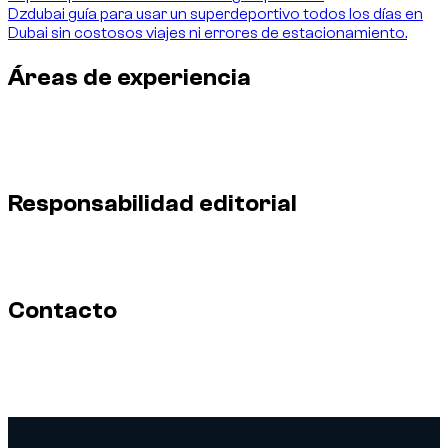
Dzdubai guía para usar un superdeportivo todos los días en
Dubai sin costosos viajes ni errores de estacionamiento.
Áreas de experiencia
Fundador de Dzdubai
Alquiler de coches en Dubái y EAU
Por
qué creé Dzdubai
Mi experiencia de campo
Método editorial
de Dzdubai
Pruebas externas y menciones en medios
Responsabilidad editorial
Perfil del fundador y responsabilidad editorial de las guías
Dzdubai sobre alquiler de coches en Dubái.
Contacto
Perfil de Abdelnour Boumediene, CEO y fundador de Dzdubai,
responsable editorial de guías prácticas sobre alquiler de
coches en Dubái.