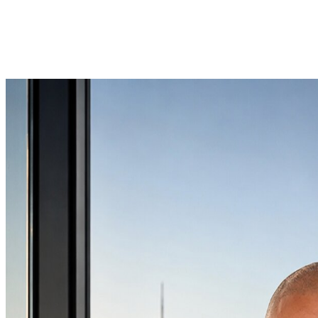
4
Pruebas externas y menciones en medios
UAE
Alquiler de coches en Dubái y EAU
3
Última actualización