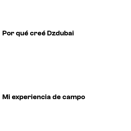
Mercado seguido
Alquiler de coches en Dubái y EAU
Última actualización
10 de mayo de 2026
Por qué creé Dzdubai
Fundador de Dzdubai, una plataforma centrada en el alquiler
de coches en Dubái y los Emiratos Árabes Unidos. Su función
abarca catálogo, precios, socios, condiciones de alquiler,
seguimiento del cliente y calidad de las guías publicadas en
Dzdubai.
Perfil del fundador y responsabilidad editorial de las guías
Dzdubai sobre alquiler de coches en Dubái.
Mi experiencia de campo
Perfil del fundador y responsabilidad editorial de las guías
Dzdubai sobre alquiler de coches en Dubái.
Fundador de Dzdubai