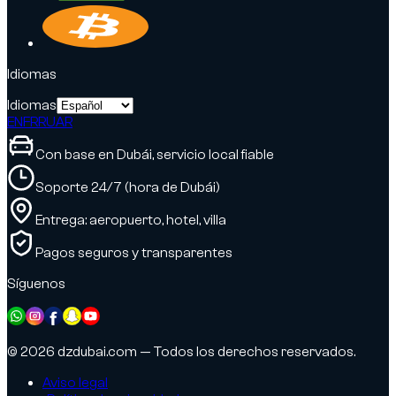
Idiomas
Idiomas
EN
FR
RU
AR
Con base en Dubái, servicio local fiable
Soporte 24/7 (hora de Dubái)
Entrega: aeropuerto, hotel, villa
Pagos seguros y transparentes
Síguenos
© 2026 dzdubai.com — Todos los derechos reservados.
Aviso legal