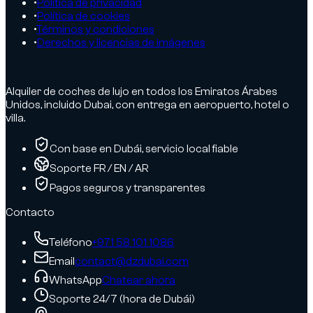
•
Política de privacidad
•
Política de cookies
•
Términos y condiciones
•
Derechos y licencias de imágenes
Alquiler de coches de lujo en todos los Emiratos Árabes
Unidos, incluido Dubai, con entrega en aeropuerto, hotel o
villa.
Con base en Dubái, servicio local fiable
Soporte FR / EN / AR
Pagos seguros y transparentes
Contacto
Teléfono
+971 58 101 1086
Email
contact@dzdubai.com
WhatsApp
Chatear ahora
Soporte 24/7 (hora de Dubái)