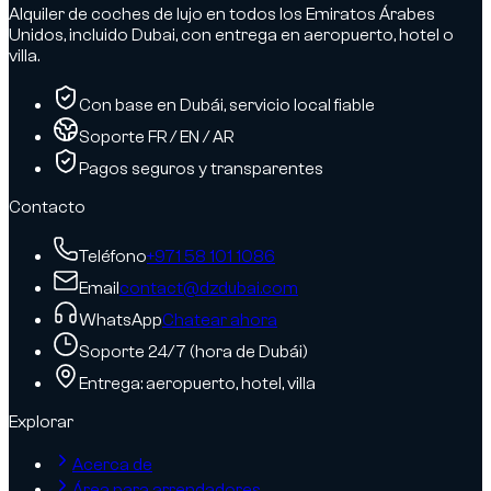
Alquiler de coches de lujo en todos los Emiratos Árabes
Unidos, incluido Dubai, con entrega en aeropuerto, hotel o
villa.
Con base en Dubái, servicio local fiable
Soporte FR / EN / AR
Pagos seguros y transparentes
Contacto
Teléfono
+971 58 101 1086
Email
contact@dzdubai.com
WhatsApp
Chatear ahora
Soporte 24/7 (hora de Dubái)
Entrega: aeropuerto, hotel, villa
Explorar
Acerca de
Área para arrendadores