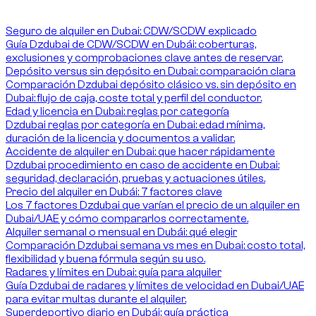
Dzdubai sobre alquiler de coches en Dubái.
Seguro de alquiler en Dubai: CDW/SCDW explicado
Guía Dzdubai de CDW/SCDW en Dubái: coberturas,
exclusiones y comprobaciones clave antes de reservar.
Depósito versus sin depósito en Dubai: comparación clara
Comparación Dzdubai depósito clásico vs. sin depósito en
Dubai: flujo de caja, coste total y perfil del conductor.
Edad y licencia en Dubai: reglas por categoría
Dzdubai reglas por categoría en Dubai: edad mínima,
duración de la licencia y documentos a validar.
Accidente de alquiler en Dubai: que hacer rápidamente
Dzdubai procedimiento en caso de accidente en Dubai:
seguridad, declaración, pruebas y actuaciones útiles.
Precio del alquiler en Dubái: 7 factores clave
Los 7 factores Dzdubai que varían el precio de un alquiler en
Dubai/UAE y cómo compararlos correctamente.
Alquiler semanal o mensual en Dubái: qué elegir
Comparación Dzdubai semana vs mes en Dubai: costo total,
flexibilidad y buena fórmula según su uso.
Radares y límites en Dubai: guía para alquiler
Guía Dzdubai de radares y límites de velocidad en Dubai/UAE
para evitar multas durante el alquiler.
Superdeportivo diario en Dubái: guía práctica