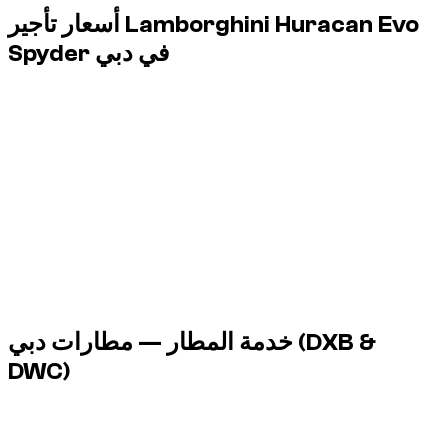
أسعار تأجير Lamborghini Huracan Evo
Spyder في دبي
1 Lamborghini Huracan Evo Spyder available for hourly rental
in دبي, from $ ٦٥/hour up to $ ٦٥/hour.
Vehicle
Hourly
6 hours
8 hours
Lamborghini Huracan, 2024
$ ٦٥
$ ٣٩٢
$ ٥٢٣
1 Lamborghini Huracan Evo Spyder available for hourly rental
in دبي, from $ ٦٥/hour up to $ ٦٥/hour.
(DXB &
خدمة المطار — مطارات دبي
DWC)
تنظم Dzdubai تسليم السيارة في المطار فور خروجك من الطائرة،
دون المرور على المكتب.