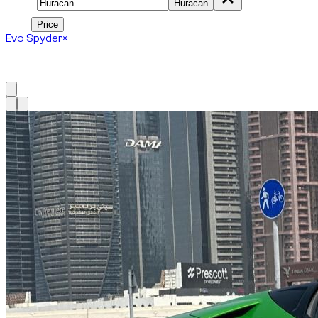
Model
Huracan
Price
Price
Evo Spyder
×
1
à
1
sur
1
véhicule