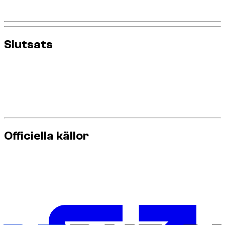
Hyrbolaget kan inte annullera böter.
Slutsats
Dubais trafiksystem är strikt men förutsägbart. Förstår du
debiteringen finns inga överraskningar.
Kom ihåg: böter är
digitala
,
fordons‑bundna
och
debiteras i efterhand
.
Officiella källor
För den mest uppdaterade informationen om körregler och
krav, använd dessa officiella källor: