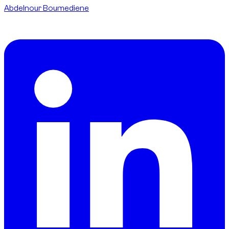
Abdelnour Boumediene
CEO
dzdubai.com