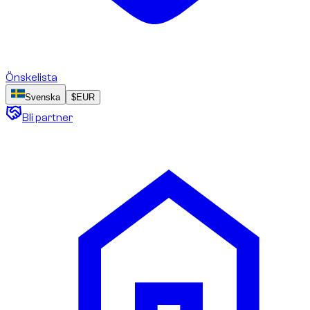
Önskelista
Svenska
$
EUR
Bli partner