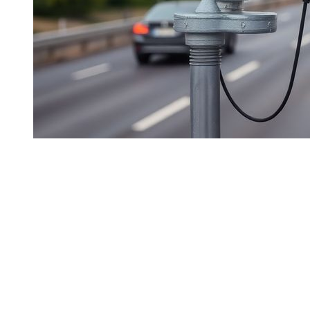
Dubai är lätt att köra i, men böter kan överraska turister.
Systemet är tydligt, digitalt och till stor del automatiskt.
Förstår du hur böter utfärdas och debiteras undviker du
stress.
Den här guiden är enkel:
vad en böter är
,
hur du debiteras
och
vad du gör om du får en
.
Kort sammanfattning
Viktiga punkter