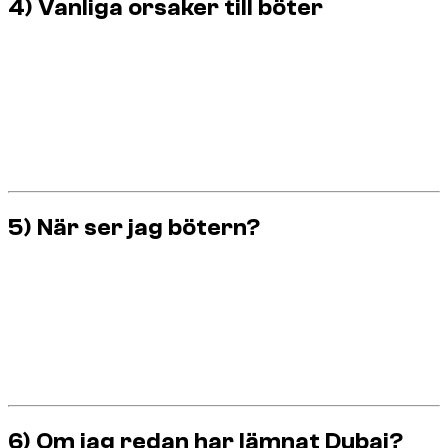
4) Vanliga orsaker till böter
Du behöver inte kunna allt. Undvik de vanligaste:
Fortkörning
.
Rödljus
och farliga filbyten.
Användning av
mobil
utan hands‑free.
Parkering i
förbjudna zoner
.
Körning i
vägrenen
.
5) När ser jag bötern?
De flesta böter dyker upp
senare
. För hyrbilar innebär det:
Du kan debiteras
efter återlämning
.
Vissa böter tar
dagar eller veckor
att registreras.
Hyrbolaget debiterar när bötern är officiell.
Den här fördröjningen är normal.
6) Om jag redan har lämnat Dubai?