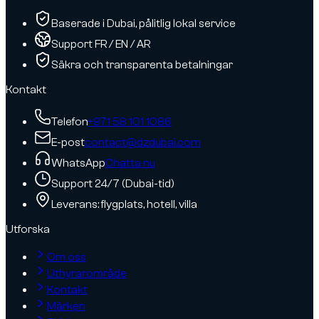
Baserade i Dubai, pålitlig lokal service
Support FR / EN / AR
Säkra och transparenta betalningar
Kontakt
Telefon
+971 58 101 1086
E-post
contact@dzdubai.com
WhatsApp
Chatta nu
Support 24/7 (Dubai-tid)
Leverans: flygplats, hotell, villa
Utforska
Om oss
Uthyrarområde
Kontakt
Märken