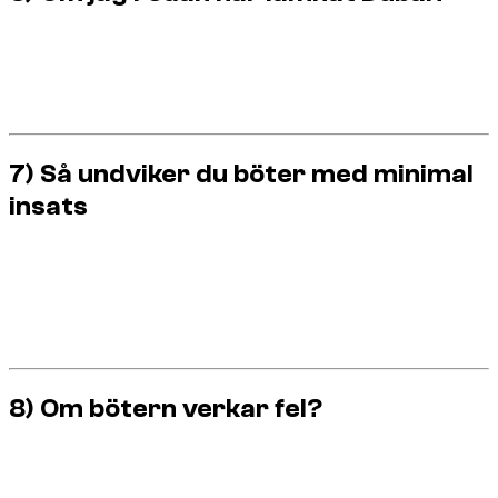
Det ändrar inget. Hyrbolaget kan fortfarande debitera bötern
när den registreras.
Även med
no‑deposit
är böter fortfarande ditt ansvar.
7) Så undviker du böter med minimal
insats
Använd
Google Maps eller Waze
.
Håll avstånd och undvik hårda filbyten.
Respektera
hastighetsgränser
.
Betala parkering där det krävs.
Vid tvekan – välj det säkra alternativet.
8) Om bötern verkar fel?
Be hyrbolaget om
referens
och
officiell registrering
.
Vill du bestrida, måste det göras via myndigheterna.