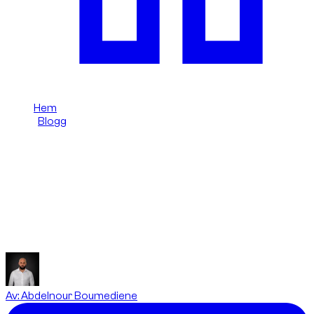
Hem
/
Blogg
/
Trafikböter i Dubai: tydlig guide
Dzdubai Journal
Trafikböter i Dubai: tydlig guide
Enkel guide om böter i Dubai: hur de uppstår, hur hyrbolag tar
betalt och hur du undviker dem.
Av
:
Abdelnour Boumediene