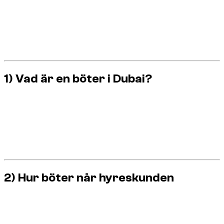
Böter registreras
digitalt
(kameror, polis, parkering).
Hyrbilar får böter på fordonet, och
kunden debiteras
senare.
Du betalar oftast
inte
på plats.
Belopp och regler kan ändras – kontrollera
officiella källor
.
Försiktig körning gör att de flesta böter kan undvikas.
1) Vad är en böter i Dubai?
En böter är en straffavgift för regelbrott. I Dubai registreras
många överträdelser av
radar
,
rödljuskameror
eller
parkeringssystem
. Polisen kan också utfärda böter.
Viktigt för turister: böter kopplas till
bilen
, inte personen.
Därför går den först till hyrbolaget.
2) Hur böter når hyreskunden
Fordonet är registrerat på hyrbolaget. Vid en överträdelse
skickas bötern till företaget.