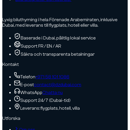
Lyxig biluthyrning i hela Förenade Arabemiraten, inklusive
Dubai, med leverans till flygplats, hotell eller villa.
Baserade i Dubai, pålitlig lokal service
Support FR / EN / AR
Säkra och transparenta betalningar
Kontakt
Telefon
+971 58 101 1086
E-post
contact@dzdubai.com
WhatsApp
Chatta nu
Support 24/7 (Dubai-tid)
Leverans: flygplats, hotell, villa
Utforska
Om oss