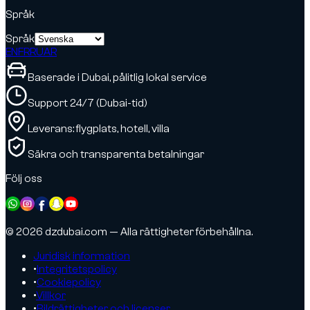
Språk
Språk
EN
FR
RU
AR
Baserade i Dubai, pålitlig lokal service
Support 24/7 (Dubai-tid)
Leverans: flygplats, hotell, villa
Säkra och transparenta betalningar
Följ oss
© 2026 dzdubai.com — Alla rättigheter förbehållna.
Juridisk information
•
Integritetspolicy
•
Cookiepolicy
•
Villkor
•
Bildrättigheter och licenser