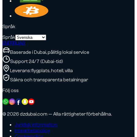
Språk
Språk
EN
FR
RU
AR
Baserade i Dubai, pålitlig lokal service
Support 24/7 (Dubai-tid)
Leverans: flygplats, hotell, villa
Säkra och transparenta betalningar
Följ oss
© 2026 dzdubai.com — Alla rättigheter förbehållna.
Juridisk information
Integritetspolicy
Cookiepolicy