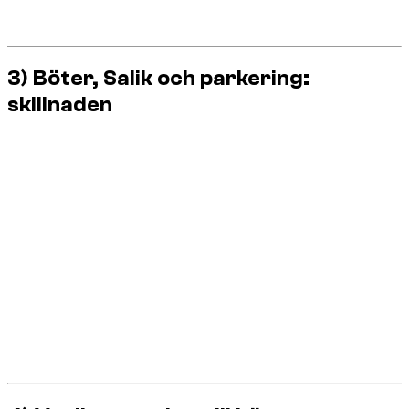
Företaget identifierar kunden och debiterar beloppet
efter
hyran
. Det är normalt i Dubai.
3) Böter, Salik och parkering:
skillnaden
Turister blandar ofta ihop dessa kostnader:
Hur det
Typ
Vad det är
debiteras
Straff för regelbrott
Går till bilen och
Trafikböter
(hastighet, rödljus,
debiteras senare
parkering, etc.)
Debiteras efter
Automatisk tull på
hyran baserat på
Salik‑tull
vissa vägar
passager
Betalas av föraren
Betald parkering i
Parkeringsavgift
eller debiteras om
zoner
obetald