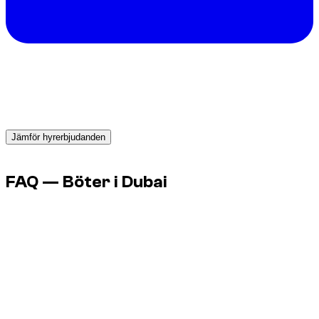
Behöver du en bil i Dubai?
Få direkta offerter från pålitliga uthyrare och boka rätt bil
redan idag.
Jämför hyrerbjudanden
Advertisement
FAQ — Böter i Dubai
Betalar jag på plats?