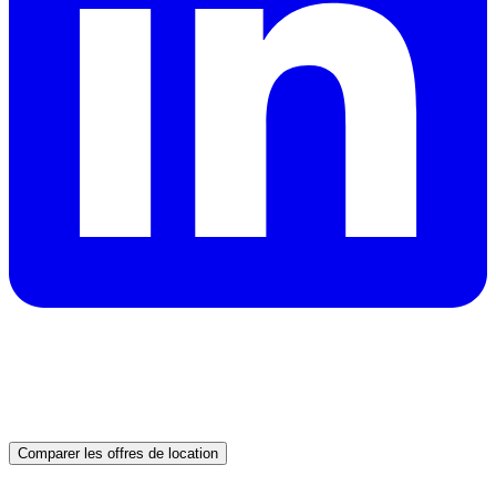
Besoin d’une voiture à Dubaï ?
Obtenez des devis instantanés de loueurs fiables et réservez
le véhicule idéal dès aujourd’hui.
Comparer les offres de location
Advertisement