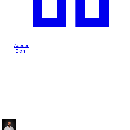
Accueil
/
Blog
/
Amendes à Dubaï : guide clair pour touristes
Dzdubai Journal
Amendes à Dubaï : guide clair pour
touristes
Guide simple sur les amendes à Dubaï : comment elles
arrivent, comment la location les facture et comment les
éviter.