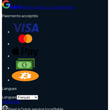
4.9
/5
18
Avis clients sur Google Maps
Paiements acceptés
Langues
Langues
EN
FR
RU
AR
Basé à Dubaï, service local fiable