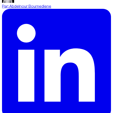
Par
:
Abdelnour Boumediene