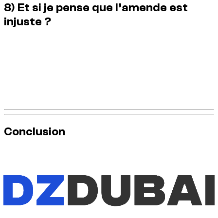
8) Et si je pense que l’amende est
injuste ?
Les contestations sont rares pour les touristes, mais vous
pouvez demander au loueur les détails. Il peut fournir la
référence de l’amende
et l’
enregistrement officiel
.
Si vous estimez que l’amende est incorrecte, suivez la
procédure officielle auprès des autorités. Le loueur ne peut
pas annuler une amende à votre place.
Conclusion
Le système routier de Dubaï est strict mais prévisible. Si vous
conduisez prudemment et comprenez la facturation, il n’y a
pas de surprise.
À retenir : amendes
numériques
,
liées au véhicule
et
facturées
après la location
. Conduisez calmement et vous
n’en verrez probablement jamais.