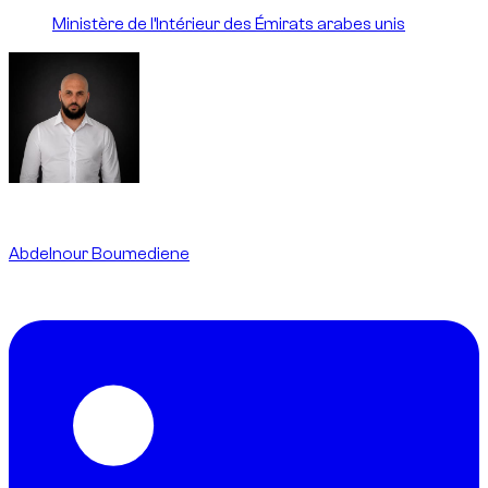
Ministère de l’Intérieur des Émirats arabes unis
Written By
Abdelnour Boumediene
CEO
dzdubai.com