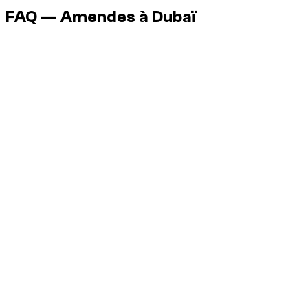
FAQ — Amendes à Dubaï
Dois-je payer sur place ?