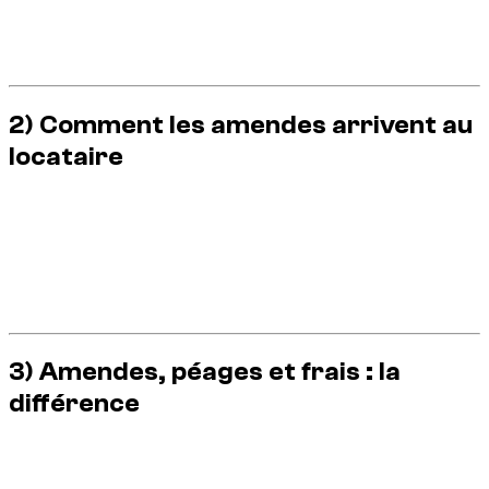
Le point clé pour les touristes : l’amende est d’abord liée à la
voiture
, pas à la personne. C’est pourquoi le loueur la reçoit
en premier.
2) Comment les amendes arrivent au
locataire
Quand vous louez une voiture, le véhicule est immatriculé au
nom de la société de location. Si une infraction survient, le
système associe l’amende à la plaque et l’envoie au loueur.
Le loueur identifie ensuite le conducteur et facture le montant
après le séjour
. C’est normal et standard à Dubaï.
3) Amendes, péages et frais : la
différence
Les touristes confondent souvent amendes et autres frais.
Ce n’est pas la même chose :