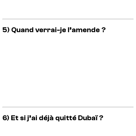
Conduite sur la
bande d’arrêt d’urgence
ou non-
respect des voies.
5) Quand verrai-je l’amende ?
La plupart des amendes apparaissent
après
l’infraction, pas
immédiatement. Pour une location, cela signifie :
Vous pouvez être facturé
après avoir rendu la
voiture
.
Certaines amendes prennent
des jours ou des
semaines
pour apparaître.
Le loueur facture dès que l’amende est officielle.
Ce délai est normal. Cela ne signifie pas que le loueur invente
des frais.
6) Et si j’ai déjà quitté Dubaï ?
Rien ne change. Le loueur peut toujours facturer votre carte