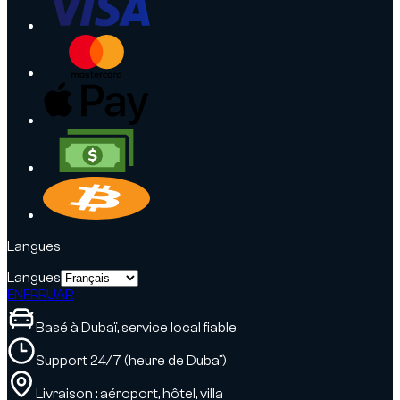
Langues
Langues
EN
FR
RU
AR
Basé à Dubaï, service local fiable
Support 24/7 (heure de Dubaï)
Livraison : aéroport, hôtel, villa