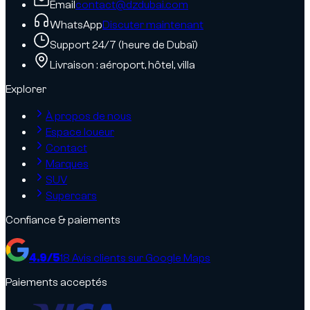
Email
contact@dzdubai.com
WhatsApp
Discuter maintenant
Support 24/7 (heure de Dubaï)
Livraison : aéroport, hôtel, villa
Explorer
À propos de nous
Espace loueur
Contact
Marques
SUV
Supercars
Confiance & paiements
4.9
/5
18
Avis clients sur Google Maps
Paiements acceptés