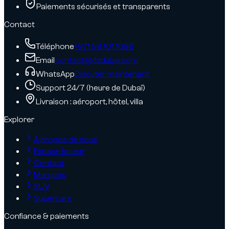
Paiements sécurisés et transparents
Contact
Téléphone
+971 58 101 1086
Email
contact@dzdubai.com
WhatsApp
Discuter maintenant
Support 24/7 (heure de Dubaï)
Livraison : aéroport, hôtel, villa
Explorer
À propos de nous
Espace loueur
Contact
Marques
SUV
Supercars
Confiance & paiements