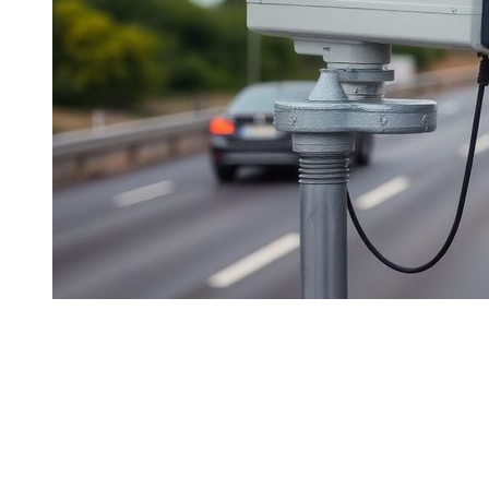
Dubaï est facile à conduire, mais les amendes peuvent
surprendre les touristes qui ne connaissent pas les règles
locales. Bonne nouvelle : le système est clair, numérique et
surtout automatique. Si vous comprenez comment les
amendes sont émises et facturées, vous éviterez le stress.
Ce guide va droit au but :
ce qu’est une amende
,
comment
vous êtes facturé
et
que faire si vous en recevez une
.