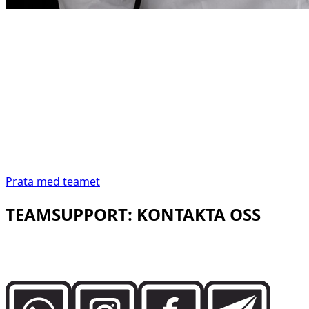
Grundarens kommentar
“
I Dubai ska biluthyrning
vara lika precis som
destinationen kräver.
I Dubai ska biluthyrning
vara lika precis som destinationen kräver.
”
Abdelnour Boumediene
Abdelnour Boumediene, CEO
Dzdubai
CEO, Dzdubai
Prata med teamet
TEAMSUPPORT: KONTAKTA OSS
Prata direkt med Dzdubai-teamet om tillgänglighet,
bokningsdetaljer och leveranssupport i Dubai.