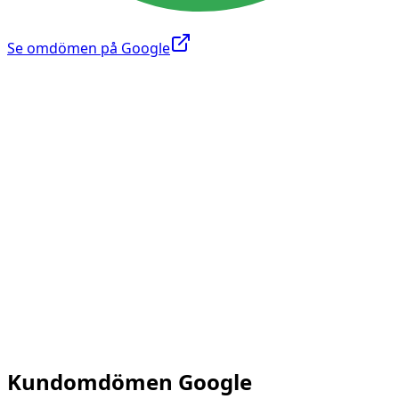
Se omdömen på Google
Upptäck omdömena som dzdubai.coms kunder har
lämnat på Google och deras upplevelse av plattformen.
Kundomdömen Google