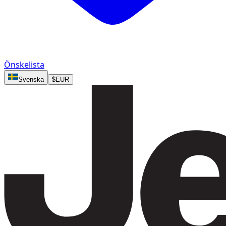
Önskelista
Svenska
$
EUR