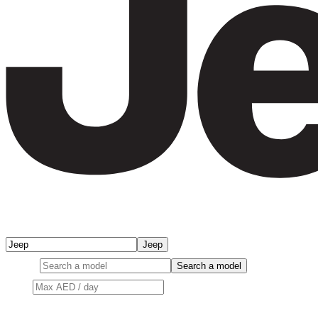
Jeep
Model
Search a model
Price