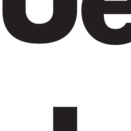
Hyra en Jeep i Abu Dhabi
Jeep rentals in Abu Dhabi include Wrangler, Grand
Cherokee, Wagoneer, and Grand Wagoneer and more.
Brand