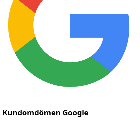
Verified reviews
Kundomdömen Google
Upptäck omdömena som
dzdubai.com
s kunder har
lämnat på Google och deras upplevelse av plattformen.