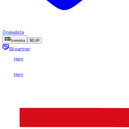
Önskelista
Svenska
$
EUR
Bli partner
Hem
/
BYD
Hem
/
BYD