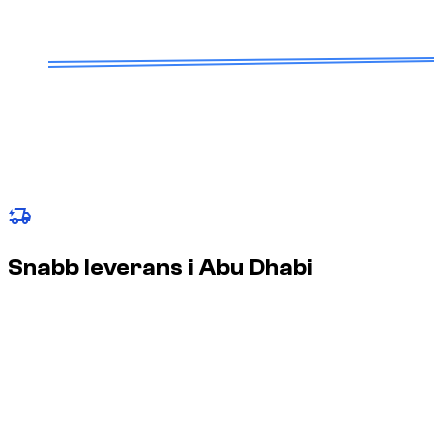
3
Garanterad leverans och betalning senare
Fordonet levereras till flygplats, hotell eller din adress.
Betalning sker endast vid leverans, enligt bekräftade
villkor.
Villkor, tillval (t.ex. Cardoo om tillämpligt) och nödvändiga
dokument kommuniceras alltid i förväg. Inga dolda avgifter.
Snabb leverans i Abu Dhabi
Anpassat för resor i Abu Dhabi, med överlämning kring Yas
Island, Saadiyat Island, Al Reem Island och AUH när bil och rutt
har bekräftats.