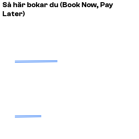
Så här bokar du (Book Now, Pay
Later)
Boka nu, betala senare: snabb bekräftelse, betalning vid
leverans enligt villkoren.
1
Välj ditt fordon
Välj bilen, datumen och leveransplatsen. Alla visade
priser är verkliga, transparenta och bekräftas före
validering.
2
Snabb bekräftelse utan omedelbar
betalning
Vårt team bekräftar tillgänglighet, slutpris och villkor. Din
bokning bekräftas utan full betalning i detta skede.