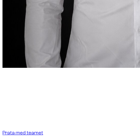
Grundarens kommentar
“
I Dubai ska biluthyrning
vara lika precis som
destinationen kräver.
I Dubai ska biluthyrning vara
lika precis som destinationen kräver.
”
Abdelnour Boumediene
Abdelnour Boumediene, CEO Dzdubai
CEO, Dzdubai
Prata med teamet