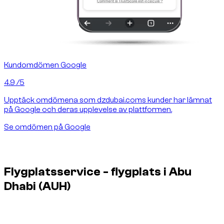
Kundomdömen Google
4.9
/5
Upptäck omdömena som dzdubai.coms kunder har lämnat
på Google och deras upplevelse av plattformen.
Se omdömen på Google
Flygplatsservice - flygplats i Abu
Dhabi
(AUH)
Dzdubai ordnar överlämning av bilen på flygplatsen i Abu
Dhabi vid ankomst och avresa, utan kontorsbesök.