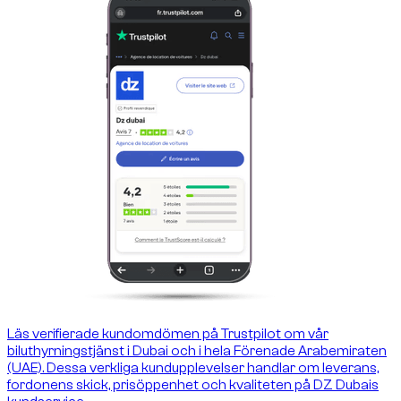
Läs verifierade kundomdömen på Trustpilot om vår
biluthyrningstjänst i Dubai och i hela Förenade Arabemiraten
(UAE). Dessa verkliga kundupplevelser handlar om leverans,
fordonens skick, prisöppenhet och kvaliteten på DZ Dubais