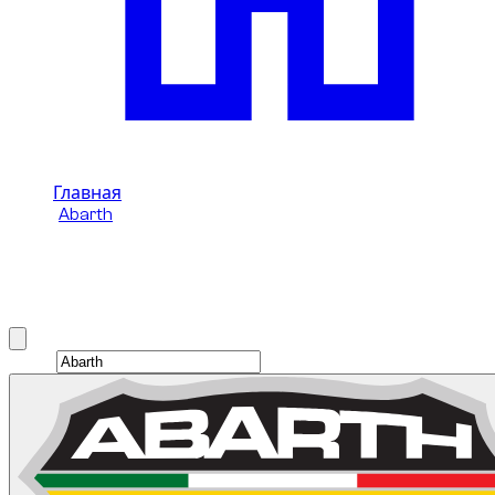
Главная
/
Abarth
/
Abarth 695
Аренда Abarth 695 в Дубай
Brand