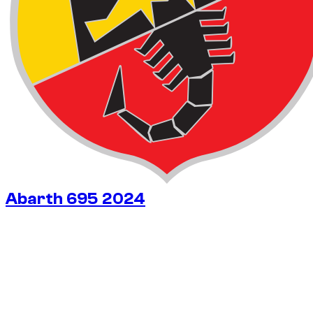
Abarth 695 2024
€
47
/ день
Без депозита
Без депозита
АРЕНДА НА НЕДЕЛЮ
-24%