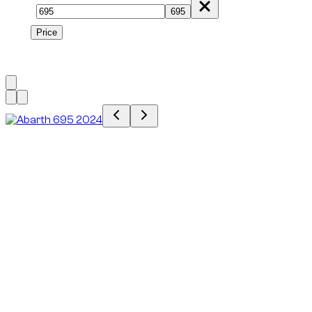
Model
695
Price
Price
1
à
1
sur
1
véhicule