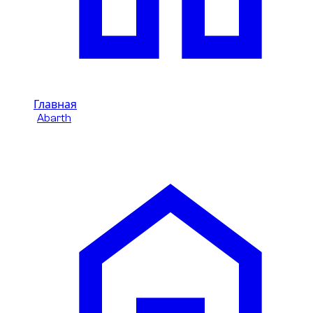
Главная
/
Abarth
/
Abarth 695