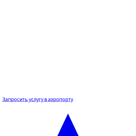
DXB
Dubai International Airport
DWC
Al Maktoum Airport
Терминалы:
выдача возможна в терминалах 1, 2 и 3 DXB,
а также в DWC.
Встреча:
передача автомобиля у выхода, с табличкой
для опознания.
Задержка:
рейс отслеживается; ожидание включено
при изменении.
Сборы:
без дополнительных расходов для клиента,
парковка включена.
Идеально для международных прилётов и вылетов.
Запросить услугу в аэропорту