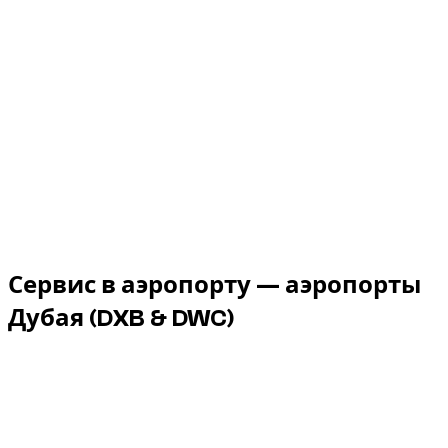
1 Abarth 695 доступны в Дубае, от € 47/день до € 47/
день.
Vehicle
Daily
Weekly
Monthly
Abarth 695, 2024
€ 47
€ 250
€ 825
1 Abarth 695 доступны в Дубае, от € 47/день до € 47/
день.
Сервис в аэропорту — аэропорты
Дубая
(DXB & DWC)
Dzdubai организует выдачу автомобиля в аэропорту
сразу после выхода из самолёта, без посещения офиса.
Сервис 24/7, включая ночные рейсы.