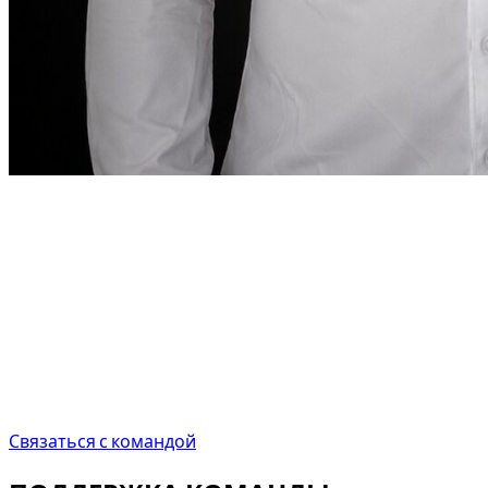
Слово основателя
“
В Дубае аренда автомобиля
должна быть
такой же точной, как требует город.
В Дубае
аренда автомобиля должна быть такой же
точной, как того требует сам город.
”
Abdelnour Boumediene
Abdelnour Boumediene, CEO Dzdubai
CEO, Dzdubai
Связаться с командой