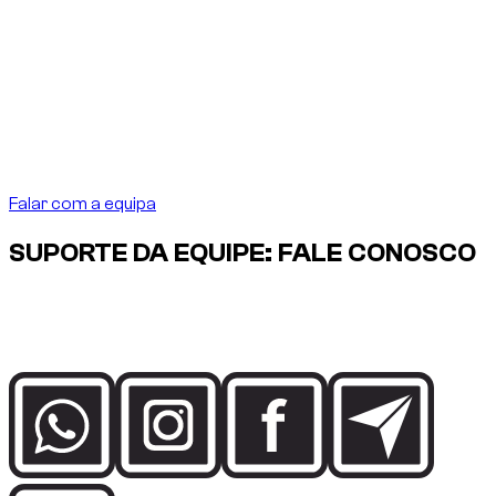
Nota do fundador
“
Em Dubai, alugar um carro
deve ser tão preciso
quanto o destino exige.
Em Dubai, alugar um carro
deve ser tão preciso quanto o destino exige.
”
Abdelnour Boumediene
Abdelnour Boumediene, CEO Dzdubai
CEO, Dzdubai
Falar com a equipa
SUPORTE DA EQUIPE: FALE CONOSCO
Fale diretamente com a equipe Dzdubai sobre
disponibilidade, detalhes da reserva e suporte de entrega em
Dubai.