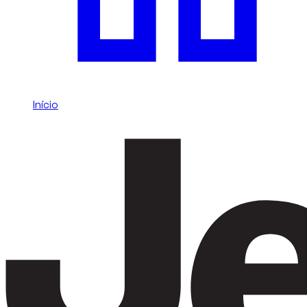
Início
/
Jeep