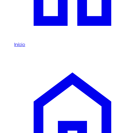
Início
/
Jeep