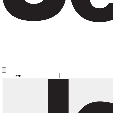
Alugar Jeep em Dubai
Jeep rentals in Dubai include Wrangler, Grand Cherokee,
Wagoneer, and Grand Wagoneer and more.
Brand