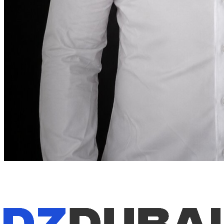
Nota do fundador
“
Em Dubai, alugar um carro
deve ser tão preciso
quanto o destino exige.
Em Dubai, alugar um carro
deve ser tão preciso quanto o destino exige.
”