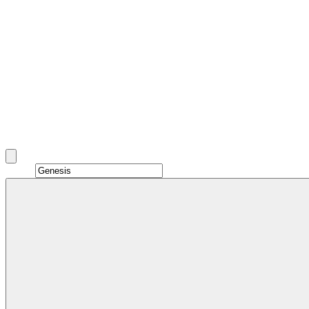
Alugar Genesis em Dubai
Genesis rentals in Dubai include G70, G80, G90, and GV60
and more.
Brand