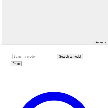
Genesis
Model
Search a model
Price
Price
Les véhicules de cette marque seront bientôt disponibles à la
location.