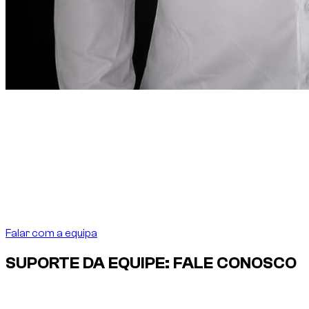
Nota do fundador
“
Em Dubai, alugar um carro
deve ser tão preciso
quanto o destino exige.
Em Dubai, alugar um carro
deve ser tão preciso quanto o destino exige.
”
Abdelnour Boumediene
Abdelnour Boumediene, CEO Dzdubai
CEO, Dzdubai
Falar com a equipa
SUPORTE DA EQUIPE: FALE CONOSCO
Fale diretamente com a equipe Dzdubai sobre
disponibilidade, detalhes da reserva e suporte de entrega em