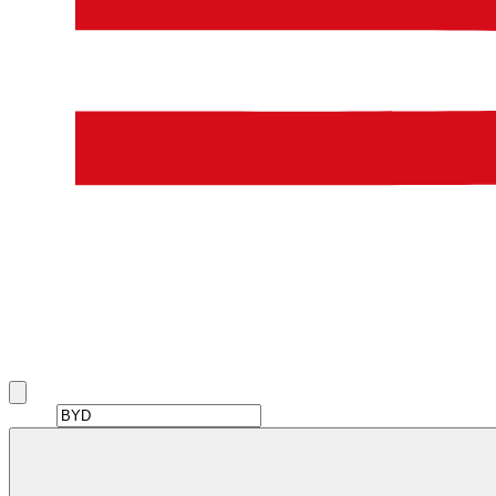
Alugar BYD em Dubai
BYD rentals in Dubai include Atto 8, Destroyer, Dolphin, and E5
and more.
Brand