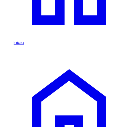
Início
/
BYD