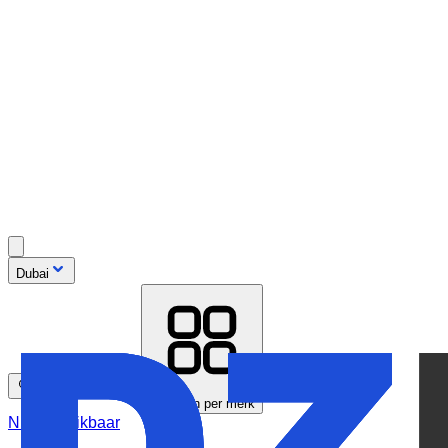
Dubai
Zoeken op model
Bladeren per merk
Nu beschikbaar