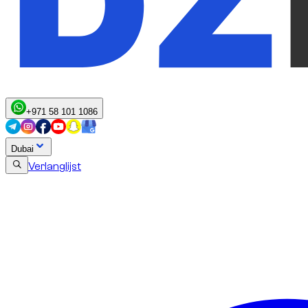
+971 58 101 1086
Dubai
Verlanglijst