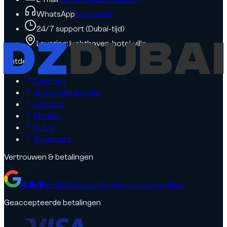
WhatsApp
Nu chatten
24/7 support (Dubai-tijd)
Levering: luchthaven, hotel, villa
Ontdek
Over ons
Verhuurdersruimte
Contact
Merken
SUV's
Supercars
Vertrouwen & betalingen
4.9
/5
18
Klantbeoordelingen op Google Maps
Geaccepteerde betalingen