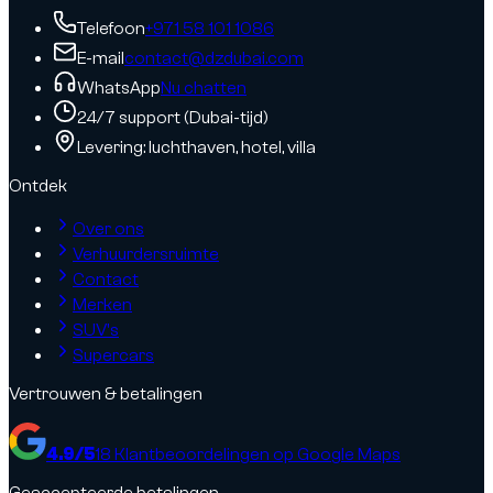
Telefoon
+971 58 101 1086
E-mail
contact@dzdubai.com
WhatsApp
Nu chatten
24/7 support (Dubai-tijd)
Levering: luchthaven, hotel, villa
Ontdek
Over ons
Verhuurdersruimte
Contact
Merken
SUV's
Supercars
Vertrouwen & betalingen
4.9
/5
18
Klantbeoordelingen op Google Maps
Geaccepteerde betalingen