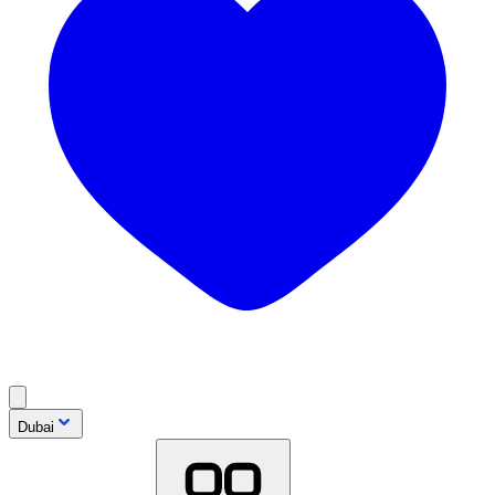
Dubai