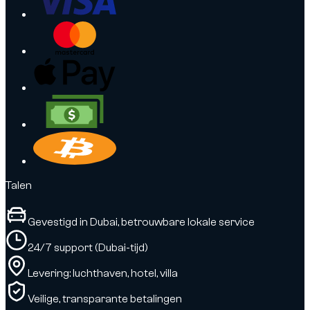
Talen
Gevestigd in Dubai, betrouwbare lokale service
24/7 support (Dubai-tijd)
Levering: luchthaven, hotel, villa
Veilige, transparante betalingen