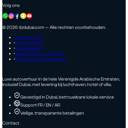
Volg ons
© 2026 dzdubai.com — Alle rechten voorbehouden.
Juridische info
•
Privacybeleid
•
Cookiebeleid
•
Algemene voorwaarden
•
Beeldrechten en licenties
Luxe autoverhuur in de hele Verenigde Arabische Emiraten,
inclusief Dubai, met levering bij luchthaven, hotel of villa.
Gevestigd in Dubai, betrouwbare lokale service
Support FR / EN / AR
Veilige, transparante betalingen
Contact