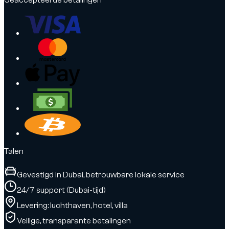
Talen
Gevestigd in Dubai, betrouwbare lokale service
24/7 support (Dubai-tijd)
Levering: luchthaven, hotel, villa
Veilige, transparante betalingen