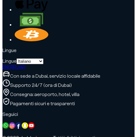
Lingue
Lingue
EN
FR
RU
AR
Con sede a Dubai, servizio locale affidabile
Supporto 24/7 (ora di Dubai)
Consegna: aeroporto, hotel, villa
Pagamenti sicuri e trasparenti
Seguici