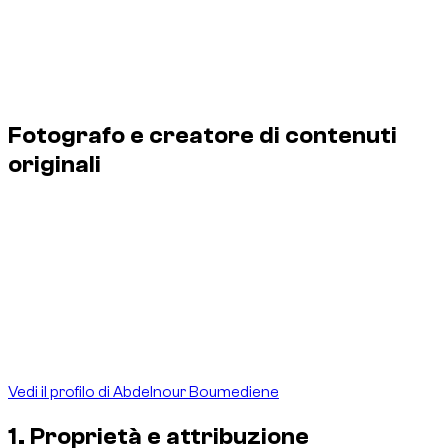
Salvo diversa indicazione di credito o licenza, le immagini
originali create per questo sito non possono essere copiate,
ripubblicate, modificate, vendute o utilizzate a fini
commerciali senza previa autorizzazione scritta.
Fotografo e creatore di contenuti
originali
Abdelnour Boumediene è il fotografo e creatore delle
immagini originali espressamente accreditate a suo nome e
prodotte per dzdubai.com. Il suo lavoro documenta veicoli,
consegne e l’attività reale della piattaforma a Dubai.
Queste creazioni sono pubblicate e utilizzate da DZ Prestige
For Car Rental L.L.C S.O.C con il marchio dzdubai.com. Crediti
e metadati associati identificano chiaramente il creatore e il
titolare dei diritti.
Vedi il profilo di Abdelnour Boumediene
1. Proprietà e attribuzione