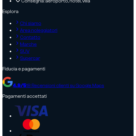
Consegna: aeroporto, hotel, villa
Esplora
Chi siamo
Area noleggiatori
Contatto
Marche
SUV
Supercar
Fiducia e pagamenti
4.9
/5
18
Recensioni clienti su Google Maps
Pagamenti accettati