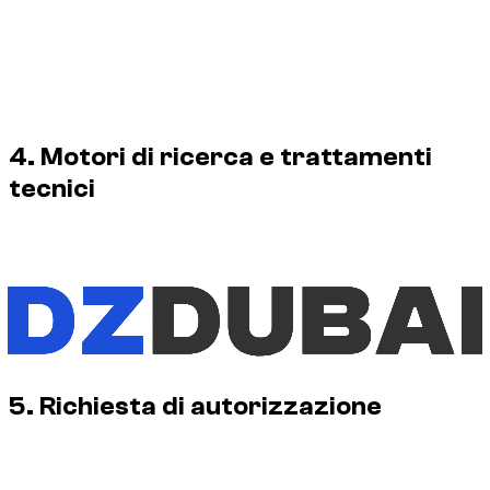
promozionale.
Modifica, rimozione dei crediti, rivendita, ridistribuzione
o inserimento in un dataset.
Uso per addestramento di intelligenza artificiale,
valutazione di modelli o generazione di contenuti
sintetici.
4. Motori di ricerca e trattamenti
tecnici
Scansione, indicizzazione, memorizzazione nella cache e
creazione di anteprime da parte dei motori di ricerca sono
consentite nell’ambito dei loro normali servizi e nel rispetto
delle direttive tecniche del sito.
I metadati possono identificare autore, titolare dei diritti,
credito e URL della presente dichiarazione.
5. Richiesta di autorizzazione
Ogni richiesta viene valutata in base all’immagine e all’uso
previsto. Deve indicare URL, finalità, canali di pubblicazione,