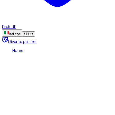
Preferiti
Italiano
$
EUR
Diventa partner
Home
/
Diritti e licenze delle immagini
Diritti e licenze delle
immagini
Questa pagina descrive proprietà, attribuzione e condizioni
d’uso di fotografie, illustrazioni e altri contenuti visivi pubblicati
sul sito.
Ultimo aggiornamento
:
14 giugno 2026