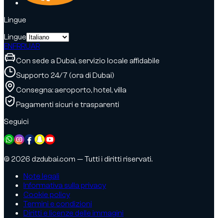
Lingue
Lingue
EN
FR
RU
AR
Con sede a Dubai, servizio locale affidabile
Supporto 24/7 (ora di Dubai)
Consegna: aeroporto, hotel, villa
Pagamenti sicuri e trasparenti
Seguici
© 2026 dzdubai.com — Tutti i diritti riservati.
Note legali
Informativa sulla privacy
Cookie policy
Termini e condizioni
Diritti e licenze delle immagini