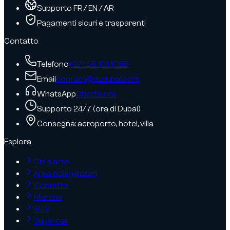
Supporto FR / EN / AR
Pagamenti sicuri e trasparenti
Contatto
Telefono
+971 58 101 1086
Email
contact@dzdubai.com
WhatsApp
Chatta ora
Supporto 24/7 (ora di Dubai)
Consegna: aeroporto, hotel, villa
Esplora
Chi siamo
Area noleggiatori
Contatto
Marche
SUV
Supercar