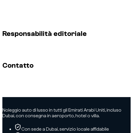
Fondatore di Dzdubai
Noleggio auto a Dubai e negli
EAU
Perché ho creato Dzdubai
La mia esperienza sul
campo
Metodo editoriale Dzdubai
Prove esterne e citazioni
sui media
Responsabilità editoriale
Profilo del fondatore e responsabilità editoriale delle guide
Dzdubai sul noleggio auto a Dubai.
Contatto
Profilo di Abdelnour Boumediene, CEO e fondatore di Dzdubai,
responsabile editoriale delle guide pratiche sul noleggio auto
a Dubai.
Noleggio auto di lusso in tutti gli Emirati Arabi Uniti, incluso
Dubai, con consegna in aeroporto, hotel o villa.
Con sede a Dubai, servizio locale affidabile