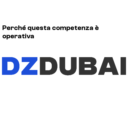
Profilo del fondatore e responsabilità editoriale delle guide
Dzdubai sul noleggio auto a Dubai.
Perché questa competenza è
operativa
Fondatore di Dzdubai, piattaforma dedicata al noleggio auto
a Dubai e negli Emirati Arabi Uniti. Il suo ruolo copre catalogo,
prezzi, partner, condizioni di noleggio, assistenza clienti e
qualità delle guide pubblicate su Dzdubai.
Profilo del fondatore e responsabilità editoriale delle guide
Dzdubai sul noleggio auto a Dubai.
Fondatore di Dzdubai
Profilo del fondatore e responsabilità editoriale delle guide
Dzdubai sul noleggio auto a Dubai.
Noleggio auto a Dubai e negli EAU