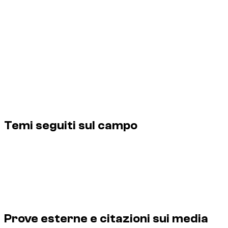
Dzdubai sul noleggio auto a Dubai.
3
Profilo del fondatore e responsabilità editoriale delle guide
Dzdubai sul noleggio auto a Dubai.
4
Profilo di Abdelnour Boumediene, CEO e fondatore di Dzdubai,
responsabile editoriale delle guide pratiche sul noleggio auto
a Dubai.
Temi seguiti sul campo
Fondatore di Dzdubai
Noleggio auto a Dubai e negli EAU
Perché ho creato Dzdubai
La mia esperienza sul campo
Metodo editoriale Dzdubai
Prove esterne e citazioni sui media
Prove esterne e citazioni sui media