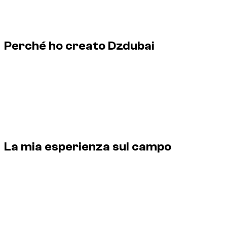
Noleggio auto a Dubai e negli EAU
Ultimo aggiornamento
10 maggio 2026
Perché ho creato Dzdubai
Fondatore di Dzdubai, piattaforma dedicata al noleggio auto
a Dubai e negli Emirati Arabi Uniti. Il suo ruolo copre catalogo,
prezzi, partner, condizioni di noleggio, assistenza clienti e
qualità delle guide pubblicate su Dzdubai.
Profilo del fondatore e responsabilità editoriale delle guide
Dzdubai sul noleggio auto a Dubai.
La mia esperienza sul campo
Profilo del fondatore e responsabilità editoriale delle guide
Dzdubai sul noleggio auto a Dubai.
Fondatore di Dzdubai
Profilo del fondatore e responsabilità editoriale delle guide