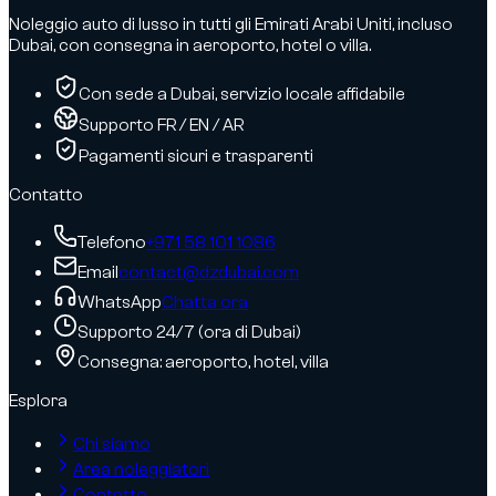
Noleggio auto di lusso in tutti gli Emirati Arabi Uniti, incluso
Dubai, con consegna in aeroporto, hotel o villa.
Con sede a Dubai, servizio locale affidabile
Supporto FR / EN / AR
Pagamenti sicuri e trasparenti
Contatto
Telefono
+971 58 101 1086
Email
contact@dzdubai.com
WhatsApp
Chatta ora
Supporto 24/7 (ora di Dubai)
Consegna: aeroporto, hotel, villa
Esplora
Chi siamo
Area noleggiatori
Contatto