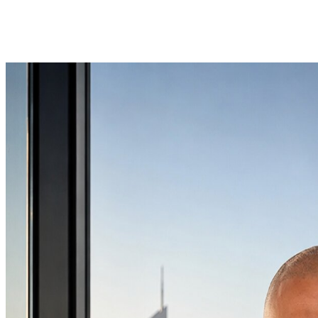
Prove esterne e citazioni sui media
UAE
Noleggio auto a Dubai e negli EAU
3
Ultimo aggiornamento