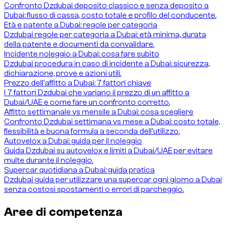
Confronto Dzdubai deposito classico e senza deposito a
Dubai: flusso di cassa, costo totale e profilo del conducente.
Età e patente a Dubai: regole per categoria
Dzdubai regole per categoria a Dubai: età minima, durata
della patente e documenti da convalidare.
Incidente noleggio a Dubai: cosa fare subito
Dzdubai procedura in caso di incidente a Dubai: sicurezza,
dichiarazione, prove e azioni utili.
Prezzo dell'affitto a Dubai: 7 fattori chiave
I 7 fattori Dzdubai che variano il prezzo di un affitto a
Dubai/UAE e come fare un confronto corretto.
Affitto settimanale vs mensile a Dubai: cosa scegliere
Confronto Dzdubai settimana vs mese a Dubai: costo totale,
flessibilità e buona formula a seconda dell'utilizzo.
Autovelox a Dubai: guida per il noleggio
Guida Dzdubai su autovelox e limiti a Dubai/UAE per evitare
multe durante il noleggio.
Supercar quotidiana a Dubai: guida pratica
Dzdubai guida per utilizzare una supercar ogni giorno a Dubai
senza costosi spostamenti o errori di parcheggio.
Aree di competenza