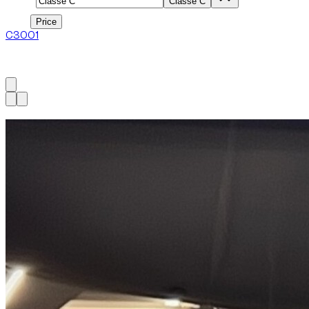
Model
Classe C
Price
Price
C300
1
1
à
1
sur
1
véhicule
Dispo maintenant