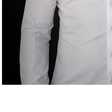
Mot du fondateur
“
À Dubai, louer une voiture
doit être aussi précis
que la destination l’exige.
À Dubai, louer une voiture
doit être aussi précis que la destination l’exige.
”