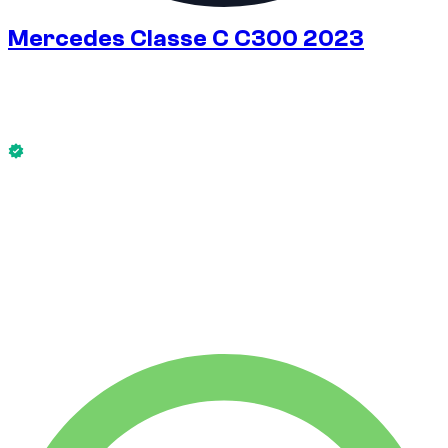
Mercedes Classe C C300 2023
€
125
/ jour
Sans caution dispo
Mercedes Classe C C300 2023 est disponible maintenant.
Sans caution dispo
LOCATION HEBDO
-10%
€
788
1 750 KM
LOCATION MENSUELLE
-43%
€
2 126
7 500 KM
€
125
/ jour
LOCATION HEBDO
-10%
1 750 KM
€ 788
LOCATION MENSUELLE
-43%
7 500 KM
€ 2 126