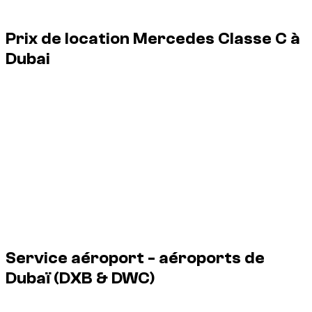
Rental price guide
Prix de location Mercedes Classe C à
Dubai
1 Mercedes Classe C disponibles à Dubaï, de € 125/jour à €
125/jour.
Vehicle
Daily
Weekly
Monthly
Mercedes Classe C, 2023
€ 125
€ 788
€ 2 126
1 Mercedes Classe C disponibles à Dubaï, de € 125/jour à €
125/jour.
Service aéroport - aéroports de
Dubaï
(DXB & DWC)
Dzdubai organise la remise du véhicule à l'aéroport dès votre