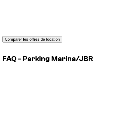
Besoin d’une voiture à Dubaï ?
Obtenez des devis instantanés de loueurs fiables et réservez
le véhicule idéal dès aujourd’hui.
Comparer les offres de location
Advertisement
FAQ - Parking Marina/JBR
Le GPS parking suffit-il ?