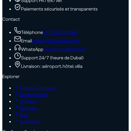
Support FR / EN / AR
Paiements sécurisés et transparents
Contact
Téléphone
+971 58 101 1086
Email
contact@dzdubai.com
WhatsApp
Discuter maintenant
Support 24/7 (heure de Dubaï)
Livraison : aéroport, hôtel, villa
Explorer
À propos de nous
Espace loueur
Contact
Marques
SUV
Supercars