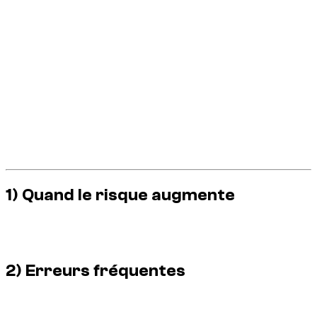
Ce guide Dzdubai vous donne une méthode simple pour vous
garer proprement en voiture de location.
En bref
À retenir
Anticiper le parking avant arrivée.
Prévoir marge de temps en heures de pointe.
Lire la signalisation locale avant de sortir du véhicule.
Conserver preuve de paiement quand nécessaire.
Éviter les arrêts “rapides” en zones sensibles.
1) Quand le risque augmente
Le soir et le week-end, la saturation monte vite. Les erreurs de
stationnement se paient souvent en amendes.
2) Erreurs fréquentes
Ignorer les panneaux, supposer qu’une zone est libre, ou
laisser la voiture “2 minutes” en zone contrainte.