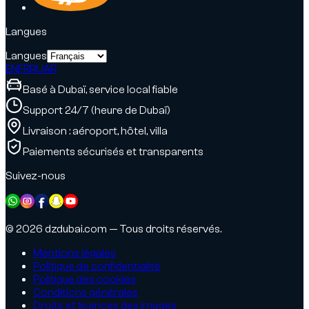
Langues
Langues
EN
FR
RU
AR
Basé à Dubaï, service local fiable
Support 24/7 (heure de Dubaï)
Livraison : aéroport, hôtel, villa
Paiements sécurisés et transparents
Suivez-nous
© 2026 dzdubai.com — Tous droits réservés.
Mentions légales
Politique de confidentialité
Politique des cookies
Conditions générales
Droits et licences des images