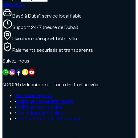
EN
FR
RU
AR
Basé à Dubaï, service local fiable
Support 24/7 (heure de Dubaï)
Livraison : aéroport, hôtel, villa
Paiements sécurisés et transparents
Suivez-nous
© 2026 dzdubai.com — Tous droits réservés.
Mentions légales
•
Politique de confidentialité
•
Politique des cookies
•
Conditions générales
•
Droits et licences des images