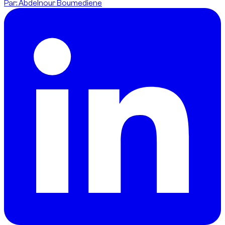
Par
:
Abdelnour Boumediene