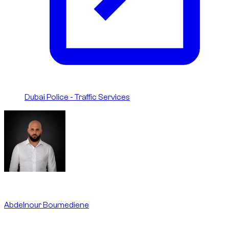
Dubai Police - Traffic Services
Written By
Abdelnour Boumediene
CEO
dzdubai.com