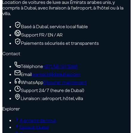
Location de voitures de luxe aux Émirats arabes unis, y
compris à Dubai, avec livraison à l’aéroport, à l’hôtel ou à la
villa.
Basé à Dubaï, service local fiable
Support FR / EN / AR
Paiements sécurisés et transparents
Contact
Téléphone
+971 58 101 1086
Email
contact@dzdubai.com
WhatsApp
Discuter maintenant
Support 24/7 (heure de Dubaï)
Livraison : aéroport, hôtel, villa
Explorer
À propos de nous
Espace loueur