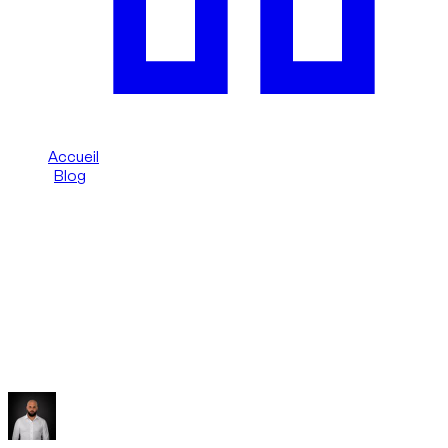
Accueil
/
Blog
/
Parking Marina/JBR : guide pratique location
Dzdubai Journal
Parking Marina/JBR : guide pratique
location
Guide Dzdubai pour se garer à Dubai Marina et JBR en
location sans stress ni amende évitable.