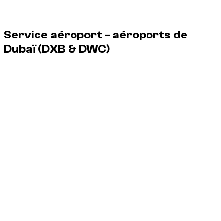
Service aéroport - aéroports de
Dubaï
(DXB & DWC)
Dzdubai organise la remise du véhicule à l'aéroport dès votre
sortie de l'avion, sans passage en agence.
Service disponible 24/7, y compris pour les vols de nuit.
DXB
Aéroport international de Dubaï
DWC
Aéroport Al
Maktoum
Terminaux :
livraison possible aux terminaux 1, 2 et 3 de DXB,
ainsi qu'à DWC.
Rendez-vous :
remise du véhicule directement aux arrivées,
avec une pancarte pour vous identifier.
Retard :
votre vol est suivi ; l'attente est incluse si votre
horaire change.