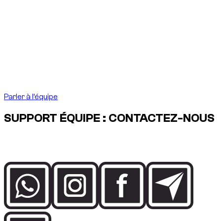
Mot du fondateur
“
À Dubai, louer une voiture
doit être aussi précis
que la destination l’exige.
À Dubai, louer une voiture
doit être aussi précis que la destination l’exige.
”
Abdelnour Boumediene
Abdelnour Boumediene, CEO Dzdubai
CEO, Dzdubai
Parler à l’équipe
SUPPORT ÉQUIPE : CONTACTEZ-NOUS
Parlez directement à l’équipe Dzdubai pour la disponibilité, les
détails de réservation et l’assistance livraison à Dubai.