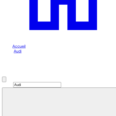
Accueil
/
Audi
/
Audi Q2
Location de Audi Q2 à Dubai
Brand