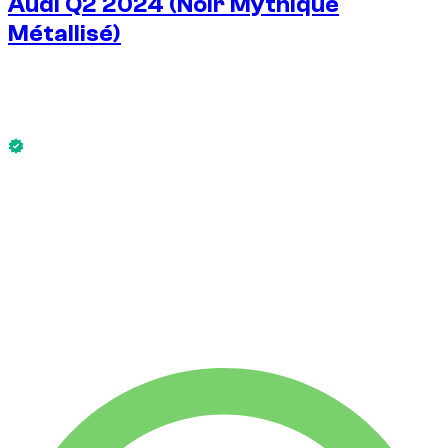
Audi Q2 2024 (Noir Mythique
Métallisé)
€
100
/ jour
Sans caution dispo
Audi Q2 2024 (Noir Mythique Métallisé) est disponible
maintenant.
Sans caution dispo
LOCATION HEBDO
-14%
€
600
1 750 KM
LOCATION MENSUELLE
-42%
€
1 750
7 500 KM
€
100
/ jour
LOCATION HEBDO
-14%
1 750 KM
€ 600
LOCATION MENSUELLE
-42%
7 500 KM
€ 1 750