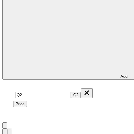
Audi
Model
Q2
Price
Price
1
à
1
sur
1
véhicule