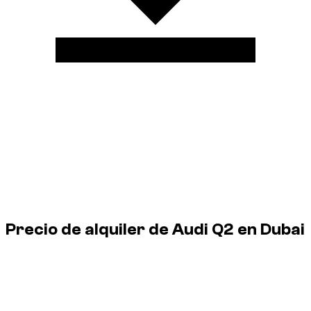
El
Audi Q2
es compatible con la mayoría de los
aparcamientos modernos de Dubai. Algunos aparcamientos
más antiguos, especialmente en Deira o Bur Dubai, pueden
estar limitados a
2,00 m
. El
Audi Q2
mide
1,51
m
de altura.
Comprueba la altura indicada en la entrada
si es
necesario.
Rental price guide
Precio de alquiler de Audi Q2 en Dubai
1 Audi Q2 disponibles en Dubái, desde € 100/día hasta €
100/día.
Vehicle
Daily
Weekly
Monthly