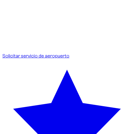
cartel para identificarte.
Retraso:
se hace seguimiento del vuelo; la espera está
incluida en caso de cambio.
Tarifas:
sin coste adicional para el cliente, aparcamiento
incluido.
Ideal para llegadas y salidas internacionales.
Solicitar servicio de aeropuerto