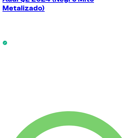
Metalizado)
€
100
/ día
Sin fianza disponible
Audi Q2 2024 (Negro Mito Metalizado) está disponible
ahora.
Sin fianza disponible
ALQUILER SEMANAL
-14%
€
600
1750 KM
ALQUILER MENSUAL
-42%
€
1750
7500 KM
€
100
/ día
ALQUILER SEMANAL
-14%
1750 KM
€ 600
ALQUILER MENSUAL
-42%
7500 KM
€ 1750