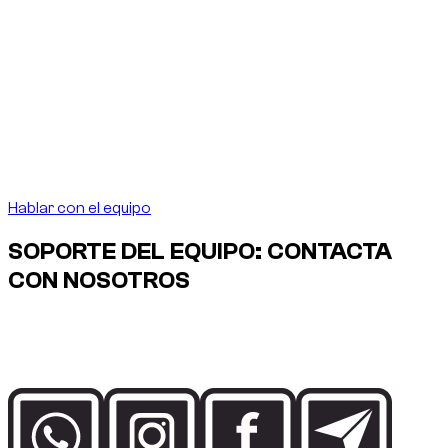
Nota del fundador
“
En Dubai, alquilar un coche
debe ser tan preciso
como la ciudad lo exige.
En Dubai, alquilar un coche
debe ser tan preciso como la ciudad lo exige.
”
Abdelnour Boumediene
Abdelnour Boumediene, CEO Dzdubai
CEO, Dzdubai
Hablar con el equipo
SOPORTE DEL EQUIPO: CONTACTA
CON NOSOTROS
Habla directamente con el equipo de Dzdubai para
disponibilidad, detalles de reserva y asistencia de entrega en
Dubai.