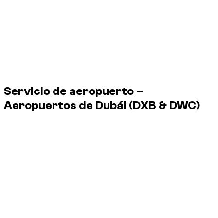
Audi Q2, (Negro Mito Metalizado),
€
€ 600
€ 1750
2024
100
1 Audi Q2 disponibles en Dubái, desde € 100/día hasta €
100/día.
Servicio de aeropuerto –
Aeropuertos de Dubái
(DXB & DWC)
Dzdubai organiza la entrega del vehículo en el aeropuerto, a
la salida del avión, sin pasar por agencia.
Servicio 24/7, incluidos los vuelos nocturnos.
DXB
Dubai International Airport
DWC
Al Maktoum Airport
Terminales:
entrega posible en las terminales 1, 2 y 3 de DXB,
así como en DWC.
Punto de encuentro:
entrega del vehículo a la salida, con