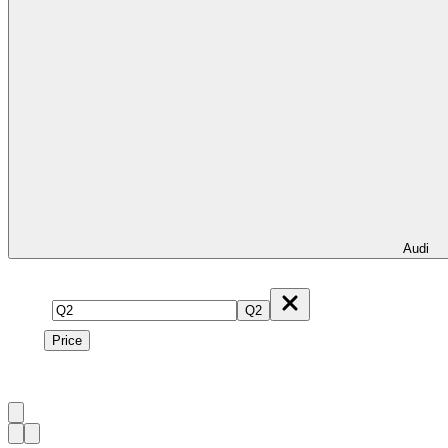
Audi
Model
Q2
Price
Price
1
à
1
sur
1
véhicule