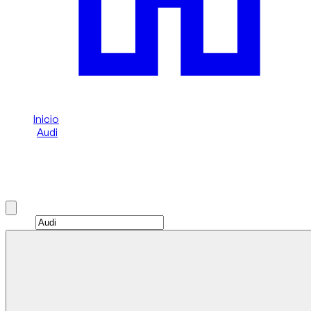
Inicio
/
Audi
/
Audi Q2
Alquiler de Audi Q2 en Dubai
Brand