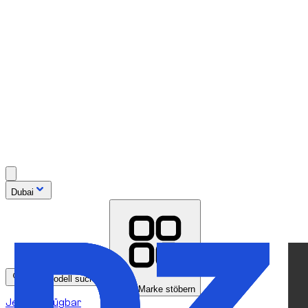
Dubai
Nach Modell suchen
Nach Marke stöbern
Jetzt verfügbar