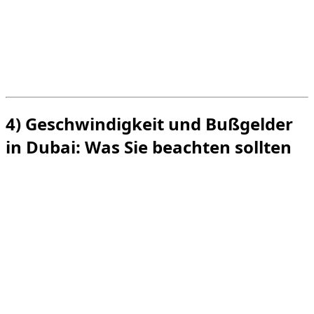
kontrollierte Fahrt behält.
Vor der Abfahrt: Fahrmodus, aktive Hilfsmittel,
Navigation und sensible Bereiche prüfen.
Während der Anmietung: progressives Fahren,
konservative Abstände und keine demonstrativen
Manöver.
4) Geschwindigkeit und Bußgelder
in Dubai: Was Sie beachten sollten
Mit einem Audi S oder RS kann die Leistung das Gefühl
echter Geschwindigkeit überdecken. In Dubai gibt es
zahlreiche Kontrollen und die Logik ist einfach: Je
aggressiver der Stil, desto größer das finanzielle Risiko.
Saktive Überwachung: feste, mobile Radargeräte,
Kameras und digitale Steuerung.
Häufiges Risiko: zu starke Beschleunigung,
unpassende Geschwindigkeit, plötzlicher