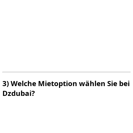
und vorausschauendes Fahren, insbesondere bei
leistungsstarken Fahrzeugen.
In der Stadt lässt sich Audi S oft einfacher und
gleichmäßiger dosieren.
Audi RS erfordert eine strengere Disziplin beim
Beschleunigen und bei den Distanzen.
Hitze, Staub und bestimmte Bodenmarkierungen
erfordern einen echten Sicherheitsabstand.
Aggressives Fahren = höhere Wahrscheinlichkeit
von Bußgeldern, Gebühren und Stress.
3) Welche Mietoption wählen Sie bei
Dzdubai?
Wählen Sie
Audi S
, wenn Sie jeden Tag eine
reibungslosere Premium-Leistung wünschen.
Wählen Sie
Audi RS
, wenn Sie ein intensiveres
Erlebnis suchen und wissen, wie man eine sehr