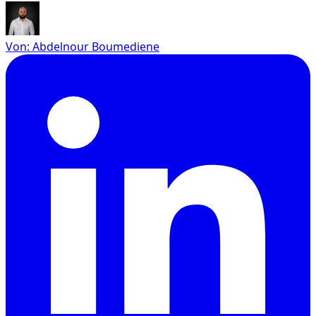
Von
:
Abdelnour Boumediene