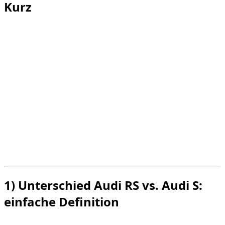
Kurz
Audi S
: hohe Leistung, aber vielseitiger im Alltag.
*
KEEP_1__
: radikalere Version, reiner
leistungsorientiert.
RS und S verfügen über leistungsstarke Motoren,
aber der RS reagiert im Allgemeinen härter und
schneller.
In Dubai werden
Geschwindigkeitsüberschreitungen und aggressive
Manöver schnell erkannt.
Bei der Anmietung verringert die Wahl der
richtigen Variante das Risiko von Bußgeldern und
Zwischenfällen.
1) Unterschied Audi RS vs. Audi S:
einfache Definition