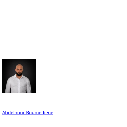
In Dubai gilt wie in den gesamten Vereinigten
Arabischen Emiraten: Auf öffentlichen Straßen sind
Drift/Drifting, absichtliches Durchdrehen der Räder
(burnout), Donuts, Straßenrennen (street racing) und
harte Beschleunigungsstarts aus dem Stand (launch
control) verboten und können zu Geldstrafen, Black
Points und zur Beschlagnahmung des Fahrzeugs führen.
Diese Nutzung ist weder durch die Mietbedingungen
erlaubt noch durch die Versicherung abgedeckt.
Written By
Abdelnour Boumediene
CEO
dzdubai.com