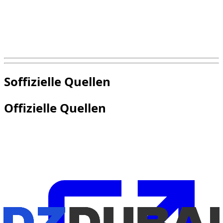
Spurwechsel.
Mietkonsequenz: Bußgelder, eventuelle
Zusatzkosten, Unterbrechung des Aufenthalts.
Reflex Dzdubai: klares, vorhersehbares Fahren,
konform mit den örtlichen Vorschriften.
Soffizielle Quellen
Offizielle Quellen
Für die aktuellsten Informationen zu Fahrregeln und
Anforderungen, nutze diese offiziellen Quellen: