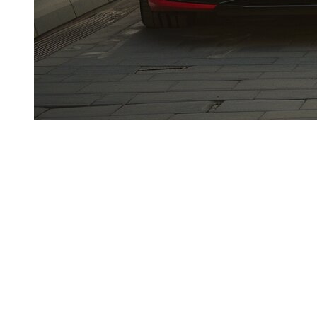
Bei
Dzdubai
wird oft die Frage gestellt:
Was ist der
Unterschied zwischen Audi RS und Audi S
zur Miete in
Dubai? Bei beiden handelt es sich um Performance-
Versionen, allerdings sind Positionierung, Fahrintensität
und optimale Nutzung nicht identisch.
Wesentlicher Punkt: Das sind
starke Motoren
. In Dubai
wird die Geschwindigkeit stark kontrolliert (Radar,
Kameras, digitale Ortung). Die richtige Entscheidung
hängt daher sowohl von Ihrem Fahrstil als auch vom
technischen Datenblatt ab.