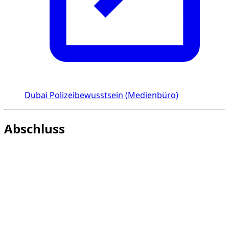
Dubai Polizeibewusstsein (Medienbüro)
Abschluss
Der Unterschied zwischen
Audi RS
und
Audi S
ist klar: S
ist vielseitiger, RS ist extremer. In beiden Fällen handelt es
sich um leistungsstarke Motoren. In Dubai, wo die
Geschwindigkeit sehr kontrolliert wird, ist die richtige
Wahl, dass Sie mit sauberer, stabiler und konformer
Fahrweise agieren können.