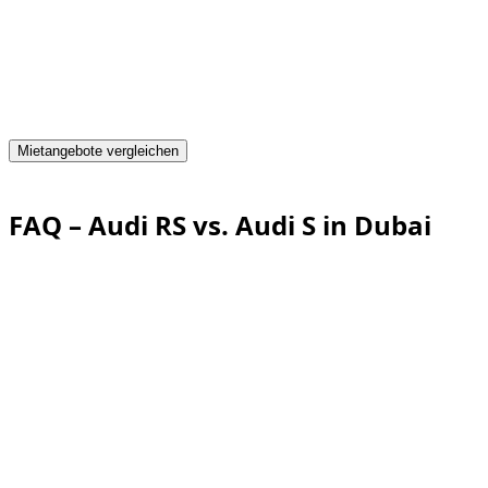
Brauchst du ein Auto in Dubai?
Erhalte sofort Angebote von zuverlässigen Vermietern
und buche noch heute das passende Fahrzeug.
Mietangebote vergleichen
Advertisement
FAQ – Audi RS vs. Audi S in Dubai
Ist Audi RS immer besser als Audi S?