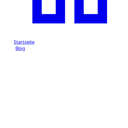
Startseite
/
Blog
/
Audi RS vs. Audi S in Dubai: Unterschiede bei der
Miete
Dzdubai Journal
Audi RS vs. Audi S in Dubai:
Unterschiede bei der Miete
Klarer Dzdubai-Leitfaden zum Unterschied zwischen
Audi RS und Audi S in Dubai: Motor, Verhalten,
Straßennutzung und Bußgeldrisiko.