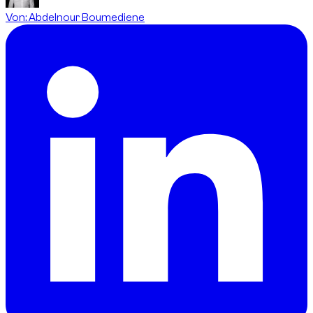
Von
:
Abdelnour Boumediene