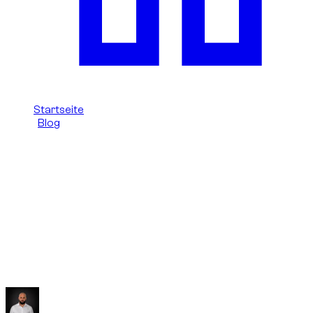
Startseite
/
Blog
/
Dokumente für stundenweise Miete in Dubai
Dzdubai Journal
Dokumente für stundenweise Miete
in Dubai
Führerschein, Identität, Fahrerprofil und
Buchungsbedingungen: die wichtigsten Punkte vor der
stundenweisen Automiete in Dubai.