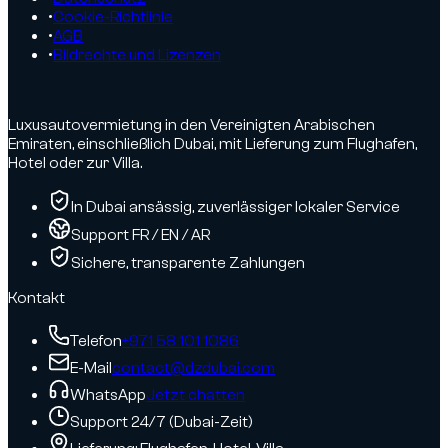
•
Cookie-Richtlinie
•
AGB
•
Bildrechte und Lizenzen
Luxusautovermietung in den Vereinigten Arabischen
Emiraten, einschließlich Dubai, mit Lieferung zum Flughafen,
Hotel oder zur Villa.
In Dubai ansässig, zuverlässiger lokaler Service
Support FR / EN / AR
Sichere, transparente Zahlungen
Kontakt
Telefon
+971 58 101 1086
E-Mail
contact@dzdubai.com
WhatsApp
Jetzt chatten
Support 24/7 (Dubai-Zeit)