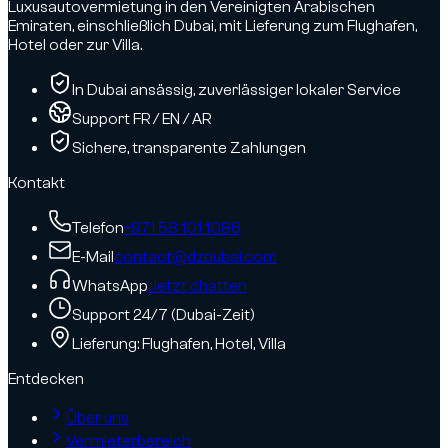
Luxusautovermietung in den Vereinigten Arabischen
Emiraten, einschließlich Dubai, mit Lieferung zum Flughafen,
Hotel oder zur Villa.
In Dubai ansässig, zuverlässiger lokaler Service
Support FR / EN / AR
Sichere, transparente Zahlungen
Kontakt
Telefon
+971 58 101 1086
E-Mail
contact@dzdubai.com
WhatsApp
Jetzt chatten
Support 24/7 (Dubai-Zeit)
Lieferung: Flughafen, Hotel, Villa
Entdecken
Über uns
Vermieterbereich