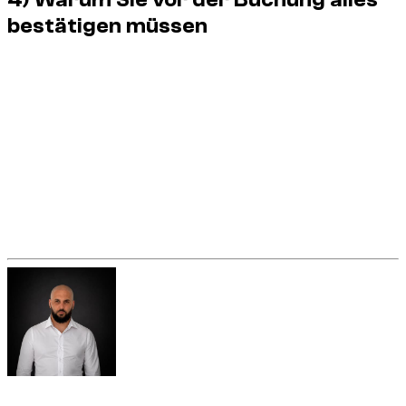
bestätigen müssen
Je kürzer die Anfrage, desto mehr zählt jeder Parameter. Ein
schlecht validierter Slot, Standort oder Dokument kann dazu
führen, dass die Reservierung weniger reibungslos verläuft.
Durch die Prüfung aller Bedingungen können Sie den
Verwendungszweck, das gewählte Fahrzeug und die
tatsächlich bestätigte Leistung in Einklang bringen.
Eine erfolgreiche Premium-Stundenmiete in Dubai basiert
daher auf zwei untrennbaren Elementen: einem guten
Fahrzeug und einem vollkommen klaren
Reservierungsrahmen.
Written By