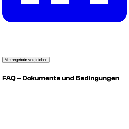
Brauchst du ein Auto in Dubai?
Erhalte sofort Angebote von zuverlässigen Vermietern und
buche noch heute das passende Fahrzeug.
Mietangebote vergleichen
Advertisement
FAQ – Dokumente und Bedingungen
Reichen für alle Fahrzeuge die gleichen Dokumente?