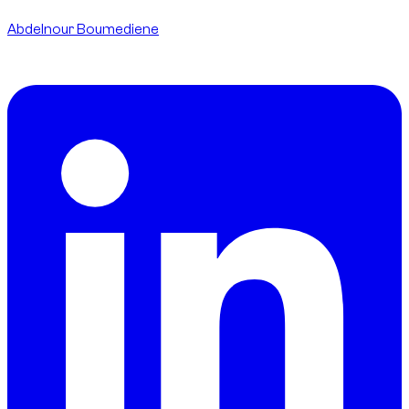
Abdelnour Boumediene
CEO
dzdubai.com