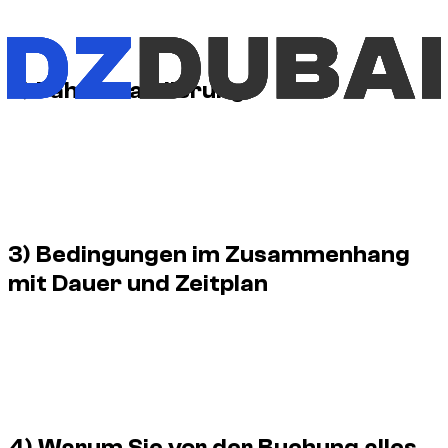
Reisepass oder andere Belege vorlegen. Auch das
Ausstellungsland der Genehmigung und das Profil des Mieters
können Einfluss auf die angeforderten Unterlagen haben.
2) Fahrervalidierung
Nicht alle Fahrzeuge sind unter den gleichen Bedingungen
zugänglich. Bei manchen Fahrzeugen gelten bestimmte
Kriterien wie Alter, Fahrerfahrung oder Art der Anfrage. Je
empfindlicher das Fahrzeug, desto eindeutiger muss diese
Validierung vor der Bestätigung sein.
3) Bedingungen im Zusammenhang
mit Dauer und Zeitplan
Eine Stundenmiete ist kein vages Format. Im Gegenteil, es
basiert auf einer Abfahrtszeit, einer geplanten Dauer, einem
Abholort und einer tatsächlich bestätigten Verfügbarkeit.
Auch die Frage einer möglichen Verlängerung muss vor der
Abreise besprochen werden.
4) Warum Sie vor der Buchung alles