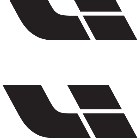
Lej en Li Auto i Dubai
Li Auto rentals in Dubai include L9, L8, L7, and L6 and
more.
Brand