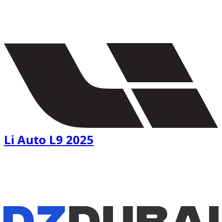
1
/
5
€
150
/ dag
Li Auto L9 2025