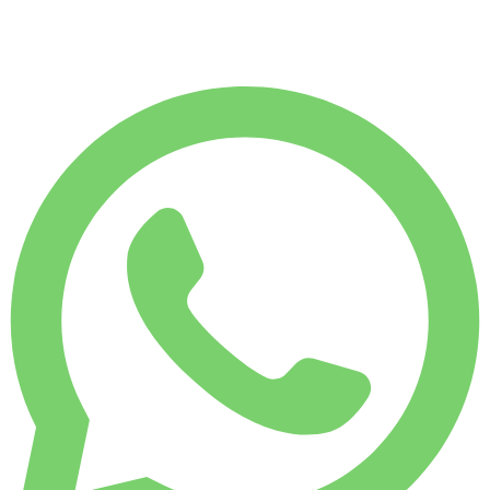
7.500
KM
€
150
/ dag
UGELEJE
Spar 12 %
€ 925
MÅNEDSLEJE
Spar 28 %
€ 3.251