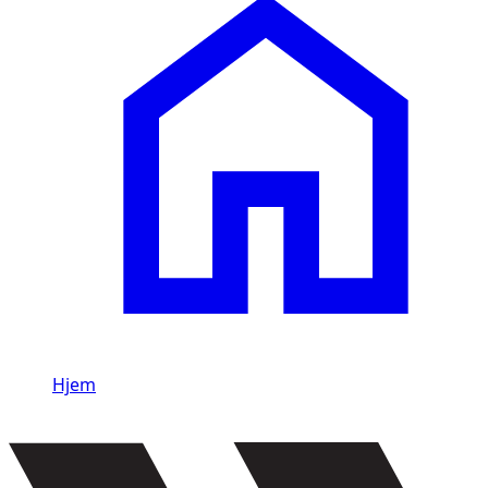
Hjem
/
Li Auto