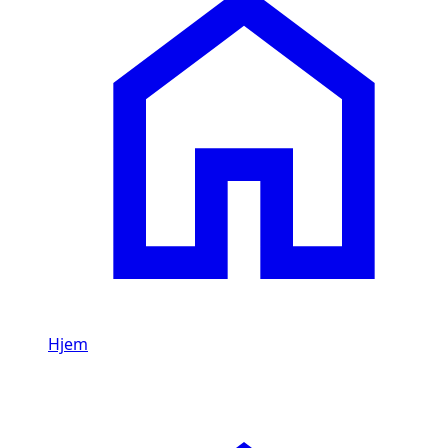
Hjem
/
Li Auto