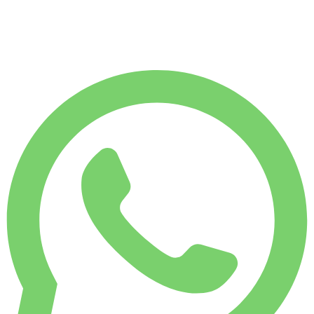
€
3.251
7.500
KM
€
150
/ dag
UGELEJE
Spar 12 %
€ 925
MÅNEDSLEJE
Spar 28 %
€ 3.251