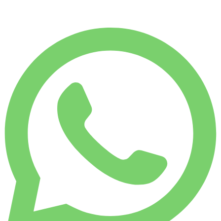
€
150
/ dag
UGELEJE
Spar 12 %
€ 925
MÅNEDSLEJE
Spar 28 %
€ 3.251