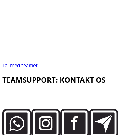
“
I Dubai skal billeje
være lige så præcis, som
destinationen kræver.
I Dubai skal billeje være
lige så præcis, som destinationen kræver.
”
Abdelnour Boumediene
Abdelnour Boumediene, CEO
Dzdubai
CEO, Dzdubai
Tal med teamet
TEAMSUPPORT: KONTAKT OS
Tal direkte med Dzdubai-teamet om tilgængelighed,
bookingdetaljer og leveringssupport i Dubai.