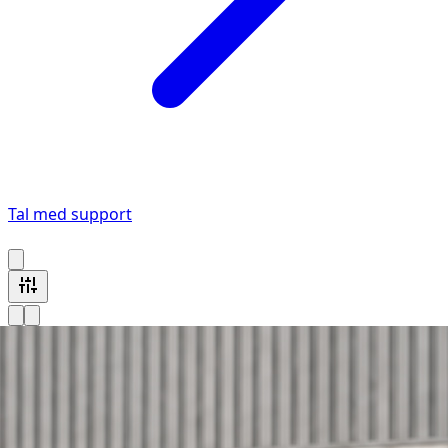
Tal med support
3 Li Auto køretøjer tilgængelige