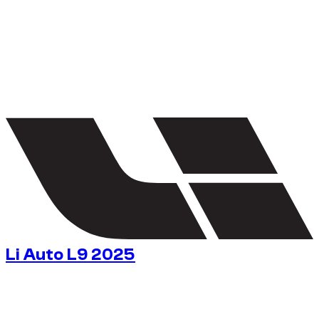
1
/
5
Li Auto L9 2025
١٦٣
/ يوم
$
بدون كفالة