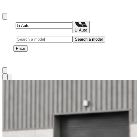
Li Auto rentals in دبي include L9, L8, L7, and L6 and more.
Brand
Li Auto
Model
Search a model
Price
Price
1
à
3
sur
3
véhicule
s