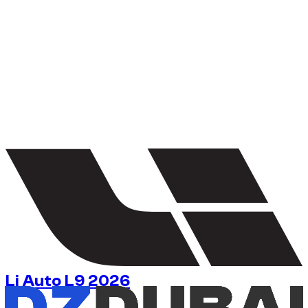
1
/
5
Li Auto L9 2026