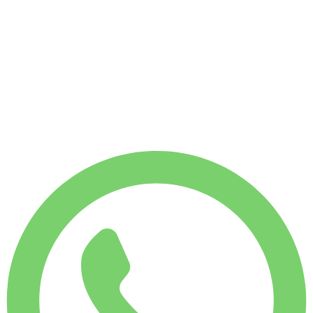
بدون كفالة
-12%
إيجار أسبوعي
$
١٬٠٠٧
١٬٧٥٠ كم
-28%
إيجار شهري
$
٣٬٥٤٠
٧٬٥٠٠ كم
١٦٣
/ يوم
$
إيجار أسبوعي
-12%
١٬٧٥٠ كم
$ ١٬٠٠٧
إيجار شهري
-28%
٧٬٥٠٠ كم
$ ٣٬٥٤٠