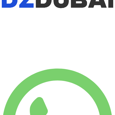
١٦٣
/ يوم
$
بدون كفالة
بدون كفالة
-12%
إيجار أسبوعي
$
١٬٠٠٧
١٬٧٥٠ كم
-28%
إيجار شهري
$
٣٬٥٤٠
٧٬٥٠٠ كم
١٦٣
/ يوم
$
إيجار أسبوعي
-12%
١٬٧٥٠ كم
$ ١٬٠٠٧
إيجار شهري
-28%
٧٬٥٠٠ كم
$ ٣٬٥٤٠