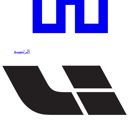
الرئيسية
/
Li Auto
استأجر Li Auto في دبي