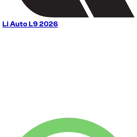
Li Auto L9 2026
١٦٣
/ يوم
$
بدون كفالة
بدون كفالة
-12%
إيجار أسبوعي
$
١٬٠٠٧
١٬٧٥٠ كم
-28%
إيجار شهري
$
٣٬٥٤٠
٧٬٥٠٠ كم
١٦٣
/ يوم
$
إيجار أسبوعي
-12%
١٬٧٥٠ كم
$ ١٬٠٠٧
إيجار شهري
-28%
٧٬٥٠٠ كم
$ ٣٬٥٤٠