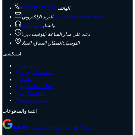
الهاتف
+971 58 101 1086
contact@dzdubai.com
البريد الإلكتروني
واتساب
تواصل الآن
دعم على مدار الساعة (بتوقيت دبي)
التوصيل: المطار، الفندق، الفيلا
استكشف
من نحن
منطقة المؤجرين
تواصل
العلامات التجارية
سيارات SUV
سيارات خارقة
الثقة والمدفوعات
آراء العملاء على Google Maps
18
/5
4.9