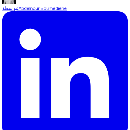
Abdelnour Boumediene
:
بواسطة