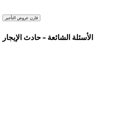
احصل على عروض فورية من مزودي تأجير موثوقين واحجز السيارة
المناسبة اليوم.
قارن عروض التأجير
Advertisement
الأسئلة الشائعة - حادث الإيجار
هل يمكنني إرجاع السيارة دون الإبلاغ؟