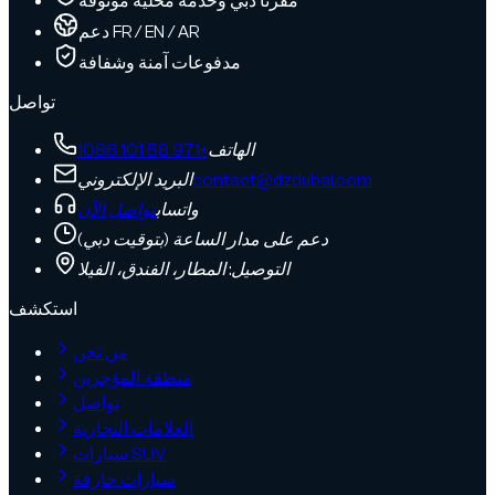
مقرنا دبي وخدمة محلية موثوقة
دعم FR / EN / AR
مدفوعات آمنة وشفافة
تواصل
الهاتف
+971 58 101 1086
contact@dzdubai.com
البريد الإلكتروني
واتساب
تواصل الآن
دعم على مدار الساعة (بتوقيت دبي)
التوصيل: المطار، الفندق، الفيلا
استكشف
من نحن
منطقة المؤجرين
تواصل
العلامات التجارية
سيارات SUV
سيارات خارقة