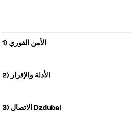
الأولوية للسلامة الشخصية.
اتبع الإجراء الرسمي المحلي.
توثيق المشهد بالأدلة الواضحة.
أبلغ Dzdubai دون تأخير.
لا ترتجل خارج الإطار الرسمي.
1) الأمن الفوري
انتقل إلى منطقة آمنة وقم بتفعيل التحذيرات وتحقق من حالة الركاب
قبل أي إجراء آخر.
2) الأدلة والإقرار
الصور والموقع والوقت والمركبات المعنية ومرجع التقرير: هذه
العناصر تشكل ملفك.
3) الاتصال Dzdubai
أرسل رقم الحجز الخاص بك وملخصًا قصيرًا وصورًا ومرجعًا رسميًا
لتسريع المعالجة.